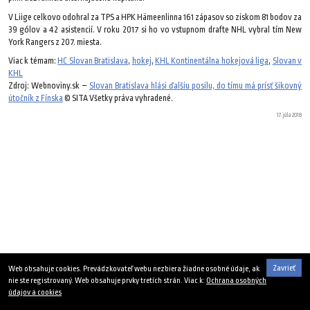
V Liige celkovo odohral za TPS a HPK Hämeenlinna 161 zápasov so ziskom 81 bodov za
39 gólov a 42 asistencií. V roku 2017 si ho vo vstupnom drafte NHL vybral tím New
York Rangers z 207. miesta.
Viac k témam:
HC Slovan Bratislava
,
hokej
,
KHL Kontinentálna hokejová liga
,
Slovan v
KHL
Zdroj: Webnoviny.sk –
Slovan Bratislava hlási ďalšiu posilu, do tímu má prísť šikovný
útočník z Fínska
© SITA Všetky práva vyhradené.
17. júla 2018
Zavrieť
Web obsahuje cookies. Prevádzkovateľ webu nezbiera žiadne osobné údaje, ak
nie ste registrovaný. Web obsahuje prvky tretích strán. Viac k:
Ochrana osobných
údajov a cookies