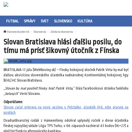
FUTBAL
SPRÁVY
SVET
SLOVENSKO
KULTÚRA
Ekonomický denník
Ekonomika
Zdieľaná ekonomika
Slovan Bratislava hlási ďalšiu posilu, do
tímu má prísť šikovný útočník z Fínska
BRATISLAVA 17. júla (WebNoviny.sk) – Fínsky hokejový útočník Patrik Virta by mal byť
ďalšou akvizíciou slovenského účastníka nadnárodnej Kontinentálnej hokejovej ligy
(KHL) HC Slovan Bratislava.
„
Slovan by mal posilniť fínsky hráč Patrik Virta,
“ hlási facebooková stránka fanklubu
„
belasých
“ Verní Slovanu.
Odporúčame:
Slovan začal prípravu na novú sezónu v Petržalke, účastník KHL ešte pracuje na
posilách
Dvadsaťdvaročný rodák z Hämeenlinny odohral uplynulý ročník v drese účastníka
fínskej najvyššej súťaže Liiga TPS Turku, v 66 zápasoch nazbieral 43 bodov (16+27) a
plnil tiež funkciu alternujúceho kapitána.