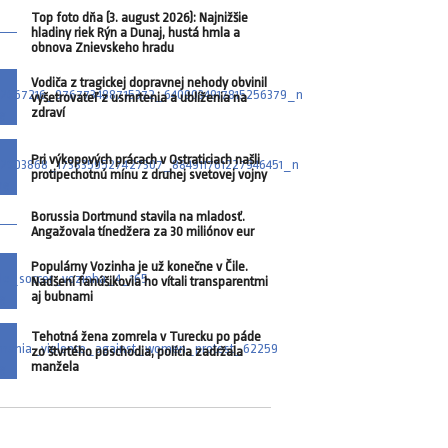
Top foto dňa (3. august 2026): Najnižšie
hladiny riek Rýn a Dunaj, hustá hmla a
obnova Znievskeho hradu
Vodiča z tragickej dopravnej nehody obvinil
vyšetrovateľ z usmrtenia a ublíženia na
zdraví
Pri výkopových prácach v Ostraticiach našli
protipechotnú mínu z druhej svetovej vojny
Borussia Dortmund stavila na mladosť.
Angažovala tínedžera za 30 miliónov eur
Populárny Vozinha je už konečne v Čile.
Nadšení fanúšikovia ho vítali transparentmi
aj bubnami
Tehotná žena zomrela v Turecku po páde
zo štvrtého poschodia, polícia zadržala
manžela