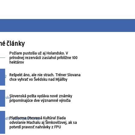
né články
Požiare pustošia už aj Holandsko. V
prírodnej rezervácii zasiahol približne 100
hektárov
Rešpekt áno, ale nie strach. Tréner Slovana
chce vyhrať vo Švédsku nad Mjällby
Slovenská pošta vydáva nové známky
pripomínajúce dve významné výročia
Platforma Otvorená Kultúra! žiada
odvolanie Machalu aj Šimkovičovej, ak sa
potvrdí pravosť nahrávky z FPU