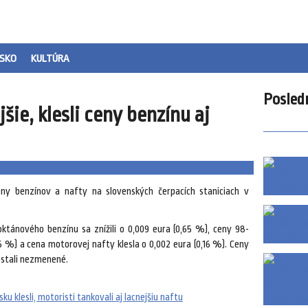
SKO
KULTÚRA
Posled
jšie, klesli ceny benzínu aj
ny benzínov a nafty na slovenských čerpacích staniciach v
oktánového benzínu sa znížili o 0,009 eura (0,65 %), ceny 98-
06 %) a cena motorovej nafty klesla o 0,002 eura (0,16 %). Ceny
zostali nezmenené.
u klesli, motoristi tankovali aj lacnejšiu naftu