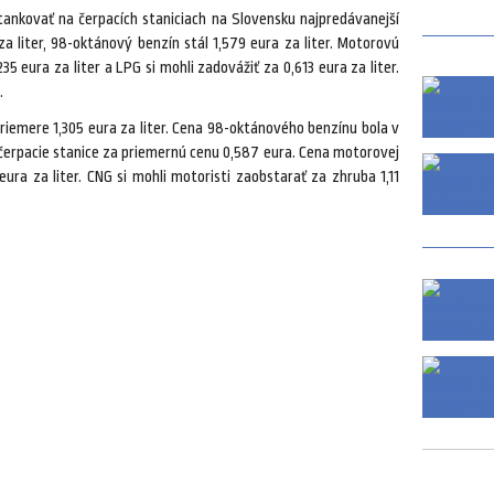
atankovať na čerpacích staniciach na Slovensku najpredávanejší
a liter, 98-oktánový benzín stál 1,579 eura za liter. Motorovú
35 eura za liter a LPG si mohli zadovážiť za 0,613 eura za liter.
.
riemere 1,305 eura za liter. Cena 98-oktánového benzínu bola v
i čerpacie stanice za priemernú cenu 0,587 eura. Cena motorovej
eura za liter. CNG si mohli motoristi zaobstarať za zhruba 1,11