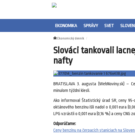
EKONOMIKA
SPRÁVY
SVET
SLOVEN
Ekonomický denník
Slováci tankovali lacne
nafty
BRATISLAVA 3. augusta (WebNoviny.sk) – Ce
minulom týždni klesli.
Ako informoval Štatistický úrad SR, ceny 95-
oktánového benzínu išli nadol o 0,001 eura (0,
LPG vzrástli o 0,001 eura (0,16 %) a ceny CNG 
Odporúčame:
Ceny benzínu na čerpacích staniciach na Slovensk