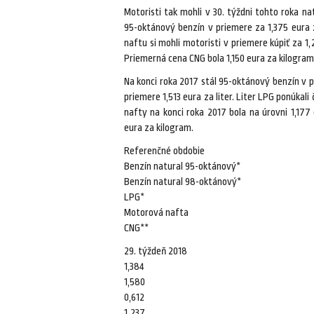
Motoristi tak mohli v 30. týždni tohto roka n
95-oktánový benzín v priemere za 1,375 eura z
naftu si mohli motoristi v priemere kúpiť za 1,2
Priemerná cena CNG bola 1,150 eura za kilogram
Na konci roka 2017 stál 95-oktánový benzín v p
priemere 1,513 eura za liter. Liter LPG ponúkal
nafty na konci roka 2017 bola na úrovni 1,177 
eura za kilogram.
Referenčné obdobie
Benzín natural 95-oktánový*
Benzín natural 98-oktánový*
LPG*
Motorová nafta
CNG**
29. týždeň 2018
1,384
1,580
0,612
1,237