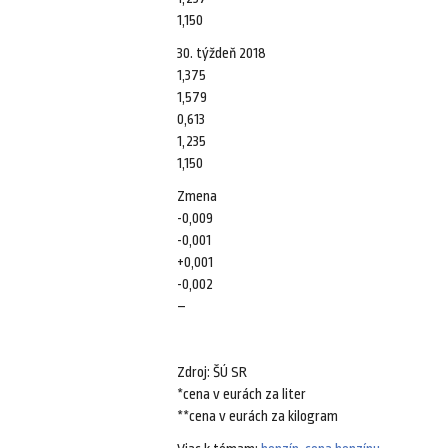
1,150
30. týždeň 2018
1,375
1,579
0,613
1,235
1,150
Zmena
-0,009
-0,001
+0,001
-0,002
–
Zdroj: ŠÚ SR
*cena v eurách za liter
**cena v eurách za kilogram