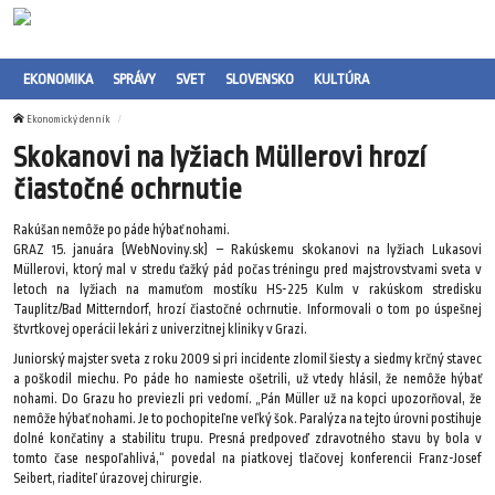
EKONOMIKA
SPRÁVY
SVET
SLOVENSKO
KULTÚRA
Ekonomický denník
Skokanovi na lyžiach Müllerovi hrozí
čiastočné ochrnutie
Rakúšan nemôže po páde hýbať nohami.
GRAZ 15. januára (WebNoviny.sk) – Rakúskemu skokanovi na lyžiach Lukasovi
Müllerovi, ktorý mal v stredu ťažký pád počas tréningu pred majstrovstvami sveta v
letoch na lyžiach na mamuťom mostíku HS-225 Kulm v rakúskom stredisku
Tauplitz/Bad Mitterndorf, hrozí čiastočné ochrnutie. Informovali o tom po úspešnej
štvrtkovej operácii lekári z univerzitnej kliniky v Grazi.
Juniorský majster sveta z roku 2009 si pri incidente zlomil šiesty a siedmy krčný stavec
a poškodil miechu. Po páde ho namieste ošetrili, už vtedy hlásil, že nemôže hýbať
nohami. Do Grazu ho previezli pri vedomí. „Pán Müller už na kopci upozorňoval, že
nemôže hýbať nohami. Je to pochopiteľne veľký šok. Paralýza na tejto úrovni postihuje
dolné končatiny a stabilitu trupu. Presná predpoveď zdravotného stavu by bola v
tomto čase nespoľahlivá,“ povedal na piatkovej tlačovej konferencii Franz-Josef
Seibert, riaditeľ úrazovej chirurgie.