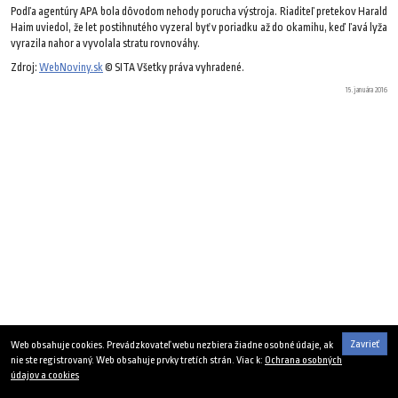
Podľa agentúry APA bola dôvodom nehody porucha výstroja. Riaditeľ pretekov Harald
Haim uviedol, že let postihnutého vyzeral byť v poriadku až do okamihu, keď ľavá lyža
vyrazila nahor a vyvolala stratu rovnováhy.
Zdroj:
WebNoviny.sk
© SITA Všetky práva vyhradené.
15. januára 2016
Zavrieť
Web obsahuje cookies. Prevádzkovateľ webu nezbiera žiadne osobné údaje, ak
nie ste registrovaný. Web obsahuje prvky tretích strán. Viac k:
Ochrana osobných
údajov a cookies