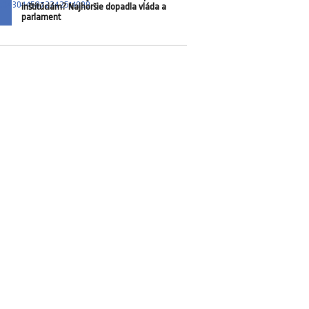
inštitúciám? Najhoršie dopadla vláda a
parlament