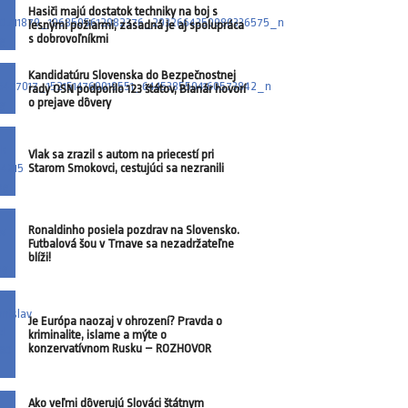
Hasiči majú dostatok techniky na boj s
lesnými požiarmi, zásadná je aj spolupráca
s dobrovoľníkmi
Kandidatúru Slovenska do Bezpečnostnej
rady OSN podporilo 123 štátov, Blanár hovorí
o prejave dôvery
Vlak sa zrazil s autom na priecestí pri
Starom Smokovci, cestujúci sa nezranili
Ronaldinho posiela pozdrav na Slovensko.
Futbalová šou v Trnave sa nezadržateľne
blíži!
Je Európa naozaj v ohrození? Pravda o
kriminalite, islame a mýte o
konzervatívnom Rusku – ROZHOVOR
Ako veľmi dôverujú Slováci štátnym