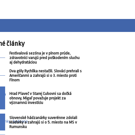
né články
Festivalová sezóna je v plnom prúde,
zdravotníci varujú pred poškodením sluchu
aj dehydratáciou
Dva góly Rychlíka nestačili. Slováci prehrali s
Američanmi a zahrajú si o 3. miesto proti
Fínom
Hrad Plaveč v Starej Ľubovni sa dočká
obnovy, Migaľ považuje projekt za
významnú investíciu
Slovenské hádzanárky suverénne zdolali
Maďarky a zahrajú si o 5. miesto na MS v
Rumunsku