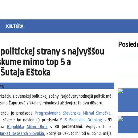
KULTÚRA
Posled
olitickej strany s najvyššou
eskume mimo top 5 a
 Šutaja Eštoka
izáciu slovenskej politickej scény. Najdôveryhodnejší politik má
uzana Čaputová získala v minulosti až dvojtretinovú dôveru.
ôverou je predseda
Progresívneho Slovenska
Michal Šimečka
,
 závese ho nasledujú predseda
SaS
Branislav Gröhling
s
31
tia
Republika
Milan Uhrík
s
30 percentami
. Vyplýva to z
arket Research Slovakia
, ktorý sa uskutočnil od 6. do 10. mája