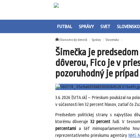
FUTBAL
SPRÁVY
SVET
SLOVENSKO
Ekonomický denník
Správy
Slovensko
Šimečka je predsedom p
dôverou, Fico je v pri
pozoruhodný je prípad
3.6.2026 (SITA.sk) – Prieskum poukázal na polar
v súčasnosti len 32 percent hlasov, zatiaľ čo Z
Predsedom politickej strany s najvyššou d
ktorému dôveruje
32 percent
ľudí. V tesnom
percentami
a šéf mimoparlamentného hnu
reprezentatívneho prieskumu agentúry
NMS M