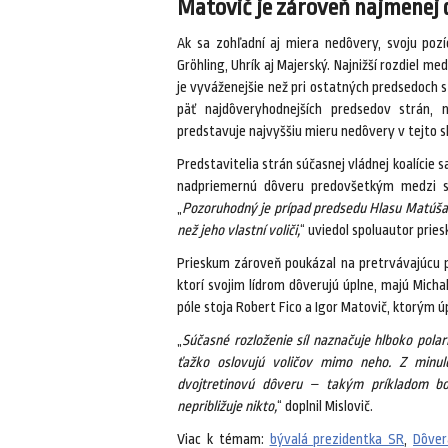
Matovič je zároveň najmene
Ak sa zohľadní aj miera nedôvery, svoju pozí
Gröhling, Uhrík aj Majerský. Najnižší rozdiel m
je vyváženejšie než pri ostatných predsedoch st
päť najdôveryhodnejších predsedov strán,
predstavuje najvyššiu mieru nedôvery v tejto s
Predstavitelia strán súčasnej vládnej koalície sa
nadpriemernú dôveru predovšetkým medzi st
„
Pozoruhodný je prípad predsedu Hlasu Matúša 
než jeho vlastní voliči,
“ uviedol spoluautor pri
Prieskum zároveň poukázal na pretrvávajúcu pola
ktorí svojim lídrom dôverujú úplne, majú Micha
póle stoja Robert Fico a Igor Matovič, ktorým ú
„
Súčasné rozloženie síl naznačuje hlboko polari
ťažko oslovujú voličov mimo neho. Z minul
dvojtretinovú dôveru – takým príkladom b
nepribližuje nikto,
“ doplnil Mislovič.
Viac k témam:
bývalá prezidentka SR
,
Dôver