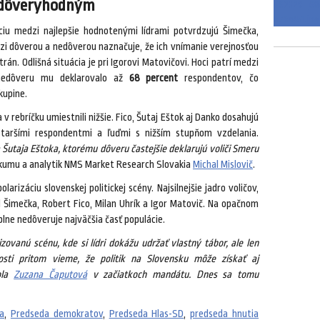
j dôveryhodným
ciu medzi najlepšie hodnotenými lídrami potvrdzujú Šimečka,
edzi dôverou a nedôverou naznačuje, že ich vnímanie verejnosťou
rán. Odlišná situácia je pri Igorovi Matovičovi. Hoci patrí medzi
 nedôveru mu deklarovalo až
68 percent
respondentov, čo
kupine.
 v rebríčku umiestnili nižšie. Fico, Šutaj Eštok aj Danko dosahujú
aršími respondentmi a ľuďmi s nižším stupňom vzdelania.
Šutaja Eštoka, ktorému dôveru častejšie deklarujú voliči Smeru
eskumu a analytik NMS Market Research Slovakia
Michal Mislovič
.
rizáciu slovenskej politickej scény. Najsilnejšie jadro voličov,
l Šimečka, Robert Fico, Milan Uhrík a Igor Matovič. Na opačnom
plne nedôveruje najväčšia časť populácie.
zovanú scénu, kde si lídri dokážu udržať vlastný tábor, ale len
osti pritom vieme, že politik na Slovensku môže získať aj
ola
Zuzana Čaputová
v začiatkoch mandátu. Dnes sa tomu
a
,
Predseda demokratov
,
Predseda Hlas-SD
,
predseda hnutia