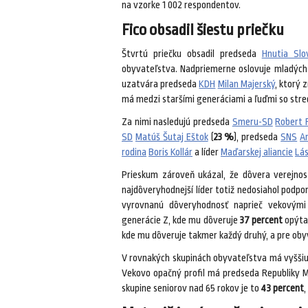
na vzorke 1 002 respondentov.
Fico obsadil šiestu priečku
Štvrtú priečku obsadil predseda
Hnutia Slo
obyvateľstva. Nadpriemerne oslovuje mladých 
uzatvára predseda
KDH
Milan Majerský
, ktorý 
má medzi staršími generáciami a ľuďmi so str
Za nimi nasledujú predseda
Smeru-SD
Robert 
SD
Matúš Šutaj Eštok
(
23 %
), predseda
SNS
A
rodina
Boris Kollár
a líder
Maďarskej aliancie
Lás
Prieskum zároveň ukázal, že dôvera verejnos
najdôveryhodnejší líder totiž nedosiahol podpor
vyrovnanú dôveryhodnosť naprieč vekovými
generácie Z, kde mu dôveruje
37 percent
opýtan
kde mu dôveruje takmer každý druhý, a pre obyv
V rovnakých skupinách obyvateľstva má vyššiu
Vekovo opačný profil má predseda Republiky Mi
skupine seniorov nad 65 rokov je to
43 percent
,