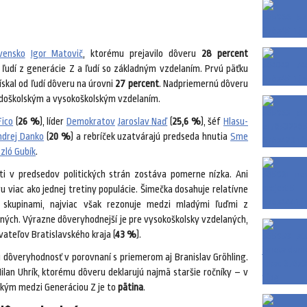
vensko
Igor Matovič
, ktorému prejavilo dôveru
28 percent
ľudí z generácie Z a ľudí so základným vzdelaním. Prvú päťku
získal od ľudí dôveru na úrovni
27 percent
. Nadpriemernú dôveru
edoškolským a vysokoškolským vzdelaním.
Fico
(
26 %
), líder
Demokratov
Jaroslav Naď
(
25,6 %
), šéf
Hlasu-
ndrej Danko
(
20 %
) a rebríček uzatvárajú predseda hnutia
Sme
zló Gubík
.
ti v predsedov politických strán zostáva pomerne nízka. Ani
u viac ako jednej tretiny populácie. Šimečka dosahuje relatívne
 skupinami, najviac však rezonuje medzi mladými ľuďmi z
ých. Výrazne dôveryhodnejší je pre vysokoškolsky vzdelaných,
ateľov Bratislavského kraja (
43 %
).
 dôveryhodnosť v porovnaní s priemerom aj Branislav Gröhling.
lan Uhrík, ktorému dôveru deklarujú najmä staršie ročníky – v
 kým medzi Generáciou Z je to
pätina
.