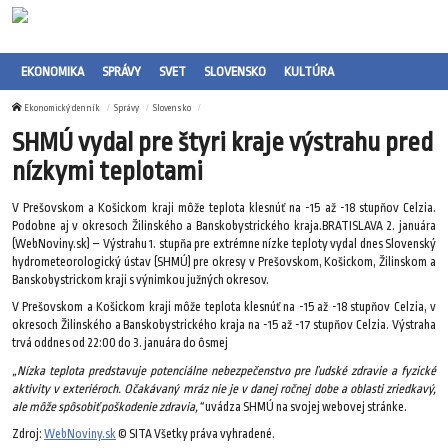
EKONOMIKA
SPRÁVY
SVET
SLOVENSKO
KULTÚRA
Ekonomický denník
Správy
Slovensko
SHMÚ vydal pre štyri kraje výstrahu pred
nízkymi teplotami
V Prešovskom a Košickom kraji môže teplota klesnúť na -15 až -18 stupňov Celzia.
Podobne aj v okresoch Žilinského a Banskobystrického kraja.BRATISLAVA 2. januára
(WebNoviny.sk) – Výstrahu 1. stupňa pre extrémne nízke teploty vydal dnes Slovenský
hydrometeorologický ústav (SHMÚ) pre okresy v Prešovskom, Košickom, Žilinskom a
Banskobystrickom kraji s výnimkou južných okresov.
V Prešovskom a Košickom kraji môže teplota klesnúť na -15 až -18 stupňov Celzia, v
okresoch Žilinského a Banskobystrického kraja na -15 až -17 stupňov Celzia. Výstraha
trvá oddnes od 22:00 do 3. januára do ôsmej
„Nízka teplota predstavuje potenciálne nebezpečenstvo pre ľudské zdravie a fyzické
aktivity v exteriéroch. Očakávaný mráz nie je v danej ročnej dobe a oblasti zriedkavý,
ale môže spôsobiť poškodenie zdravia,“
uvádza SHMÚ na svojej webovej stránke.
Zdroj:
WebNoviny.sk
© SITA Všetky práva vyhradené.