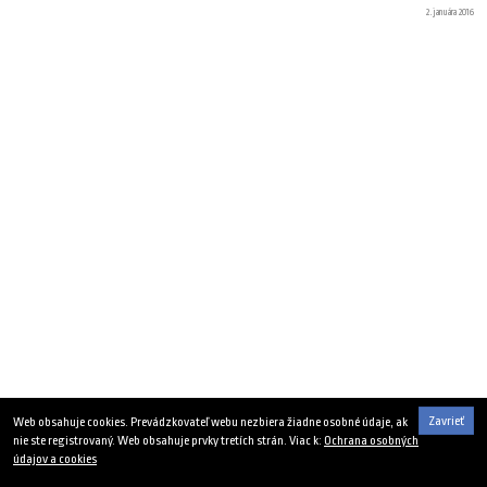
2. januára 2016
Zavrieť
Web obsahuje cookies. Prevádzkovateľ webu nezbiera žiadne osobné údaje, ak
nie ste registrovaný. Web obsahuje prvky tretích strán. Viac k:
Ochrana osobných
údajov a cookies