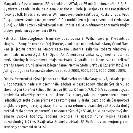
Margaritou Gasparianovou (58. v renkingu WTA), za 55 minút jednoznačne 6:2, 6:1.
Vyzývateľka teda uhrala iba o gem viac ako v 3. kole jej krajanka Daria Kasatkinová
(dvakrát 6:1). Mladšia zo sestier Williamsových bude čeliť tretej Ruske v rade. Proti
Gasparianovej vynikla na „winnery“ 19:9 a urobila len o jednu nevynútenú chybu viac
(15:14). Zvládla 12 zo 16 zákrokov pri sieti. Pripísala si 61 % fiftínov rozohraných svojím
druhým podaním v porovnaní s 19 %.
Patrickom Mouratoglouom trénersky dozorovaná S. Williamsová je 21-násobnou
singlovou šampiónkou na veľkej štvorke, vlani tesne nedobyla kalendárny Grand Slam,
keď jej jedinú prehru na Majors nečakane uštedrila Talianka Roberta Vinciová v
semifinále newyorských US Open. Ak Američanka získa svoj siedmy titul na
medzinárodných otvorených majstrovstvách Austrálie, dotiahne sa na celkovú
grandslamovú druhú priečku k legendárnej Nemke Steffi Grafovej (22 primátov). Na
južnej pologuli sa Serena už radovala v rokoch 2003, 2005, 2007, 2009, 2010 a 2015.
Dvadsaťosemročná bývalá jednotka počítačového poradia Šarapovová, aktuálne piata
v hodnotení, v nedeľu v osemfinále zdolala o desať rokov mladšiu Švajčiarku so
slovenskými koreňmi Belindu Bencicovú (13.) za 125 minút 7:5, 7:5. V úvodnom dejstve
predviedla okamžitý rebrejk pri skóre 3:4 a nepykala za nepremenenie dvoch
jednotlivých setbalov na príjme v desiatom geme. V druhej časti odolala Šarapovová
brejkbalu v prvej, tretej aj piatej hre, sama na returne v dvanástej zužitkovala druhý
mečbal. Mala pomer „winnerov“ a nevynútených chýb 58:46, čo sú na dvojsetový duel
značne vysoké hodnoty, zdolaná skončila na údajoch 10:19. Ruska napálila
pozoruhodných 21 es (Švajčiarka žiadne) a získala 85 % fiftínov po svojom prvom
servise (v porovnaní so 61 %).