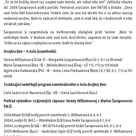
„To sú tie hráčky, ktoré raz zaujmú naše miesta, ale zatiaľ ešte nie!“ vyhlásila víťazka
AO 2008 Šarapovová podľa portálu Tenisovej asociácie žien (WTA) a dodala: „Dnes
som bola fakt koncentrovaná. Vedela som, že ona má skvelú hru a za sebou naozaj
vydarenú sezónu. Bolo to naše prvé stretnutie, som si však istá, že v budúcnosti si ešte
veľakrát zahráme.“
Šarapovová si zaspomínala na melbournský vlaňajšok proti Serene: „Bolo to
veľkolepé finále. V druhom sete som bola dosť blízko, napokon mi to však nevyšlo.
Teším sa na zápas s najlepšou na svete, bude to úžasný duel.“
Dvojhra žien – 4. kolo (osemfinále):
Serena Williamsová (USA-1) – Margarita Gasparianová (Rus.) 6:2, 6:1 za 55 minút
Maria Šarapovová (Rus.-5) – Belinda Bencicová (Švaj.-12) 7:5, 7:5 za 125 minút
Agnieszka Radwanská (Poľ.-4) – Anna-Lena Friedsamová (Nem.) 6:7 (6), 6:1, 7:5 za 152
minút
Zostávajúci nedeľňajší program osemfinálového 4. kola dvojhry žien:
Carla Suárezová-Navarrová (Šp.-10) – Daria Gavrilovová (Aus.)
Prehľad výsledkov vzájomných zápasov Sereny Williamsovej s Mariou Šarapovovou
(18:2):
2004 Miami (USA) tvrdý povrch osemfinále S. Williamsová 6:4, 6:3
2004 Londýn (V. Brit.) – Wimbledon (GS) tráva finále Šarapovová 6:1, 6:4
2004 Los Angeles (USA) – MS WTA tvrdý povrch finále Šarapovová 4:6, 6:2, 6:4
2005 Melbourne (Aus.) – Australian Open (GS) tvrdý povrch semifinále S. Williamsová