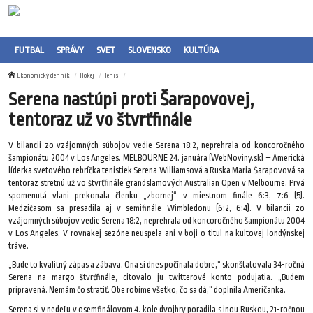
FUTBAL
SPRÁVY
SVET
SLOVENSKO
KULTÚRA
Ekonomický denník
Hokej
Tenis
Serena nastúpi proti Šarapovovej,
tentoraz už vo štvrťfinále
V bilancii zo vzájomných súbojov vedie Serena 18:2, neprehrala od koncoročného
šampionátu 2004 v Los Angeles. MELBOURNE 24. januára (WebNoviny.sk) – Americká
líderka svetového rebríčka tenistiek Serena Williamsová a Ruska Maria Šarapovová sa
tentoraz stretnú už vo štvrťfinále grandslamových Australian Open v Melbourne. Prvá
spomenutá vlani prekonala členku „zbornej“ v miestnom finále 6:3, 7:6 (5).
Medzičasom sa presadila aj v semifinále Wimbledonu (6:2, 6:4). V bilancii zo
vzájomných súbojov vedie Serena 18:2, neprehrala od koncoročného šampionátu 2004
v Los Angeles. V rovnakej sezóne neuspela ani v boji o titul na kultovej londýnskej
tráve.
„Bude to kvalitný zápas a zábava. Ona si dnes počínala dobre,“ skonštatovala 34-ročná
Serena na margo štvrťfinále, citovalo ju twitterové konto podujatia. „Budem
pripravená. Nemám čo stratiť. Obe robíme všetko, čo sa dá,“ doplnila Američanka.
Serena si v nedeľu v osemfinálovom 4. kole dvojhry poradila s inou Ruskou, 21-ročnou