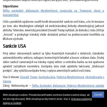
Odporúčame:
Šéfka európskej diplomacie Mogheriniová reagovala na Trumpove slová o
nepriateľstve
USA v pondelok opätovne uvalili tvrdé ekonomické sankcie voči Iránu, a to tri mesiace
po tom, ako Washington odstúpil od medzinárodnej dohody obmedzujúcej jadrové
aktivity Teheránu. Americký prezident Donald Trump vyhlásil, že dohoda z roku 2015 je
„hrozná“ a poskytuje iránskej vláde dostatok peňazí na podnecovanie konfliktu na
Blízkom východe.
Sankcie USA
Prvý súbor obnovených sankcií sa týka finančných transakcií v dolároch, iránskeho
automobilového sektora, nákupov komerčných lietadiel a kovov vrátane zlata. Druhý
súbor sankcií zameraných na iránsky ropný sektor a centrálnu banku sa má opätovne
uplatniť začiatkom novembra. Európska únia však uplatnila takzvaný „blokovací
predpis“, aby vylúčila európske firmy z vplyvu amerických sankcií voči Iránu.
Viac k témam:
Donald Trump
,
Európska únia
,
Federica Mogheriniová
,
obchodovanie s
Iránom
Zdroj: Webnoviny.sk –
Šéfka Európskej diplomacie Federica Mogheriniová nabáda
firmy na obchodovanie s Iránom
© SITA Všetky práva vyhradené.
Zavrieť
Web obsahuje cookies. Prevádzkovateľ webu nezbiera žiadne osobné údaje, ak
7. augusta 2018
nie ste registrovaný. Web obsahuje prvky tretích strán. Viac k:
Ochrana osobných
údajov a cookies