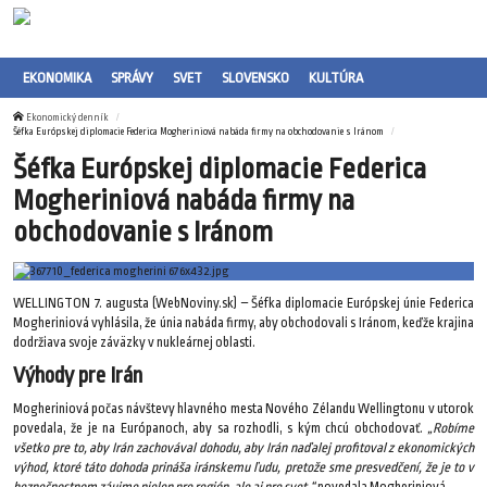
EKONOMIKA
SPRÁVY
SVET
SLOVENSKO
KULTÚRA
Ekonomický denník
Šéfka Európskej diplomacie Federica Mogheriniová nabáda firmy na obchodovanie s Iránom
Šéfka Európskej diplomacie Federica
Mogheriniová nabáda firmy na
obchodovanie s Iránom
WELLINGTON 7. augusta (WebNoviny.sk) – Šéfka diplomacie Európskej únie Federica
Mogheriniová vyhlásila, že únia nabáda firmy, aby obchodovali s Iránom, keďže krajina
dodržiava svoje záväzky v nukleárnej oblasti.
Výhody pre Irán
Mogheriniová počas návštevy hlavného mesta Nového Zélandu Wellingtonu v utorok
povedala, že je na Európanoch, aby sa rozhodli, s kým chcú obchodovať.
„Robíme
všetko pre to, aby Irán zachovával dohodu, aby Irán naďalej profitoval z ekonomických
výhod, ktoré táto dohoda prináša iránskemu ľudu, pretože sme presvedčení, že je to v
bezpečnostnom záujme nielen pre región, ale aj pre svet,“
povedala Mogheriniová.