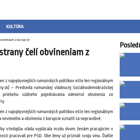
KULTÚRA
obvineniam z korupcie
Posled
strany čelí obvineniam z
den z najvplyvnejších rumunských politikov ešte len regionálnym
.sk) – Predseda rumunskej vládnucej Sociálnodemokratickej
priebehu súdneho pojednávania odmietol obvinenia zo
ty.
den z najvplyvnejších rumunských politikov ešte len regionálnym
 nevinného a obvinenia z korupcie označil za nepravdivé.
 aby vtedajšia vláda vyplácala mzdu dvom ženám pracujúcim v
nosti pracovali pre PSD. Obe ženy už priznali svoju vinu. Ďalšie