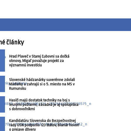
né články
Hrad Plaveč v Starej Ľubovni sa dočká
obnovy, Migaľ považuje projekt za
významnú investíciu
Slovenské hádzanárky suverénne zdolali
Maďarky a zahrajú si o 5. miesto na MS v
Rumunsku
Hasiči majú dostatok techniky na boj s
lesnými požiarmi, zásadná je aj spolupráca
s dobrovoľníkmi
Kandidatúru Slovenska do Bezpečnostnej
rady OSN podporilo 123 štátov, Blanár hovorí
o prejave dôvery