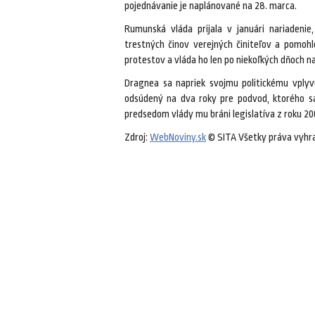
pojednávanie je naplánované na 28. marca.
Rumunská vláda prijala v januári nariadenie
trestných činov verejných činiteľov a pomohl
protestov a vláda ho len po niekoľkých dňoch na
Dragnea sa napriek svojmu politickému vpl
odsúdený na dva roky pre podvod, ktorého sa
predsedom vlády mu bráni legislatíva z roku 2
Zdroj:
WebNoviny.sk
© SITA Všetky práva vyhr