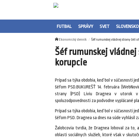
FUTBAL
SPRÁVY
SVET
SLOVENSKO
Ekonomický denník
Šéf rumunskej vládnej strany čelí 
Šéf rumunskej vládnej 
korupcie
Prípad sa týka obdobia, keď bol v súčasnosti je
šéfom PSD.BUKUREŠŤ 14. februára (WebNoviny
strany (PSD) Liviu Dragnea v utorok v 
spoluzodpovednosti za podvodne vyplácané pla
Prípad sa týka obdobia, keď bol v súčasnosti je
šéfom PSD. Dragnea sa dnes na súde vyhlásil za
Žalobcovia tvrdia, že Dragnea loboval za to,
oblasti sociálnych služieb, ktoré však v skutoč