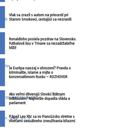
Vlak sa zrazil s autom na priecestí pri
Starom Smokovci, cestujúci sa nezranili
Ronaldinho posiela pozdrav na Slovensko.
Futbalová šou v Trnave sa nezadržateľne
blíži!
Je Európa naozaj v ohrození? Pravda o
kriminalite, islame a mýte o
konzervatívnom Rusku – ROZHOVOR
Ako veľmi dôverujú Slováci štátnym
inštitúciám? Najhoršie dopadla vláda a
parlament
Pápež Lev XIV. sa vo Francúzsku stretne s
obeťami sexuálneho zneužívania kňazmi