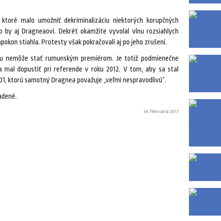
, ktoré malo umožniť dekriminalizáciu niektorých korupčných
o by aj Dragneaovi. Dekrét okamžite vyvolal vlnu rozsiahlych
pokon stiahla. Protesty však pokračovali aj po jeho zrušení.
yvu nemôže stať rumunským premiérom. Je totiž podmienečne
 mal dopustiť pri referende v roku 2012. V tom, aby sa stal
001, ktorú samotný Dragnea považuje „veľmi nespravodlivú“.
adené.
14. februára 2017