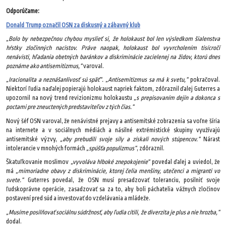
Odporúčame:
Donald Trump označil OSN za diskusný a zábavný klub
„Bolo by nebezpečnou chybou myslieť si, že holokaust bol len výsledkom šialenstva
hŕstky zločinných nacistov. Práve naopak, holokaust bol vyvrcholením tisícročí
nenávisti, hľadania obetných baránkov a diskriminácie zacielenej na židov, ktorú dnes
poznáme ako antisemitizmus,“
varoval.
„Iracionalita a neznášanlivosť sú späť“. „Antisemitizmus sa má k svetu,“
pokračoval.
Niektorí ľudia naďalej popierajú holokaust napriek faktom, zdôraznil ďalej Guterres a
upozornil na nový trend revizionizmu holokaustu
„s prepisovaním dejín a dokonca s
poctami pre zneuctených predstaviteľov z tých čias.“
Nový šéf OSN varoval, že nenávistné prejavy a antisemitské zobrazenia sa voľne šíria
na internete a v sociálnych médiách a násilné extrémistické skupiny využívajú
antisemitské výzvy,
„aby prebudili svoje sily a získali nových stúpencov.“
Nárast
intolerancie v mnohých formách
„spúšťa populizmus“
, zdôraznil.
Škatuľkovanie moslimov
„vyvoláva hlboké znepokojenie“
povedal ďalej a uviedol, že
má
„mimoriadne obavy z diskriminácie, ktorej čelia menšiny, utečenci a migranti vo
svete.“
Guterres povedal, že OSN musí presadzovať toleranciu, posilniť svoje
ľudskoprávne operácie, zasadzovať sa za to, aby boli páchatelia vážnych zločinov
postavení pred súd a investovať do vzdelávania a mládeže.
„Musíme posilňovať sociálnu súdržnosť, aby ľudia cítili, že diverzita je plus a nie hrozba,“
dodal.