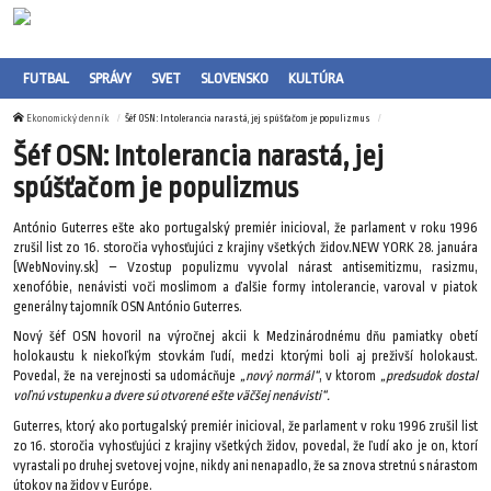
FUTBAL
SPRÁVY
SVET
SLOVENSKO
KULTÚRA
Ekonomický denník
Šéf OSN: Intolerancia narastá, jej spúšťačom je populizmus
Šéf OSN: Intolerancia narastá, jej
spúšťačom je populizmus
António Guterres ešte ako portugalský premiér inicioval, že parlament v roku 1996
zrušil list zo 16. storočia vyhosťujúci z krajiny všetkých židov.NEW YORK 28. januára
(WebNoviny.sk) – Vzostup populizmu vyvolal nárast antisemitizmu, rasizmu,
xenofóbie, nenávisti voči moslimom a ďalšie formy intolerancie, varoval v piatok
generálny tajomník OSN António Guterres.
Nový šéf OSN hovoril na výročnej akcii k Medzinárodnému dňu pamiatky obetí
holokaustu k niekoľkým stovkám ľudí, medzi ktorými boli aj preživší holokaust.
Povedal, že na verejnosti sa udomácňuje
„nový normál“
, v ktorom
„predsudok dostal
voľnú vstupenku a dvere sú otvorené ešte väčšej nenávisti“.
Guterres, ktorý ako portugalský premiér inicioval, že parlament v roku 1996 zrušil list
zo 16. storočia vyhosťujúci z krajiny všetkých židov, povedal, že ľudí ako je on, ktorí
vyrastali po druhej svetovej vojne, nikdy ani nenapadlo, že sa znova stretnú s nárastom
útokov na židov v Európe.