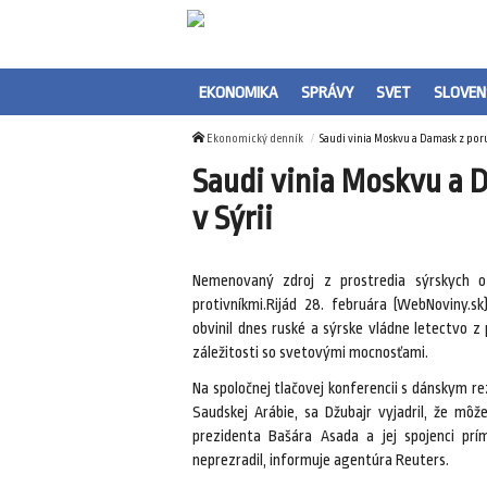
EKONOMIKA
SPRÁVY
SVET
SLOVEN
Ekonomický denník
Saudi vinia Moskvu a Damask z poru
Saudi vinia Moskvu a 
v Sýrii
Nemenovaný zdroj z prostredia sýrskych o
protivníkmi.Rijád 28. februára (WebNoviny.s
obvinil dnes ruské a sýrske vládne letectvo z 
záležitosti so svetovými mocnosťami.
Na spoločnej tlačovej konferencii s dánskym 
Saudskej Arábie, sa Džubajr vyjadril, že môž
prezidenta Bašára Asada a jej spojenci prí
neprezradil, informuje agentúra Reuters.