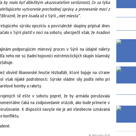
a by malo byť dôležitým ukazovateľom serióznosti, čo sa týka
 zahŕňajúceho vytvorenie prechodnej správy a prenesenie moci z
dôraznil, že pre Asada už v Sýrii
„niet miesta“
.
ešujúceho sýrsku opozíciu a povstalecké skupiny pripísal dnes
čalo v Sýrii platiť v noci na sobotu, ubezpečil však, že Asadovi
jinám podporujúcim mierový proces v Sýrii na údajné nálety
ľa neho nie sú žiadni bojovníci extrémistických skupín Islamský
zťahuje.
ž obvinil libanonské hnutie Hizballáh, ktoré bojuje na strane
 však nijaké podrobnosti. Sýrske vládne sily podľa neho pri
barelové bomby a rakety.
rojených síl ešte v sobotu poprel, že by armáda porušovala
 momentálne čaká na zodpovedanie otázok, ako bude prímerie v
orušovanie. K dispozícii navyše nie je ani všeobecne uznávaná
 konfliktu.
adené.
28. februára 2016