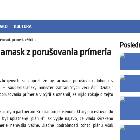
SKO
KULTÚRA
šovania prímeria v Sýrii
Posled
Damask z porušovania prímeria
zbrojených síl poprel, že by armáda porušovala dohodu s
k) – Saudskoarabský minister zahraničných vecí Ádil Džubajr
porušovania prímeria v Sýrii a oznámil, že Rijád rokuje o tejto
rezortným partnerom Kristianom Jensenom, ktorý pricestoval do
e byť uplatnený „plán B“, ak vyjde najavo, že vláda sýrskeho
merie nemyslia vážne. Žiadne podrobnosti tohto plánu však