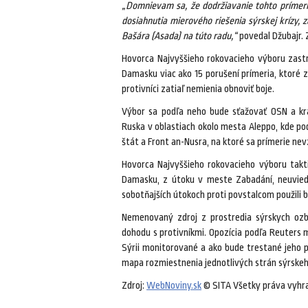
„Domnievam sa, že dodržiavanie tohto prímeri
dosiahnutia mierového riešenia sýrskej krízy,
Bašára (Asada) na túto radu,“
povedal Džubajr. Z
Hovorca Najvyššieho rokovacieho výboru zastr
Damasku viac ako 15 porušení prímeria, ktoré za
protivníci zatiaľ nemienia obnoviť boje.
Výbor sa podľa neho bude sťažovať OSN a kra
Ruska v oblastiach okolo mesta Aleppo, kde pod
štát a Front an-Nusra, na ktoré sa prímerie nev
Hovorca Najvyššieho rokovacieho výboru taktie
Damasku, z útoku v meste Zabadání, neuviedol
sobotňajších útokoch proti povstalcom použili 
Nemenovaný zdroj z prostredia sýrskych ozb
dohodu s protivníkmi. Opozícia podľa Reuters
Sýrii monitorované a ako bude trestané jeho p
mapa rozmiestnenia jednotlivých strán sýrskeho
Zdroj:
WebNoviny.sk
© SITA Všetky práva vyhr