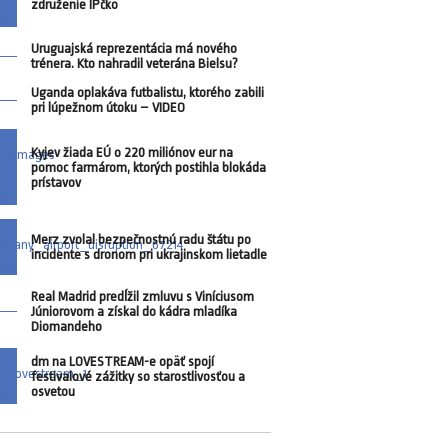
združenie IPčko
Uruguajská reprezentácia má nového
trénera. Kto nahradil veterána Bielsu?
Uganda oplakáva futbalistu, ktorého zabili
pri lúpežnom útoku – VIDEO
Kyjev žiada EÚ o 220 miliónov eur na
pomoc farmárom, ktorých postihla blokáda
prístavov
Merz zvolal bezpečnostnú radu štátu po
incidente s dronom pri ukrajinskom lietadle
Real Madrid predĺžil zmluvu s Viníciusom
Júniorovom a získal do kádra mladíka
Diomandeho
dm na LOVESTREAM-e opäť spojí
festivalové zážitky so starostlivosťou a
osvetou