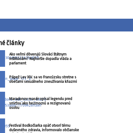
né články
Ako veľmi dôverujú Slováci štátnym
inštitúciám? Najhoršie dopadla vláda a
parlament
Pápež Lev XIV. sa vo Francúzsku stretne s
obeťami sexuálneho zneužívania kňazmi
Maradonov masér opísal legendu pred
smrťou ako bezmocnú a rezignovanú
osobu
Festival Bodkočiarka opäť otvorí tému
duševného zdravia, informovalo občianske