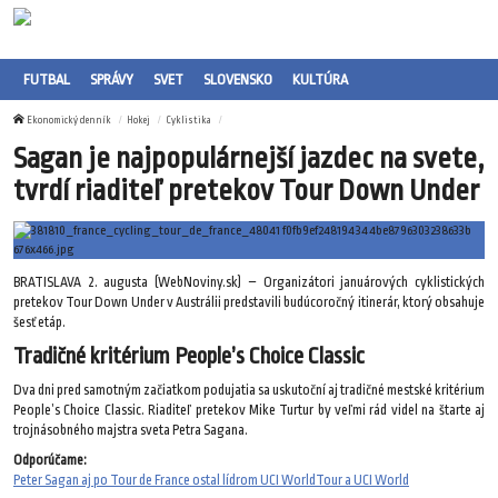
FUTBAL
SPRÁVY
SVET
SLOVENSKO
KULTÚRA
Ekonomický denník
Hokej
Cyklistika
Sagan je najpopulárnejší jazdec na svete,
tvrdí riaditeľ pretekov Tour Down Under
BRATISLAVA 2. augusta (WebNoviny.sk) – Organizátori januárových cyklistických
pretekov Tour Down Under v Austrálii predstavili budúcoročný itinerár, ktorý obsahuje
šesť etáp.
Tradičné kritérium People’s Choice Classic
Dva dni pred samotným začiatkom podujatia sa uskutoční aj tradičné mestské kritérium
People’s Choice Classic. Riaditeľ pretekov Mike Turtur by veľmi rád videl na štarte aj
trojnásobného majstra sveta Petra Sagana.
Odporúčame:
Peter Sagan aj po Tour de France ostal lídrom UCI WorldTour a UCI World