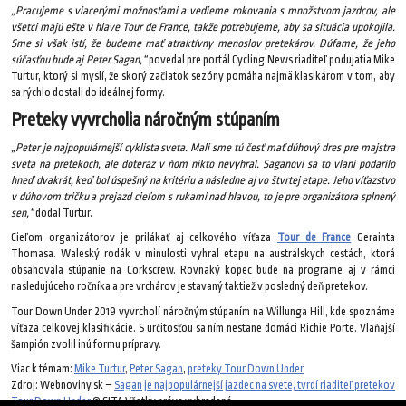
„Pracujeme s viacerými možnosťami a vedieme rokovania s množstvom jazdcov, ale
všetci majú ešte v hlave Tour de France, takže potrebujeme, aby sa situácia upokojila.
Sme si však istí, že budeme mať atraktívny menoslov pretekárov. Dúfame, že jeho
súčasťou bude aj Peter Sagan,“
povedal pre portál Cycling News riaditeľ podujatia Mike
Turtur, ktorý si myslí, že skorý začiatok sezóny pomáha najmä klasikárom v tom, aby
sa rýchlo dostali do ideálnej formy.
Preteky vyvrcholia náročným stúpaním
„Peter je najpopulárnejší cyklista sveta. Mali sme tú česť mať dúhový dres pre majstra
sveta na pretekoch, ale doteraz v ňom nikto nevyhral. Saganovi sa to vlani podarilo
hneď dvakrát, keď bol úspešný na kritériu a následne aj vo štvrtej etape. Jeho víťazstvo
v dúhovom tričku a prejazd cieľom s rukami nad hlavou, to je pre organizátora splnený
sen,“
dodal Turtur.
Cieľom organizátorov je prilákať aj celkového víťaza
Tour de France
Gerainta
Thomasa. Waleský rodák v minulosti vyhral etapu na austrálskych cestách, ktorá
obsahovala stúpanie na Corkscrew. Rovnaký kopec bude na programe aj v rámci
nasledujúceho ročníka a pre vrchárov je stavaný taktiež v posledný deň pretekov.
Tour Down Under 2019 vyvrcholí náročným stúpaním na Willunga Hill, kde spoznáme
víťaza celkovej klasifikácie. S určitosťou sa ním nestane domáci Richie Porte. Vlaňajší
šampión zvolil inú formu prípravy.
Viac k témam:
Mike Turtur
,
Peter Sagan
,
preteky Tour Down Under
Zdroj: Webnoviny.sk –
Sagan je najpopulárnejší jazdec na svete, tvrdí riaditeľ pretekov
Tour Down Under
© SITA Všetky práva vyhradené.