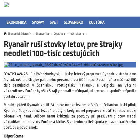
EKONOMIKA
SPRÁVY
SVET
SLOVENSKO
KULTÚRA
Ekonomický denník
Ekonomika
Doprava a infraštruktúra
Ryanair ruší stovky letov, pre štrajky
neodletí 100-tisíc cestujúcich
BRATISLAVA 25. júla (WebNoviny.sk) – Írsky letecký prepravca Ryanair v stredu a vo
štvrtok ruší pre štrajky palubného personálu asi 600 letov. Zasiahnuť to môže až 100
tisíc cestujúcich v Španielsku, Portugalsku, Taliansku a Belgicku, na väčšinu
zákazníkov v Európe by však štrajky nemali mať dopad, informovala spoločnosť podľa
portálu bbc.com.
Minulý týždeň Ryanair zrušil 24 letov medzi Írskom a Veľkou Britániou. Írski piloti
Ryanairu štrajkovali už týždeň predtým, kedy musel prepravca zrušiť 30 letov medzi
oboma krajinami. Odbory firmu kritizujú za postupy pri presúvaní pilotov medzi
základňami prepravcu v Európe a Afrike. S vedením sa tiež sporia v otázke kariérneho
postupu a dovoleniek.
Odporúčame: