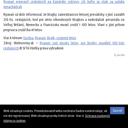
Ryanair prepravil cestujúcich na Kanárske ostrovy, ich kufre sa však na palube
nenachádzali
Ryanair už skôr informoval, že štrajky zamestnancov letovej prevádzky v júni zasiahli
210 tis. cestujúcich, keď pre sériu víkendových štrajkov a nedostatok personálu vo
Veľkej Británii, Nemecku a Francúzsku musel zrušiť 1 100 letov. Vlani v júni pritom
prepravca zrušil iba 41 letov.
Viac k témam:
Európa
,
Ryanair
,
štrajk
,
zrušenie letov
Zdroj: Webnoviny.sk –
Ryanair ruší stovky letov, pre štrajky neodletí 100-tisíc
cestujúcich
© SITA Všetky práva vyhradené.
25. júla 2018
Zavrieť
Web obsahuje cookies. Prevádzkovateľ webu nezbiera žiadne osobné údaje, ak
nie ste registrovaný. Web obsahuje prvky tretích strán. Viac k:
Ochrana osobných
údajov a cookies