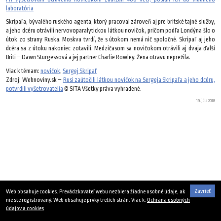
laboratória
Skripaľa, bývalého ruského agenta, ktorý pracoval zároveň aj pre britské tajné služby,
a jeho dcéru otrávili nervovoparalytickou látkou novičok, pričom podľa Londýna šlo o
útok zo strany Ruska. Moskva tvrdí, že s útokom nemá nič spoločné. Skripaľ aj jeho
dcéra sa z útoku nakoniec zotavili. Medzičasom sa novičokom otrávili aj dvaja ďalší
Briti – Dawn Sturgessová a jej partner Charlie Rowley. Žena otravu neprežila.
Viac k témam:
novičok
,
Sergej Skripaľ
Zdroj: Webnoviny.sk –
Rusi zaútočili látkou novičok na Sergeja Skripaľa a jeho dcéru,
potvrdili vyšetrovatelia
© SITA Všetky práva vyhradené.
19. júla 2018
Zavrieť
Web obsahuje cookies. Prevádzkovateľ webu nezbiera žiadne osobné údaje, ak
nie ste registrovaný. Web obsahuje prvky tretích strán. Viac k:
Ochrana osobných
údajov a cookies