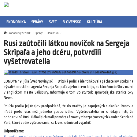
EKONOMIKA
SPRÁVY
SVET
SLOVENSKO
KULTÚRA
Ekonomický denník
Správy
Slovensko
Rusi zaútočili látkou novičok na Sergeja
Skripaľa a jeho dcéru, potvrdili
vyšetrovatelia
LONDÝN 19. júla (WebNoviny.sk) – Britská polícia identifikovala páchateľov útoku na
bývalého ruského agenta Sergeja Skripaľa a jeho dcéru Juliju, ku ktorému došlo v marci
v anglickom meste Salisbury. Informuje o tom vo štvrtok spravodajská stanica Sky
News.
Polícia podľa jej údajov predpokladá, že do vraždy je zapojených niekoľko Rusov a
hľadá preto viac než jedného podozrivého. Vyšetrovatelia sú si údajne istí, že
podozriví sú Rusi. Odhaliť ich mali pomôcť záznamy z bezpečnostných kamier. Scotland
Yard, ktorý vedie vyšetrovanie, sa k veci odmietol vyjadriť.
Odporúčame:
Pri vyšetrovaní otrávenia novičokom zadržali 400 vecí, poslali ich do vládneho