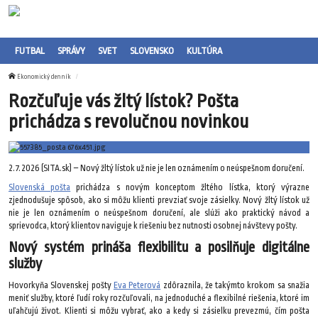
FUTBAL
SPRÁVY
SVET
SLOVENSKO
KULTÚRA
Ekonomický denník
Rozčuľuje vás žltý lístok? Pošta
prichádza s revolučnou novinkou
2.7.2026 (SITA.sk) – Nový žltý lístok už nie je len oznámením o neúspešnom doručení.
Slovenská pošta
prichádza s novým konceptom žltého lístka, ktorý výrazne
zjednodušuje spôsob, ako si môžu klienti prevziať svoje zásielky. Nový žltý lístok už
nie je len oznámením o neúspešnom doručení, ale slúži ako praktický návod a
sprievodca, ktorý klientov naviguje k riešeniu bez nutnosti osobnej návštevy pošty.
Nový systém prináša flexibilitu a posilňuje digitálne
služby
Hovorkyňa Slovenskej pošty
Eva Peterová
zdôraznila, že takýmto krokom sa snažia
meniť služby, ktoré ľudí roky rozčuľovali, na jednoduché a flexibilné riešenia, ktoré im
uľahčujú život. Klienti si môžu vybrať, ako a kedy si zásielku prevezmú, čím pošta