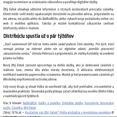
reaguje na meniace sa očakávania zákazníkov a posilňuje digitálne služby.
Žltý lístok obsahuje užitočné informácie o rôznych možnostiach prevzatia zásielky.
Klient môže voliť medzi opakovaným doručením na pôvodnú adresu, preposlaním na
inú adresu, inú poštu alebo do BalíkoBOXu, alebo vybaviť svoje požiadavky online cez
web či mobilnú aplikáciu. Takisto je možné kontaktovať zákaznícke centrum
telefonicky alebo e-mailom.
Distribúciu spustia už o pár týždňov
„
Stačí naskenovať QR kód na lístku alebo zadať podacie číslo zásielky. Pre tých, ktorí
nemajú prístup na internet alebo nie sú digitálne zdatní, pomôžu pracovníci
zákazníckeho centra
,“ zhrnula Peterová a pripomenula, že všetky kontakty sú uvedené
priamo na lístku.
Nový žltý lístok zároveň upozorňuje na ďalšie služby, ako je sledovanie zásielok v
reálnom čase, zmena dňa alebo miesta doručenia, či aktivácia elektronických
notifikácií namiesto papierového oznámenia. Možné je tiež presmerovanie zásielok pri
dlhodobej neprítomnosti na trvalej adrese.
Celý nový dizajn aj obsah lístka sú navrhnuté tak, aby boli prehľadné, zrozumiteľné a
maximálne praktické. Slovenská pošta plánuje začať s distribúciou nového žltého lístka
v nadchádzajúcich týždňoch.
Viac k témam:
BalíkoBOX
,
balíky a zásielky
,
Digitálne služby
,
hovorkyňa Slovenskej
pošty
,
Zásielky
,
žltý lístok
Zdroj: SITA.sk –
Rozčuľuje vás žltý lístok? Pošta prichádza s revolučnou novinkou
©