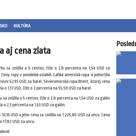
SKO
KULTÚRA
Posled
a aj cena zlata
u sa znížila o 5 centov, čiže o 2,8 percenta na 1,54 USD za
eny ropy v pondelok oslabili. Ľahká americká ropa si pohoršila
úrovni 52,93 USD za barel. Severomorská ropa Brent, ktorej cena
a o 1,11 USD, čiže o 2 percentá na 55,59 USD za barel.
a znížila o 5 centov, čiže o 2,8 percenta na 1,54 USD za galón
eda o 2,3 percenta na 1,63 USD za galón.
 10,10 USD a jeho cena sa znížila na 1 225,80 USD za uncu. Cena
ni 17,82 USD za uncu.
adené.