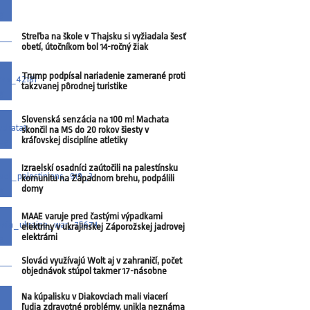
Streľba na škole v Thajsku si vyžiadala šesť
obetí, útočníkom bol 14-ročný žiak
Trump podpísal nariadenie zamerané proti
takzvanej pôrodnej turistike
Slovenská senzácia na 100 m! Machata
skončil na MS do 20 rokov šiesty v
kráľovskej disciplíne atletiky
Izraelskí osadníci zaútočili na palestínsku
komunitu na Západnom brehu, podpálili
domy
MAAE varuje pred častými výpadkami
elektriny v ukrajinskej Záporožskej jadrovej
elektrárni
Slováci využívajú Wolt aj v zahraničí, počet
objednávok stúpol takmer 17-násobne
Na kúpalisku v Diakovciach mali viacerí
ľudia zdravotné problémy, unikla neznáma