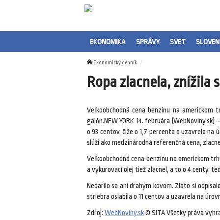
EKONOMIKA
SPRÁVY
SVET
SLOVEN
Ekonomický denník
Ropa zlacnela, znížila s
Veľkoobchodná cena benzínu na americkom trh
galón.NEW YORK 14. februára (WebNoviny.sk) – C
o 93 centov, čiže o 1,7 percenta a uzavrela na 
slúži ako medzinárodná referenčná cena, zlacnel
Veľkoobchodná cena benzínu na americkom trhu s
a vykurovací olej tiež zlacnel, a to o 4 centy, t
Nedarilo sa ani drahým kovom. Zlato si odpísalo
striebra oslabila o 11 centov a uzavrela na úrov
Zdroj:
WebNoviny.sk
© SITA Všetky práva vyhr