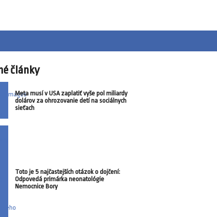
né články
Meta musí v USA zaplatiť vyše pol miliardy
dolárov za ohrozovanie detí na sociálnych
sieťach
Toto je 5 najčastejších otázok o dojčení:
Odpovedá primárka neonatológie
Nemocnice Bory