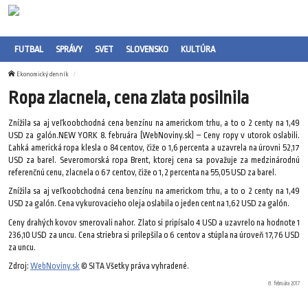
FUTBAL
SPRÁVY
SVET
SLOVENSKO
KULTÚRA
Ekonomický denník
Ropa zlacnela, cena zlata posilnila
Znížila sa aj veľkoobchodná cena benzínu na americkom trhu, a to o 2 centy na 1,49
USD za galón.NEW YORK 8. februára (WebNoviny.sk) – Ceny ropy v utorok oslabili.
Ľahká americká ropa klesla o 84 centov, čiže o 1,6 percenta a uzavrela na úrovni 52,17
USD za barel. Severomorská ropa Brent, ktorej cena sa považuje za medzinárodnú
referenčnú cenu, zlacnela o 67 centov, čiže o 1,2 percenta na 55,05 USD za barel.
Znížila sa aj veľkoobchodná cena benzínu na americkom trhu, a to o 2 centy na 1,49
USD za galón. Cena vykurovacieho oleja oslabila o jeden cent na 1,62 USD za galón.
Ceny drahých kovov smerovali nahor. Zlato si pripísalo 4 USD a uzavrelo na hodnote 1
236,10 USD za uncu. Cena striebra si prilepšila o 6 centov a stúpla na úroveň 17,76 USD
za uncu.
Zdroj:
WebNoviny.sk
© SITA Všetky práva vyhradené.
8. februára 2017