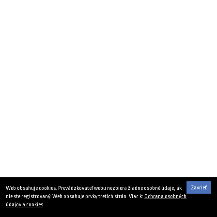
Zavrieť
Web obsahuje cookies. Prevádzkovateľ webu nezbiera žiadne osobné údaje, ak
nie ste registrovaný. Web obsahuje prvky tretích strán. Viac k:
Ochrana osobných
údajov a cookies