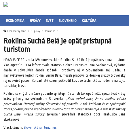
EKONOMIKA
SPRÁVY
SVET
SLOVENSKO
KULTÚRA
Ekonomický denník
Správy
Slovensko
Roklina Suchá Belá je opäť prístupná
turistom
HRABUŠICE 30. apríla (Webnoviny.sk) – Roklina Suchá Belá je opäť prístupná turistom.
Ako agentúru SITA informovala starostka obce Hrabušice Jana Skokanová, výdatné
dažde v uplynulých dňoch spôsobili problémy aj v Slovenskom raji. Jednu z
najnavštevovanejších roklín, Suchú Belú, museli pracovníci Horskej služby Slovenský
raj uzavrieť potom, čo padnutý strom poškodil kovové technické zariadenie na tejto
turistickej trase.
Roklinu sa v rýchlom čase podarilo sprístupniť a turisti tak opäť môžu spoznávať krásy
krásy prírody na východnom Slovensku.
„Som veľmi rada, že sa roklinu vďaka
pracovníkom Horskej služby Slovenský raj podarilo v tak krátkom čase sprístupniť.
Počas prvomájového predĺženého víkendu totiž do Slovenského raja, a zvlášť do rokliny
Suchá Belá, mieria tisícky turistov,“
povedala starostka obce Hrabušice Jana
Skokanová.
Viac k témam:
Slovenský raj
,
turizmus