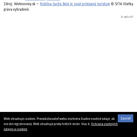
Zdroj: Webnoviny.sk –
Roklina Suchá Belá je opäť prístupná turistom
© SITA Všetky
práva vyhradené.
30. apríla 2017
Zavrieť
Web obsahuje cookies. Prevádzkovateľ webu nezbiera žiadne osobné údaje, ak
nie ste registrovaný. Web obsahuje prvky tretích strán. Viac k:
Ochrana osobných
údajov a cookies