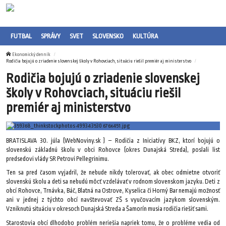
FUTBAL
SPRÁVY
SVET
SLOVENSKO
KULTÚRA
Ekonomický denník
Rodičia bojujú o zriadenie slovenskej školy v Rohovciach, situáciu riešil premiér aj ministerstvo
Rodičia bojujú o zriadenie slovenskej
školy v Rohovciach, situáciu riešil
premiér aj ministerstvo
BRATISLAVA 30. júla (WebNoviny.sk ) – Rodičia z Iniciatívy BKZ, ktorí bojujú o
slovenskú základnú školu v obci Rohovce (okres Dunajská Streda), poslali list
predsedovi vlády SR Petrovi Pellegrinimu.
Ten sa pred časom vyjadril, že nebude nikdy tolerovať, ak obec odmietne otvoriť
slovenskú školu a deti sa nebudú môcť vzdelávať v rodnom slovenskom jazyku. Deti z
obcí Rohovce, Trnávka, Báč, Blatná na Ostrove, Kyselica či Horný Bar nemajú možnosť
ani v jednej z týchto obcí navštevovať ZŠ s vyučovacím jazykom slovenským.
Vzniknutú situáciu v okresoch Dunajská Streda a Šamorín musia rodičia riešiť sami.
Starostovia obcí dlhodobo problém neriešia napriek tomu, že o probléme vedia od