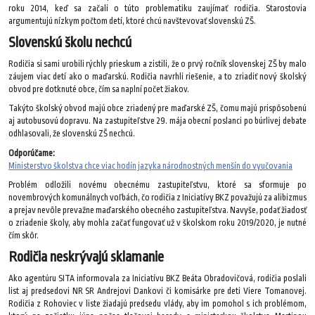
roku 2014, keď sa začali o túto problematiku zaujímať rodičia. Starostovia
argumentujú nízkym počtom detí, ktoré chcú navštevovať slovenskú ZŠ.
Slovenskú školu nechcú
Rodičia si sami urobili rýchly prieskum a zistili, že o prvý ročník slovenskej ZŠ by malo
záujem viac detí ako o maďarskú. Rodičia navrhli riešenie, a to zriadiť nový školský
obvod pre dotknuté obce, čím sa naplní počet žiakov.
Takýto školský obvod majú obce zriadený pre maďarské ZŠ, čomu majú prispôsobenú
aj autobusovú dopravu. Na zastupiteľstve 29. mája obecní poslanci po búrlivej debate
odhlasovali, že slovenskú ZŠ nechcú.
Odporúčame:
Ministerstvo školstva chce viac hodín jazyka národnostných menšín do vyučovania
Problém odložili novému obecnému zastupiteľstvu, ktoré sa sformuje po
novembrových komunálnych voľbách, čo rodičia z Iniciatívy BKZ považujú za alibizmus
a prejav nevôle prevažne maďarského obecného zastupiteľstva. Navyše, podať žiadosť
o zriadenie školy, aby mohla začať fungovať už v školskom roku 2019/2020, je nutné
čím skôr.
Rodičia neskrývajú sklamanie
Ako agentúru SITA informovala za Iniciatívu BKZ Beáta Obradovičová, rodičia poslali
list aj predsedovi NR SR Andrejovi Dankovi či komisárke pre deti Viere Tomanovej.
Rodičia z Rohoviec v liste žiadajú predsedu vlády, aby im pomohol s ich problémom,