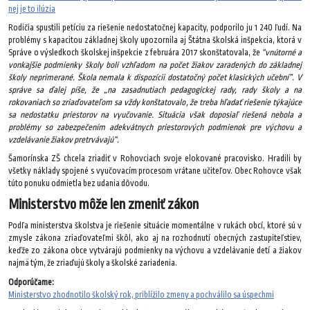
nej je to ilúzia
Rodičia spustili petíciu za riešenie nedostatočnej kapacity, podporilo ju 1 240 ľudí. Na
problémy s kapacitou základnej školy upozornila aj Štátna školská inšpekcia, ktorá v
Správe o výsledkoch školskej inšpekcie z februára 2017 skonštatovala, že
“vnútorné a
vonkajšie podmienky školy boli vzhľadom na počet žiakov zaradených do základnej
školy neprimerané. Škola nemala k dispozícii dostatočný počet klasických učební”. V
správe sa ďalej píše, že „na zasadnutiach pedagogickej rady, rady školy a na
rokovaniach so zriaďovateľom sa vždy konštatovalo, že treba hľadať riešenie týkajúce
sa nedostatku priestorov na vyučovanie. Situácia však doposiaľ riešená nebola a
problémy so zabezpečením adekvátnych priestorových podmienok pre výchovu a
vzdelávanie žiakov pretrvávajú“.
Šamorínska ZŠ chcela zriadiť v Rohovciach svoje elokované pracovisko. Hradili by
všetky náklady spojené s vyučovacím procesom vrátane učiteľov. Obec Rohovce však
túto ponuku odmietla bez udania dôvodu.
Ministerstvo môže len zmeniť zákon
Podľa ministerstva školstva je riešenie situácie momentálne v rukách obcí, ktoré sú v
zmysle zákona zriaďovateľmi škôl, ako aj na rozhodnutí obecných zastupiteľstiev,
keďže zo zákona obce vytvárajú podmienky na výchovu a vzdelávanie detí a žiakov
najmä tým, že zriaďujú školy a školské zariadenia.
Odporúčame:
Ministerstvo zhodnotilo školský rok, priblížilo zmeny a pochválilo sa úspechmi