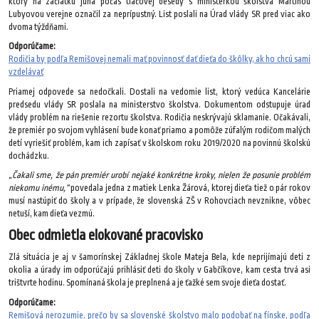
ktorý na začiatku júna počas tlačovej besedy s ministerkou školstva Martinou
Lubyovou verejne označil za neprípustný. List poslali na Úrad vlády SR pred viac ako
dvoma týždňami.
Odporúčame:
Rodičia by podľa Remišovej nemali mať povinnosť dať dieťa do škôlky, ak ho chcú sami
vzdelávať
Priamej odpovede sa nedočkali. Dostali na vedomie list, ktorý vedúca Kancelárie
predsedu vlády SR poslala na ministerstvo školstva. Dokumentom odstupuje úrad
vlády problém na riešenie rezortu školstva. Rodičia neskrývajú sklamanie. Očakávali,
že premiér po svojom vyhlásení bude konať priamo a pomôže zúfalým rodičom malých
detí vyriešiť problém, kam ich zapísať v školskom roku 2019/2020 na povinnú školskú
dochádzku.
„Čakali sme, že pán premiér urobí nejaké konkrétne kroky, nielen že posunie problém
niekomu inému,“
povedala jedna z matiek Lenka Žárová, ktorej dieťa tiež o pár rokov
musí nastúpiť do školy a v prípade, že slovenská ZŠ v Rohovciach nevznikne, vôbec
netuší, kam dieťa vezmú.
Obec odmietla elokované pracovisko
Zlá situácia je aj v šamorínskej Základnej škole Mateja Bela, kde neprijímajú deti z
okolia a úrady im odporúčajú prihlásiť deti do školy v Gabčíkove, kam cesta trvá asi
trištvrte hodinu. Spomínaná škola je preplnená a je ťažké sem svoje dieťa dostať.
Odporúčame:
Remišová nerozumie, prečo by sa slovenské školstvo malo podobať na fínske, podľa