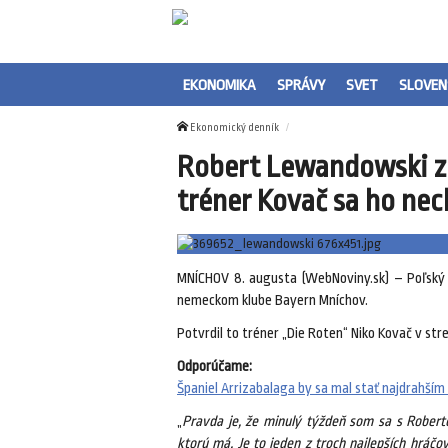
EKONOMIKA
SPRÁVY
SVET
SLOVEN
Ekonomický denník
Robert Lewandowski z
tréner Kovač sa ho nec
MNÍCHOV 8. augusta (WebNoviny.sk) – Poľský 
nemeckom klube Bayern Mníchov.
Potvrdil to tréner „Die Roten“ Niko Kovač v str
Odporúčame:
Španiel Arrizabalaga by sa mal stať najdrahším
„
Pravda je, že minulý týždeň som sa s Roberto
ktorú má. Je to jeden z troch najlepších hráč