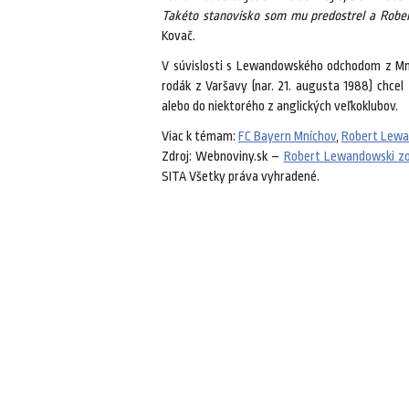
Takéto stanovisko som mu predostrel a Rober
Kovač.
V súvislosti s Lewandowského odchodom z Mní
rodák z Varšavy (nar. 21. augusta 1988) chcel
alebo do niektorého z anglických veľkoklubov.
Viac k témam:
FC Bayern Mníchov
,
Robert Lewa
Zdroj: Webnoviny.sk –
Robert Lewandowski zo
SITA Všetky práva vyhradené.