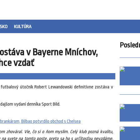
SKO
KULTÚRA
Posled
ostáva v Bayerne Mníchov,
hce vzdať
futbalový útočník Robert Lewandowski definitívne zostáva v
edajšom vydaní denníka Sport Bild.
 brankárom, Bilbao potvrdilo obchod s Chelsea
m zhováral. Vie, čo si o ňom myslím. Celý klub pozná kvalitu,
ov na svete na tomto poste, preto sa ho s určitosťou nevzdáme.