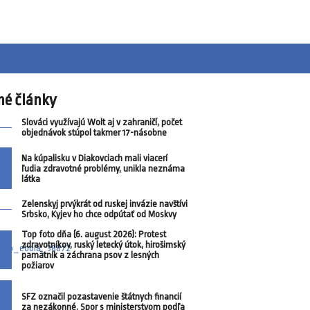
né články
Slováci využívajú Wolt aj v zahraničí, počet
objednávok stúpol takmer 17-násobne
Na kúpalisku v Diakovciach mali viacerí
ľudia zdravotné problémy, unikla neznáma
látka
Zelenskyj prvýkrát od ruskej invázie navštívi
Srbsko, Kyjev ho chce odpútať od Moskvy
Top foto dňa (6. august 2026): Protest
zdravotníkov, ruský letecký útok, hirošimský
pamätník a záchrana psov z lesných
požiarov
SFZ označil pozastavenie štátnych financií
za nezákonné. Spor s ministerstvom podľa