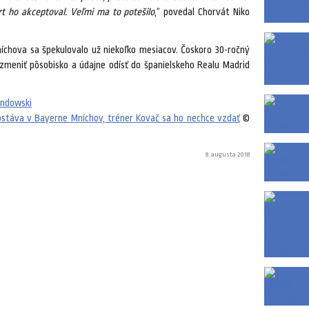
t ho akceptoval. Veľmi ma to potešilo
,“ povedal Chorvát Niko
chova sa špekulovalo už niekoľko mesiacov. Čoskoro 30-ročný
 zmeniť pôsobisko a údajne odísť do španielskeho Realu Madrid
ndowski
stáva v Bayerne Mníchov, tréner Kovač sa ho nechce vzdať
©
8. augusta 2018