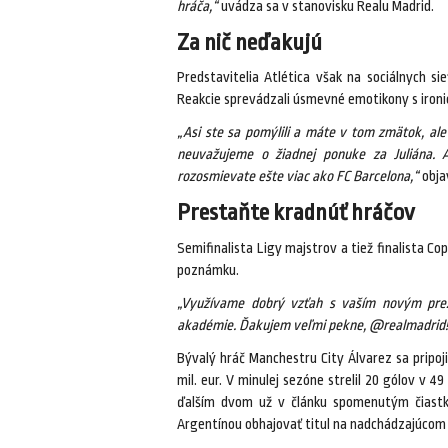
hráča,“
uvádza sa v stanovisku Realu Madrid.
Za nič neďakujú
Predstavitelia Atlética však na sociálnych sie
Reakcie sprevádzali úsmevné emotikony s iro
„Asi ste sa pomýlili a máte v tom zmätok, al
neuvažujeme o žiadnej ponuke za Juliána.
rozosmievate ešte viac ako FC Barcelona,“
objav
Prestaňte kradnúť hráčov
Semifinalista Ligy majstrov a tiež finalista Co
poznámku.
„Využívame dobrý vzťah s vaším novým prez
akadémie. Ďakujem veľmi pekne, @realmadrid!
Bývalý hráč Manchestru City Álvarez sa pripojil
mil. eur. V minulej sezóne strelil 20 gólov v 
ďalším dvom už v článku spomenutým čiastk
Argentínou obhajovať titul na nadchádzajúcom