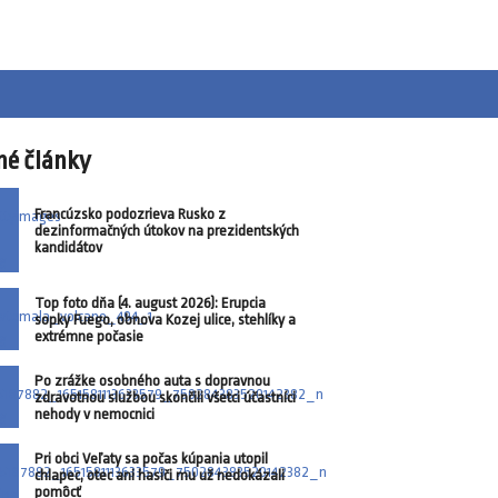
né články
Francúzsko podozrieva Rusko z
dezinformačných útokov na prezidentských
kandidátov
Top foto dňa (4. august 2026): Erupcia
sopky Fuego, obnova Kozej ulice, stehlíky a
extrémne počasie
Po zrážke osobného auta s dopravnou
zdravotnou službou skončili všetci účastníci
nehody v nemocnici
Pri obci Veľaty sa počas kúpania utopil
chlapec, otec ani hasiči mu už nedokázali
pomôcť