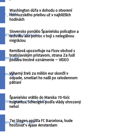
Washington dúfa v dohodu o otvorení
Hormuzského prielivu už v najbližších
hodinách
Slovensko ponúklo Španielsku policajtov a
techniku ako pomoc v boji s nelegálnou
migráciou
Remišová upozorňuje na Ficov obchod s
bratislavským prístavom, strana Za ľudí
podáva trestné oznámenie – VIDEO
Výherný žreb za milión eur skončil v
odpade, smetiari ho našli po celodennom
pátraní
Španielsko vrátilo do Maroka 70-tisíc
migrantov, Schengen podľa vlády ohrozený
nebol
Ter Stegen opúšťa FC Barcelona, bude
hosťovať v Ajaxe Amsterdam