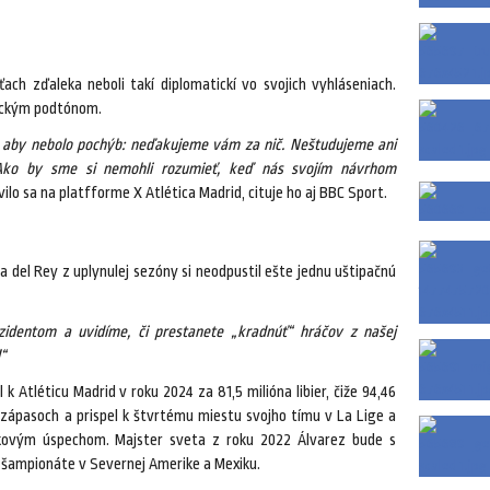
ťach zďaleka neboli takí diplomatickí vo svojich vyhláseniach.
nickým podtónom.
e aby nebolo pochýb: neďakujeme vám za nič. Neštudujeme ani
 Ako by sme si nemohli rozumieť, keď nás svojím návrhom
ilo sa na platfforme X Atlética Madrid, cituje ho aj BBC Sport.
pa del Rey z uplynulej sezóny si neodpustil ešte jednu uštipačnú
identom a uvidíme, či prestanete „kradnúť“ hráčov z našej
“
 k Atléticu Madrid v roku 2024 za 81,5 milióna libier, čiže 94,46
49 zápasoch a prispel k štvrtému miestu svojho tímu v La Lige a
ovým úspechom. Majster sveta z roku 2022 Álvarez bude s
 šampionáte v Severnej Amerike a Mexiku.