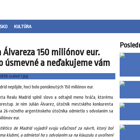
SKO
KULTÚRA
Posled
 Álvareza 150 miliónov eur.
 to úsmevné a neďakujeme vám
adrid nepôjde, hoci bolo ponúknutých 150 miliónov eur.
ta Realu Madrid splnil slovo a odtajnil meno hráča, ktorému
restup. Je ním Julián Álvarez, útočník mestského konkurenta
 na 26-ročného argentínskeho útočníka odmietlo s odvolaním sa
liónov eur.
ético de Madrid vyjadril svoju vďačnosť za návrh, ktorý bol
a klubmi, a odmietol ho s odvolaním sa na klauzulu o uvoľnení