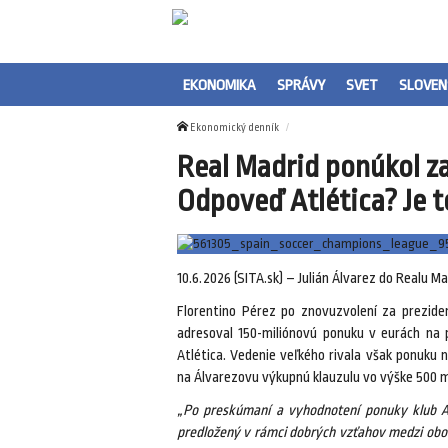
EKONOMIKA
SPRÁVY
SVET
SLOVEN
Ekonomický denník
Real Madrid ponúkol za
Odpoveď Atlética? Je
10.6.2026 (SITA.sk) – Julián Álvarez do Realu M
Florentino Pérez po znovuzvolení za preziden
adresoval 150-miliónovú ponuku v eurách na p
Atlética. Vedenie veľkého rivala však ponuku
na Álvarezovu výkupnú klauzulu vo výške 500 mi
„Po preskúmaní a vyhodnotení ponuky klub Atl
predložený v rámci dobrých vzťahov medzi obom