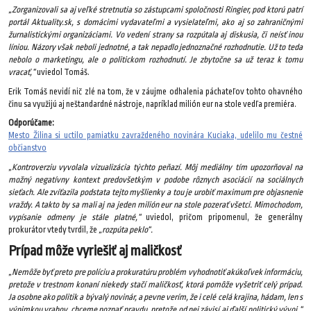
„Zorganizovali sa aj veľké stretnutia so zástupcami spoločnosti Ringier, pod ktorú patrí
portál Aktuality.sk, s domácimi vydavateľmi a vysielateľmi, ako aj so zahraničnými
žurnalistickými organizáciami. Vo vedení strany sa rozpútala aj diskusia, či neísť inou
líniou. Názory však neboli jednotné, a tak nepadlo jednoznačné rozhodnutie. Už to teda
nebolo o marketingu, ale o politickom rozhodnutí. Je zbytočne sa už teraz k tomu
vracať,“
uviedol Tomáš.
Erik Tomáš nevidí nič zlé na tom, že v záujme odhalenia páchateľov tohto ohavného
činu sa využijú aj neštandardné nástroje, napríklad milión eur na stole vedľa premiéra.
Odporúčame:
Mesto Žilina si uctilo pamiatku zavraždeného novinára Kuciaka, udelilo mu čestné
občianstvo
„Kontroverziu vyvolala vizualizácia týchto peňazí. Môj mediálny tím upozorňoval na
možný negatívny kontext predovšetkým v podobe rôznych asociácií na sociálnych
sieťach. Ale zvíťazila podstata tejto myšlienky a tou je urobiť maximum pre objasnenie
vraždy. A takto by sa mali aj na jeden milión eur na stole pozerať všetci. Mimochodom,
vypísanie odmeny je stále platné,“
uviedol, pričom pripomenul, že generálny
prokurátor vtedy tvrdil, že
„rozpúta peklo“.
Prípad môže vyriešiť aj maličkosť
„Nemôže byť preto pre políciu a prokuratúru problém vyhodnotiť akúkoľvek informáciu,
pretože v trestnom konaní niekedy stačí maličkosť, ktorá pomôže vyšetriť celý prípad.
Ja osobne ako politik a bývalý novinár, a pevne verím, že i celé celá krajina, hádam, len s
výnimkou vrahov, chceme poznať pravdu, pretože od nej závisí aj ďalší politický vývoj,“