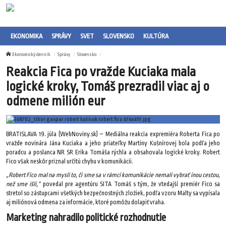
EKONOMIKA
SPRÁVY
SVET
SLOVENSKO
KULTÚRA
Ekonomický denník
Správy
Slovensko
Reakcia Fica po vražde Kuciaka mala
logické kroky, Tomáš prezradil viac aj o
odmene milión eur
BRATISLAVA 19. júla (WebNoviny.sk) – Mediálna reakcia expremiéra Roberta Fica po
vražde novinára Jána Kuciaka a jeho priateľky Martiny Kušnírovej bola podľa jeho
poradcu a poslanca NR SR Erika Tomáša rýchla a obsahovala logické kroky. Robert
Fico však neskôr priznal určitú chybu v komunikácii.
„Robert Fico mal na mysli to, či sme sa v rámci komunikácie nemali vybrať inou cestou,
než sme išli,“
povedal pre agentúru SITA Tomáš s tým, že vtedajší premiér Fico sa
stretol so zástupcami všetkých bezpečnostných zložiek, podľa vzoru Malty sa vypísala
aj miliónová odmena za informácie, ktoré pomôžu dolapiť vraha.
Marketing nahradilo politické rozhodnutie