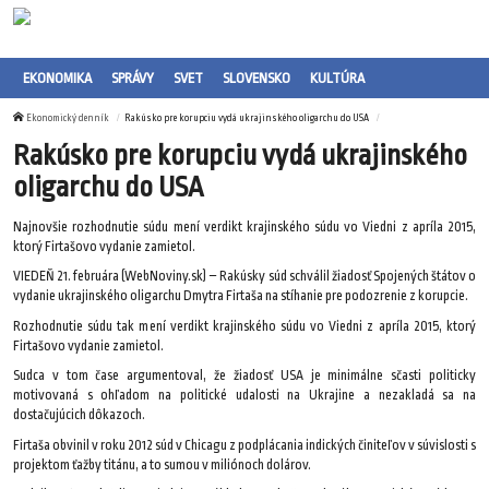
EKONOMIKA
SPRÁVY
SVET
SLOVENSKO
KULTÚRA
Ekonomický denník
Rakúsko pre korupciu vydá ukrajinského oligarchu do USA
Rakúsko pre korupciu vydá ukrajinského
oligarchu do USA
Najnovšie rozhodnutie súdu mení verdikt krajinského súdu vo Viedni z apríla 2015,
ktorý Firtašovo vydanie zamietol.
VIEDEŇ 21. februára (WebNoviny.sk) – Rakúsky súd schválil žiadosť Spojených štátov o
vydanie ukrajinského oligarchu Dmytra Firtaša na stíhanie pre podozrenie z korupcie.
Rozhodnutie súdu tak mení verdikt krajinského súdu vo Viedni z apríla 2015, ktorý
Firtašovo vydanie zamietol.
Sudca v tom čase argumentoval, že žiadosť USA je minimálne sčasti politicky
motivovaná s ohľadom na politické udalosti na Ukrajine a nezakladá sa na
dostačujúcich dôkazoch.
Firtaša obvinil v roku 2012 súd v Chicagu z podplácania indických činiteľov v súvislosti s
projektom ťažby titánu, a to sumou v miliónoch dolárov.