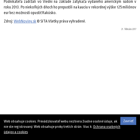
Podnikateľa zadržali vo Viedni na základe zatykača vydaného americkým súdom v
roku 2013. Po niekoľkých dňoch ho prepustili na kauciu v rekordnej výške 125 miliónov
eur bez možnosti opustiť Rakúsko.
Zdroj:
WebNoviny.sk
© SITA Všetky práva vyhradené.
21. februára 2017
Zavrieť
Web obsahuje cookies. Prevádzkovateľ webu nezbiera žiadne osobné údaje, ak
nie ste registrovaný. Web obsahuje prvky tretích strán. Viac k:
Ochrana osobných
údajov a cookies