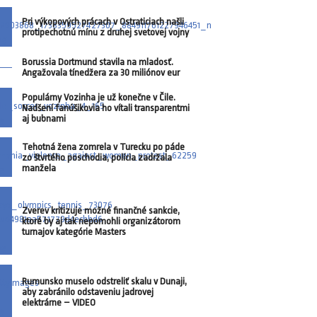
Pri výkopových prácach v Ostraticiach našli
protipechotnú mínu z druhej svetovej vojny
Borussia Dortmund stavila na mladosť.
Angažovala tínedžera za 30 miliónov eur
Populárny Vozinha je už konečne v Čile.
Nadšení fanúšikovia ho vítali transparentmi
aj bubnami
Tehotná žena zomrela v Turecku po páde
zo štvrtého poschodia, polícia zadržala
manžela
Zverev kritizuje možné finančné sankcie,
ktoré by aj tak nepomohli organizátorom
turnajov kategórie Masters
Rumunsko muselo odstreliť skalu v Dunaji,
aby zabránilo odstaveniu jadrovej
elektrárne – VIDEO