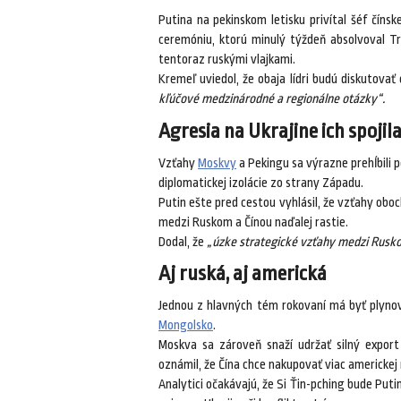
Putina na pekinskom letisku privítal šéf čínsk
ceremóniu, ktorú minulý týždeň absolvoval 
tentoraz ruskými vlajkami.
Kremeľ uviedol, že obaja lídri budú diskutovať 
kľúčové medzinárodné a regionálne otázky“.
Agresia na Ukrajine ich spojil
Vzťahy
Moskvy
a Pekingu sa výrazne prehĺbili p
diplomatickej izolácie zo strany Západu.
Putin ešte pred cestou vyhlásil, že vzťahy oboch
medzi Ruskom a Čínou naďalej rastie.
Dodal, že
„úzke strategické vzťahy medzi Ruskom
Aj ruská, aj americká
Jednou z hlavných tém rokovaní má byť plyn
Mongolsko
.
Moskva sa zároveň snaží udržať silný expor
oznámil, že Čína chce nakupovať viac americkej 
Analytici očakávajú, že Si Ťin-pching bude Pu