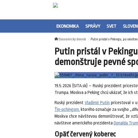
EKONOMIKA
SPRÁVY
SVET
SLOVEN
Ekonomický denník
Putin pristál v Pekingu, po návšt
Putin pristál v Peking
demonštruje pevné spo
19.5.2026 (SITA.sk) – Ruský prezident pricest
Trumpa. Moskva a Peking chcú ukázať, že ich s
Ruský prezident
Vladimir Putin
pricestoval v 
Ťin-pchingom
, ktorého označuje za svojho
„dlh
Moskva chce návštevou demonštrovať, že vz
návšteve amerického prezidenta
Donalda Tru
Opäť červený koberec