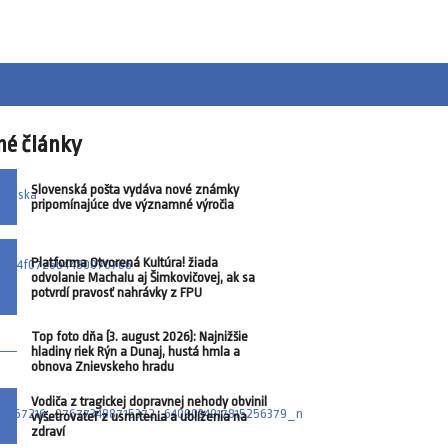
né články
Slovenská pošta vydáva nové známky
pripomínajúce dve významné výročia
Platforma Otvorená Kultúra! žiada
odvolanie Machalu aj Šimkovičovej, ak sa
potvrdí pravosť nahrávky z FPU
Top foto dňa (3. august 2026): Najnižšie
hladiny riek Rýn a Dunaj, hustá hmla a
obnova Znievskeho hradu
Vodiča z tragickej dopravnej nehody obvinil
vyšetrovateľ z usmrtenia a ublíženia na
zdraví