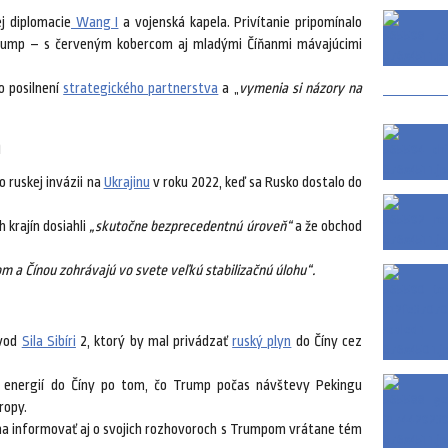
ej diplomacie
Wang I
a vojenská kapela. Privítanie pripomínalo
Trump – s červeným kobercom aj mladými Číňanmi mávajúcimi
o posilnení
strategického partnerstva
a „
vymenia si názory na
a
o ruskej invázii na
Ukrajinu
v roku 2022, keď sa Rusko dostalo do
 krajín dosiahli
„skutočne bezprecedentnú úroveň“
a že obchod
 a Čínou zohrávajú vo svete veľkú stabilizačnú úlohu“.
ovod
Sila Sibíri
2, ktorý by mal privádzať
ruský plyn
do Číny cez
t energií do Číny po tom, čo Trump počas návštevy Pekingu
ropy.
tina informovať aj o svojich rozhovoroch s Trumpom vrátane tém