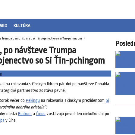
SKO
KULTÚRA
eve Trumpa demonštruje pevné spojenectvo so Si Ťin-pchingom
Posled
u, po návšteve Trumpa
jenectvo so Si Ťin-pchingom
oval na rokovania s čínskym lídrom pár dní po návšteve Donalda
trategické partnerstvo zostáva pevné.
utorok večer do
Pekingu
na rokovania s čínskym prezidentom
Si
oročného dobrého priateľa“
.
ťahy medzi
Ruskom
a
Čínou
zostávajú pevné len niekoľko dní po
mpa
v Číne.