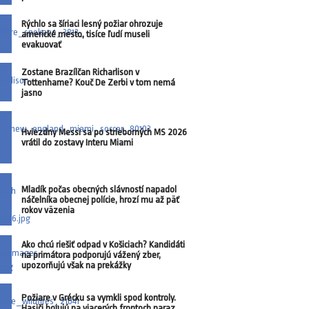
Rýchlo sa šíriaci lesný požiar ohrozuje
americké mesto, tisíce ľudí museli
evakuovať
Zostane Brazílčan Richarlison v
Tottenhame? Kouč De Zerbi v tom nemá
jasno
Hviezdny Messi sa po strieborných MS 2026
vrátil do zostavy Interu Miami
Mladík počas obecných slávností napadol
náčelníka obecnej polície, hrozí mu až päť
rokov väzenia
Ako chcú riešiť odpad v Košiciach? Kandidáti
na primátora podporujú vážený zber,
upozorňujú však na prekážky
Požiare v Grécku sa vymkli spod kontroly.
Hasiči bojujú na viacerých frontoch naraz