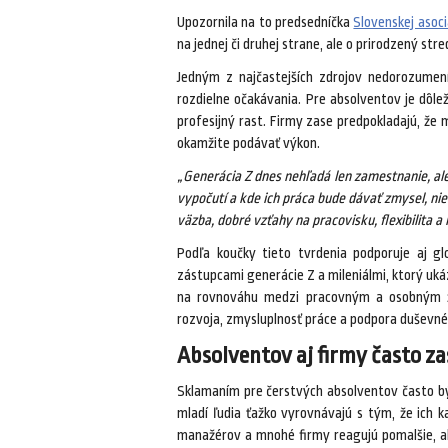
Upozornila na to predsedníčka
Slovenskej asoci
na jednej či druhej strane, ale o prirodzený str
Jedným z najčastejších zdrojov nedorozume
rozdielne očakávania. Pre absolventov je dôle
profesijný rast. Firmy zase predpokladajú, že
okamžite podávať výkon.
„Generácia Z dnes nehľadá len zamestnanie, ale
vypočutí a kde ich práca bude dávať zmysel, nie 
väzba, dobré vzťahy na pracovisku, flexibilita a
Podľa koučky tieto tvrdenia podporuje aj g
zástupcami generácie Z a mileniálmi, ktorý uká
na rovnováhu medzi pracovným a osobným ži
rozvoja, zmysluplnosť práce a podpora duševné
Absolventov aj firmy často za
Sklamaním pre čerstvých absolventov často bý
mladí ľudia ťažko vyrovnávajú s tým, že ich 
manažérov a mnohé firmy reagujú pomalšie, ako