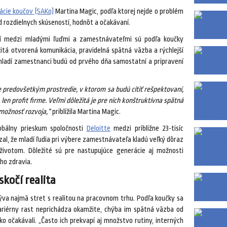
ácie koučov (SAKo)
Martina Magic, podľa ktorej nejde o problém
ed rozdielnych skúseností, hodnôt a očakávaní.
ní medzi mladými ľuďmi a zamestnávateľmi sú podľa koučky
žitá otvorená komunikácia, pravidelná spätná väzba a rýchlejší
 mladí zamestnanci budú od prvého dňa samostatní a pripravení
 predovšetkým prostredie, v ktorom sa budú cítiť rešpektovaní,
len profit firme. Veľmi dôležitá je pre nich konštruktívna spätná
 možnosť rozvoja,“
priblížila Martina Magic.
lobálny prieskum spoločnosti
Deloitte
medzi približne 23-tisíc
zal, že mladí ľudia pri výbere zamestnávateľa kladú veľký dôraz
votom. Dôležité sú pre nastupujúce generácie aj možnosti
ho zdravia.
skočí realita
va najmä stret s realitou na pracovnom trhu. Podľa koučky sa
kariérny rast neprichádza okamžite, chýba im spätná väzba od
 očakávali. „Často ich prekvapí aj množstvo rutiny, interných