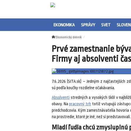
EKONOMIKA
SPRÁVY
SVET
SLOVEN
Ekonomický denník
Prvé zamestnanie býva
Firmy aj absolventi čas
7.6.2026 (SITA.sk) – Jedným z najčastejších
sú podľa koučky rozdielne očakávania.
Absolventi
stredných a vysokých škôl v najbliž
obavy. Na
pracovný trh
totiž vstupujú zástup
predchodcovia. Kým zamestnávatelia hovoria o
na prostredie, ktoré je iné, než si predstavovali.
Mladí ľudia chcú zmysluplnú 