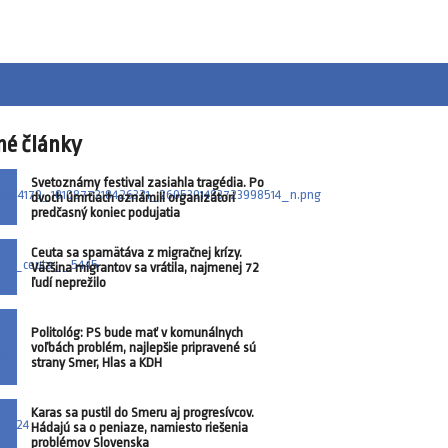
né články
Svetoznámy festival zasiahla tragédia. Po
dvoch úmrtiach oznámili organizátori
predčasný koniec podujatia
Ceuta sa spamätáva z migračnej krízy.
Väčšina migrantov sa vrátila, najmenej 72
ľudí neprežilo
Politológ: PS bude mať v komunálnych
voľbách problém, najlepšie pripravené sú
strany Smer, Hlas a KDH
Karas sa pustil do Smeru aj progresívcov.
Hádajú sa o peniaze, namiesto riešenia
problémov Slovenska