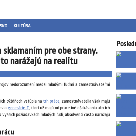
SKO
KULTÚRA
Posled
 sklamaním pre obe strany.
to narážajú na realitu
 zdrojov nedorozumení medzi mladými ľuďmi a zamestnávateľmi
ších týždňoch vstúpia na
trh práce
, zamestnávatelia však majú
covia
generácie Z
, ktorí už majú od práce iné očakávania ako ich
 vyšších požiadavkách mladých ľudí, absolventi často narážajú
prácu