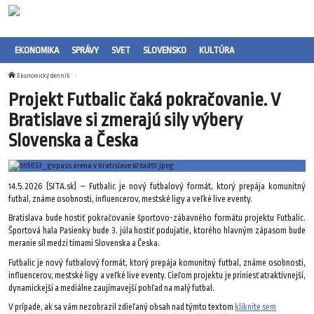
EKONOMIKA
SPRÁVY
SVET
SLOVENSKO
KULTÚRA
Ekonomický denník
Projekt Futbalic čaká pokračovanie. V
Bratislave si zmerajú sily výbery
Slovenska a Česka
14.5.2026 (SITA.sk) – Futbalic je nový futbalový formát, ktorý prepája komunitný
futbal, známe osobnosti, influencerov, mestské ligy a veľké live eventy.
Bratislava bude hostiť pokračovanie športovo-zábavného formátu projektu Futbalic.
Športová hala Pasienky bude 3. júla hostiť podujatie, ktorého hlavným zápasom bude
meranie síl medzi tímami Slovenska a Česka.
Futbalic je nový futbalový formát, ktorý prepája komunitný futbal, známe osobnosti,
influencerov, mestské ligy a veľké live eventy. Cieľom projektu je priniesť atraktívnejší,
dynamickejší a mediálne zaujímavejší pohľad na malý futbal.
V prípade, ak sa vám nezobrazil zdieľaný obsah nad týmto textom
kliknite sem