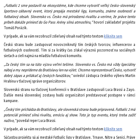
„Futbalic 2 sme postavili na ekosystéme, kde chceme vytvoriť veľký česko-slovenský
športovo-zábavný event, ktorý prepája mestské ligy, komunitu, známe osobnosti a
futbalový obsah. Slovensko vs. Česko má prirodzenú rivalitu a veríme, že práve tento
príbeh dokáže priniesť do Go Pass Arény silnú atmosféru,“
hovorí zakladateľ projektu
Tomáš Porázik.
V prípade, ak sa vám nezobrazil zdieľaný obsah nad týmto textom
kliknite sem
Českú stranu bude zastupovať novovzniknutý tím českých tvorcov, influencerov a
futbalových osobností. Tím si za krátky čas získal výraznú pozornosť na sociálnych
sieťach a cieli najmä na mladšiu futbalovú komunitu.
„Za český tím sa na túto výzvu veľmi tešíme. Slovensko vs. Česko má vždy špeciálny
náboj a my neprídeme do Bratislavy len na výlet. Chceme reprezentovať Česko, vytvoriť
dobrý zápas a prilákať aj českých fanúšikov,“
uviedol zástupca českého výberu Martin
Hrabina v tlačovej správe organizátorov.
Slovenskú stranu na tlačovej konferencii v Bratislave zastupovali Luca Brassi a Zayo.
Ďalšie mená slovenskej zostavy budú organizátori predstavovať postupne v rámci
kampane.
„Český tím prichádza do Bratislavy, ale slovenská strana bude pripravená. Futbalic 2 má
potenciál priniesť silnú rivalitu, emóciu aj show. Toto je typ eventu, ktorý treba zažiť
naživo,“
povedal reper Luca Brassi.
V prípade, ak sa vám nezobrazil zdieľaný obsah nad týmto textom
kliknite sem
Súčasťou projektu sú aj mestské Futbalic ligy v Bratislave, Trnave, Nitre a Senici. Práve