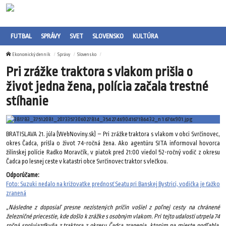
FUTBAL
SPRÁVY
SVET
SLOVENSKO
KULTÚRA
Ekonomický denník
Správy
Slovensko
Pri zrážke traktora s vlakom prišla o
život jedna žena, polícia začala trestné
stíhanie
BRATISLAVA 21. júla (WebNoviny.sk) – Pri zrážke traktora s vlakom v obci Svrčinovec,
okres Čadca, prišla o život 74-ročná žena. Ako agentúru SITA informoval hovorca
žilinskej polície Radko Moravčík, v piatok pred 21:00 viedol 52-ročný vodič z okresu
Čadca po lesnej ceste v katastri obce Svrčinovec traktor s vlečkou.
Odporúčame:
Foto: Suzuki nedalo na križovatke prednosť Seatu pri Banskej Bystrici, vodička je ťažko
zranená
„Následne z doposiaľ presne nezistených príčin vošiel z poľnej cesty na chránené
železničné priecestie, kde došlo k zrážke s osobným vlakom. Pri tejto udalosti utrpela 74
ročná spolujazdkyňa z traktora z okresu Čadca zranenia, ktorým na mieste podľahla.