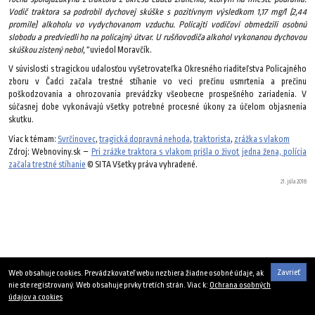
Vodič traktora sa podrobil dychovej skúške s pozitívnym výsledkom 1,17 mg/l (2,44
promile) alkoholu vo vydychovanom vzduchu. Policajti vodičovi obmedzili osobnú
slobodu a predviedli ho na policajný útvar. U rušňovodiča alkohol vykonanou dychovou
skúškou zistený nebol,“
uviedol Moravčík.
V súvislosti s tragickou udalosťou vyšetrovateľka Okresného riaditeľstva Policajného
zboru v Čadci začala trestné stíhanie vo veci prečinu usmrtenia a prečinu
poškodzovania a ohrozovania prevádzky všeobecne prospešného zariadenia. V
súčasnej dobe vykonávajú všetky potrebné procesné úkony za účelom objasnenia
skutku.
Viac k témam:
Svrčinovec
,
tragická dopravná nehoda
,
traktorista
,
zrážka s vlakom
Zdroj: Webnoviny.sk –
Pri zrážke traktora s vlakom prišla o život jedna žena, polícia
začala trestné stíhanie
© SITA Všetky práva vyhradené.
21. júla 2018
Zavrieť
Web obsahuje cookies. Prevádzkovateľ webu nezbiera žiadne osobné údaje, ak
nie ste registrovaný. Web obsahuje prvky tretích strán. Viac k:
Ochrana osobných
údajov a cookies