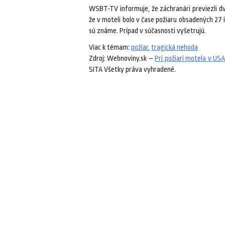
WSBT-TV informuje, že záchranári previezli dvo
že v moteli bolo v čase požiaru obsadených 27 iz
sú známe. Prípad v súčasnosti vyšetrujú.
Viac k témam:
požiar
,
tragická nehoda
Zdroj: Webnoviny.sk –
Pri požiari motela v USA
SITA Všetky práva vyhradené.