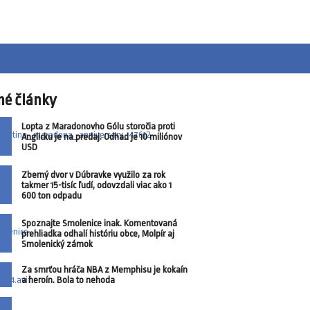
né články
Lopta z Maradonovho Gólu storočia proti
Anglicku je na predaj. Odhad je 10 miliónov
USD
Zberný dvor v Dúbravke využilo za rok
takmer 15-tisíc ľudí, odovzdali viac ako 1
600 ton odpadu
Spoznajte Smolenice inak. Komentovaná
prehliadka odhalí históriu obce, Molpír aj
Smolenický zámok
Za smrťou hráča NBA z Memphisu je kokaín
a heroín. Bola to nehoda