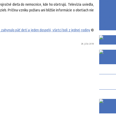
jročné dieťa do nemocnice, kde ho ošetrujú. Televízia uviedla,
ieb. Príčina vzniku požiaru ani bližšie informácie o obetiach nie
 zahynulo päť detí a jeden dospelý, všetci boli z jednej rodiny
©
28. júla 2018