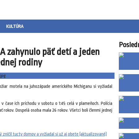
KULTÚRA
Posled
SA zahynulo päť detí a jeden
jednej rodiny
žiar motela na juhozápade amerického Michiganu si vyžiadal
 v čase ich príchodu v sobotu o 1:45 celá v plameňoch. Polícia
ať rokov. Dospelá osoba mala 26 rokov. Všetci boli členmi jednej
ý zničil tucty domov a vyžiadal si už aj obete (aktualizované)