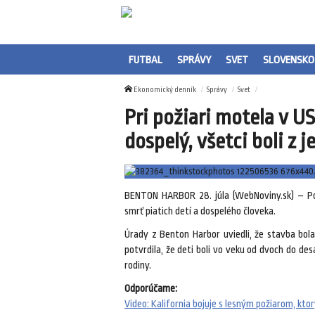
FUTBAL
SPRÁVY
SVET
SLOVENSKO
Ekonomický denník
Správy
Svet
Pri požiari motela v U
dospelý, všetci boli z 
BENTON HARBOR 28. júla (WebNoviny.sk) – Po
smrť piatich detí a dospelého človeka.
Úrady z Benton Harbor uviedli, že stavba bola
potvrdila, že deti boli vo veku od dvoch do des
rodiny.
Odporúčame:
Video: Kalifornia bojuje s lesným požiarom, ktor