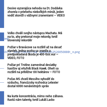
Desivo vyzerajúca nehoda na D1. Dodávka
zhorela v priebehu niekoľkých minút, jeden
vodič skončil s vážnymi zraneniami – VIDEO
Volko chváli svojho nástupcu Machatu. Má
na to, aby prekonal moje rekordy, tvrdí
slovenský rekordér
Požiar v Braväcove sa rozšíril až na desať
stavieb, jedna osoba sa zranila a
predpokladaná škoda je 400-tisíc eur –
VIDEO, FOTO
Požiar pri Trstíne zamestnal desiatky
hasičov aj vrtuľník Black Hawk. Oheň sa
rozšíril na približne 130 hektárov – FOTO
Počas MS chceli Messiho vyhodiť do
vzduchu, francúzsky rozhodca Letexier
dostal 6000 nenávistných správ
Na kurte koncentrácia, mimo neho zábava.
Rastú nám talenty, tvrdí Lukáš Lacko