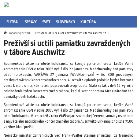
FUTBAL
SPRÁVY
SVET
SLOVENSKO
KULTÚRA
Ekonomický denník
Preživší si uctili pamiatku zavraždených v tábore Auschwitz
Preživší si uctili pamiatku zavraždených
v tábore Auschwitz
Spomienkové akcie na obete holokaustu sa konajú po celom svete, keďže Valné
zhromaždenie OSN v roku 2005 vyhlásilo 27. január za Medzinárodný deň pamiatky
obetí holokaustu. VARŠAVA 27. januára (WebNoviny.sk) – Asi 300 posledných
preživších väzňov koncentračného tábora Auschwitz v piatok položilo kytice kvetov a
vence k múru smrti, kde nacisti popravovali svoje obete. Stalo sa tak v deň 72. výročia
oslobodenia tohto koncentračného tábora, keď si svet pripomína Medzinárodný deň
pamiatky obetí holokaustu.
Spomienkové akcie na obete holokaustu sa konajú po celom svete, keďže Valné
zhromaždenie OSN v roku 2005 vyhlásilo 27. január za Medzinárodný deň pamiatky
obetí holokaustu. V tento deň v roku 1945 vojaci sovietskej Červenej armády oslobodili
z najväčšieho nacistického koncentračného tábora Auschwitz-Birkenau približne 7500
väzňov, ktorí prežili.
Nemecký minister zahraničných vecí Frank-Walter Steinmeier priznal, že Nemecko