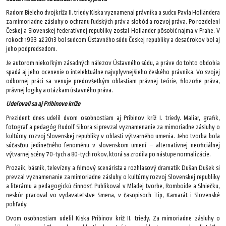
Radom Bieleho dvojkríža II. triedy Kiska vyznamenal právnika a sudcu Pavla Holländera
za mimoriadne zásluhy o ochranu ľudských práv a slobôd a rozvoj práva. Po rozdelení
Českej a Slovenskej federatívnej republiky zostal Holländer pôsobiť najmä v Prahe. V
rokoch 1993 až 2013 bol sudcom Ústavného súdu Českej republiky a desať rokov bol aj
jeho podpredsedom.
Je autorom niekoľkým zásadných nálezov Ústavného súdu, a práve do tohto obdobia
spadá aj jeho ocenenie o intelektuálne najvplyvnejšieho českého právnika. Vo svojej
odbornej práci sa venuje predovšetkým oblastiam právnej teórie, filozofie práva,
právnej logiky a otázkam ústavného práva.
Udeľovali sa aj Pribinove kríže
Prezident dnes udelil dvom osobnostiam aj Pribinov kríž I. triedy. Maliar, grafik,
fotograf a pedagóg Rudolf Sikora si prevzal vyznamenanie za mimoriadne zásluhy o
kultúrny rozvoj Slovenskej republiky v oblasti výtvarného umenia. Jeho tvorba bola
súčasťou jedinečného fenoménu v slovenskom umení – alternatívnej neoficiálnej
výtvarnej scény 70-tych a 80-tych rokov, ktorá sa zrodila po nástupe normalizácie.
Prozaik, básnik, televízny a filmový scenárista a rozhlasový dramatik Dušan Dušek si
prevzal vyznamenanie za mimoriadne zásluhy o kultúrny rozvoj Slovenskej republiky
a literárnu a pedagogickú činnosť. Publikoval v Mladej tvorbe, Romboide a Slniečku,
neskôr pracoval vo vydavateľstve Smena, v časopisoch Tip, Kamarát i Slovenské
pohľady.
Dvom osobnostiam udelil Kiska Pribinov kríž II. triedy. Za mimoriadne zásluhy o