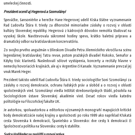
umeleckej činnosti.
Prezident ocenil aj Hegerovú a Szomolányi
Speváčke, šansoniérke a herečke Hane Hegerovej udelil Kiska štátne vyznamenanie
Rad Ľudovíta Štúra II. triedy za dlhoročné mimoriadne zásluhy o rozvoj v oblasti
kultúry Slovenskej republiky. Hegerová z kádrových dôvodov nemohla študovať na
vysokej škole. Navštevovala súkromné hodiny spevu, krátko baletnú prípravu a
dramatický odbor na bratislavskom konzervatóriu.
Zo svojho prvého angažmán v žilinskom Divadle Petra Jilemnického vkročila na scénu
legendárnej bratislavskej Tatra revue, potom pražských divadiel Rokoko, Semafor a
Kdyby tisíc klarinetů. Nasledovali sólové vystúpenia, koncerty a recitály hlavne v
nemecky hovoriacich krajinách, ale aj v Argentíne či Kanade. Vyznamenanie prevzal jej
vnuk Marek Heger.
Prezident takisto udelil Rad Ľudovíta Štúra II. triedy sociologičke Soni Szomolányi za
zásluhy o rozvoj demokracie, ochranu ľudských práv a slobôd a o rozvoj v oblasti
spoločenských vied. Szomolányi viedla Inštitút stredoeurópskych štúdií, pôsobila na
Sociologickom ústave Slovenskej akadémie vied. Desať rokov viedla katedru
politológie na Filozofickej fakulte UK.
Je autorkou, spoluautorkou a editorkou významných monografií mapujúcich kritické
body demokratizácie našej krajiny a spoločnosti po roku 1989 ako napríklad Kľukatá
cesta Slovenska k demokracii, Španielsko a Slovensko: dve cesty k demokracii či
Spoločnosť a politika na Slovensku: cesty k stabilite.
Sudca Holländer sa zaslúžil o rozvoj práva