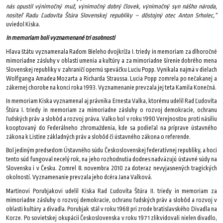
nás opustil výnimočný muž, výnimočný dobrý človek, výnimočný syn nášho národa,
nositeľ Radu Ľudovíta Štúra Slovenskej republiky – dôstojný otec Anton Srholec,“
uviedol Kiska.
In memoriam boli vyznamenané tri osobnosti
Hlava štátu vyznamenala Radom Bieleho dvojkríža I. triedy in memoriam za dlhoročné
mimoriadne zásluhy v oblasti umenia a kultúry a za mimoriadne šírenie dobrého mena
Slovenskej republiky v zahraničí opernú speváčku Luciu Popp. Vynikala najmä v dielach
Wolfganga Amadea Mozarta a Richarda Straussa. Lucia Popp zomrela po nečakanej a
zákernej chorobe na konci roka 1993. Vyznamenanie prevzala jej teta Kamila Konečná.
In memoriam Kiska vyznamenal aj právnika Ernesta Valka, ktorému udelil Rad Ľudovíta
Štúra I. triedy in memoriam za mimoriadne zásluhy o rozvoj demokracie, ochranu
ľudských práv a slobôd a rozvoj práva. Valko bol v roku 1990 Verejnosťou proti násiliu
kooptovaný do Federálneho zhromaždenia, kde sa podieľal na príprave ústavného
zákona k Listine základných práv a slobôd či ústavného zákona o referende.
Bol jediným predsedom Ústavného súdu Československej federatívnej republiky, a hoci
tento súd fungoval necelý rok, na jeho rozhodnutia dodnes nadväzujú ústavné súdy na
Slovensku i v Česku. Zomrel 8. novembra 2010 za doteraz nevyjasnených tragických
okolností. Vyznamenanie prevzala jeho dcéra Jana Valková.
Martinovi Porubjakovi udelil Kiska Rad Ľudovíta Štúra II. triedy in memoriam za
mimoriadne zásluhy o rozvoj demokracie, ochranu ľudských práv a slobôd a rozvoj v
oblasti kultúry a divadla. Porubjak stál v roku 1968 pri zrode bratislavského Divadla na
Korze. Po sovietskej okupácii Československa v roku 1971 zlikvidovali nielen divadlo,