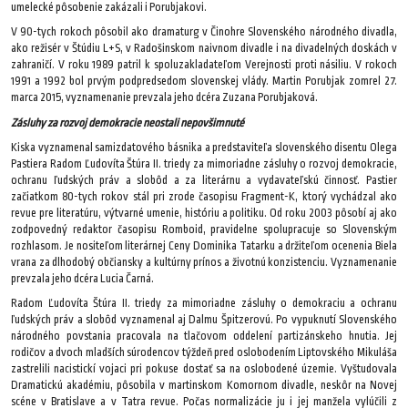
umelecké pôsobenie zakázali i Porubjakovi.
V 90-tych rokoch pôsobil ako dramaturg v Činohre Slovenského národného divadla,
ako režisér v Štúdiu L+S, v Radošinskom naivnom divadle i na divadelných doskách v
zahraničí. V roku 1989 patril k spoluzakladateľom Verejnosti proti násiliu. V rokoch
1991 a 1992 bol prvým podpredsedom slovenskej vlády. Martin Porubjak zomrel 27.
marca 2015, vyznamenanie prevzala jeho dcéra Zuzana Porubjaková.
Zásluhy za rozvoj demokracie neostali nepovšimnuté
Kiska vyznamenal samizdatového básnika a predstaviteľa slovenského disentu Olega
Pastiera Radom Ľudovíta Štúra II. triedy za mimoriadne zásluhy o rozvoj demokracie,
ochranu ľudských práv a slobôd a za literárnu a vydavateľskú činnosť. Pastier
začiatkom 80-tych rokov stál pri zrode časopisu Fragment-K, ktorý vychádzal ako
revue pre literatúru, výtvarné umenie, históriu a politiku. Od roku 2003 pôsobí aj ako
zodpovedný redaktor časopisu Romboid, pravidelne spolupracuje so Slovenským
rozhlasom. Je nositeľom literárnej Ceny Dominika Tatarku a držiteľom ocenenia Biela
vrana za dlhodobý občiansky a kultúrny prínos a životnú konzistenciu. Vyznamenanie
prevzala jeho dcéra Lucia Čarná.
Radom Ľudovíta Štúra II. triedy za mimoriadne zásluhy o demokraciu a ochranu
ľudských práv a slobôd vyznamenal aj Dalmu Špitzerovú. Po vypuknutí Slovenského
národného povstania pracovala na tlačovom oddelení partizánskeho hnutia. Jej
rodičov a dvoch mladších súrodencov týždeň pred oslobodením Liptovského Mikuláša
zastrelili nacistickí vojaci pri pokuse dostať sa na oslobodené územie. Vyštudovala
Dramatickú akadémiu, pôsobila v martinskom Komornom divadle, neskôr na Novej
scéne v Bratislave a v Tatra revue. Počas normalizácie ju i jej manžela vylúčili z