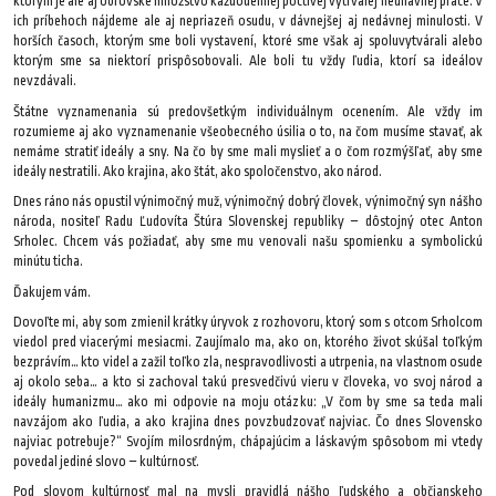
ktorým je ale aj obrovské množstvo každodennej poctivej vytrvalej neúnavnej práce. V
ich príbehoch nájdeme ale aj nepriazeň osudu, v dávnejšej aj nedávnej minulosti. V
horších časoch, ktorým sme boli vystavení, ktoré sme však aj spoluvytvárali alebo
ktorým sme sa niektorí prispôsobovali. Ale boli tu vždy ľudia, ktorí sa ideálov
nevzdávali.
Štátne vyznamenania sú predovšetkým individuálnym ocenením. Ale vždy im
rozumieme aj ako vyznamenanie všeobecného úsilia o to, na čom musíme stavať, ak
nemáme stratiť ideály a sny. Na čo by sme mali myslieť a o čom rozmýšľať, aby sme
ideály nestratili. Ako krajina, ako štát, ako spoločenstvo, ako národ.
Dnes ráno nás opustil výnimočný muž, výnimočný dobrý človek, výnimočný syn nášho
národa, nositeľ Radu Ľudovíta Štúra Slovenskej republiky – dôstojný otec Anton
Srholec. Chcem vás požiadať, aby sme mu venovali našu spomienku a symbolickú
minútu ticha.
Ďakujem vám.
Dovoľte mi, aby som zmienil krátky úryvok z rozhovoru, ktorý som s otcom Srholcom
viedol pred viacerými mesiacmi. Zaujímalo ma, ako on, ktorého život skúšal toľkým
bezprávím… kto videl a zažil toľko zla, nespravodlivosti a utrpenia, na vlastnom osude
aj okolo seba… a kto si zachoval takú presvedčivú vieru v človeka, vo svoj národ a
ideály humanizmu… ako mi odpovie na moju otázku: „V čom by sme sa teda mali
navzájom ako ľudia, a ako krajina dnes povzbudzovať najviac. Čo dnes Slovensko
najviac potrebuje?“ Svojím milosrdným, chápajúcim a láskavým spôsobom mi vtedy
povedal jediné slovo – kultúrnosť.
Pod slovom kultúrnosť mal na mysli pravidlá nášho ľudského a občianskeho