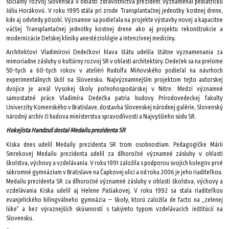
sociálny rozvoj Slovenska v oblasti zdravotníctva prezident vyznamenal pediatričku
Júliu Horákovú. V roku 1995 stála pri zrode Transplantačnej jednotky kostnej drene,
kde aj odvtedy pôsobí. Významne sa podieľala na projekte výstavby novej a kapacitne
väčšej Transplantačnej jednotky kostnej drene ako aj projektu rekonštrukcie a
modernizácie Detskej kliniky anestéziológie a intenzívnej medicíny.
Architektovi Vladimírovi Dedečkovi hlava štátu udelila štátne vyznamenania za
mimoriadne zásluhy o kultúrny rozvoj SR v oblasti architektúry. Dedeček sa na prelome
50-tych a 60-tych rokov v ateliéri Rudolfa Miňovského podieľal na návrhoch
experimentálnych škôl na Slovensku. Najvýznamnejším projektom tejto autorskej
dvojice je areál Vysokej školy poľnohospodárskej v Nitre. Medzi významné
samostatné práce Vladimíra Dedečka patria budovy Prírodovedeckej fakulty
Univerzity Komenského v Bratislave, dostavba Slovenskej národnej galérie, Slovenský
národný archív či budova ministerstva spravodlivosti a Najvyššieho súdu SR.
Hokejista Handzuš dostal Medailu prezidenta SR
Kiska dnes udelil Medaily prezidenta SR trom osobnostiam. Pedagogičke Márii
Smrekovej Medailu prezidenta udelil za dlhoročné významné zásluhy v oblasti
školstva, výchovy a vzdelávania. V roku 1991 založila s podporou svojich kolegov prvé
súkromné gymnázium v Bratislave na Čapkovej ulici a od roku 2006 je jeho riaditeľkou.
Medailu prezidenta SR za dlhoročné významné zásluhy v oblasti školstva, výchovy a
vzdelávania Kiska udelil aj Helene Pašiakovej. V roku 1992 sa stala riaditeľkou
evanjelického bilingválneho gymnázia – školy, ktorú založila de facto na „zelenej
lúke“ a bez výraznejších skúseností s takýmto typom vzdelávacích inštitúcií na
Slovensku.