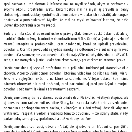
spolunažívania. Pod slovom kultúrnosť mal na mysli spôsob, akým sa správame k
svojmu okoliu, prostrediu, svetu. Kultúrnosťou mal na mysli aj pravidlá a ideály
slobodnej, demokratickej spoločnosti a humanizmu – a ako ich nestratiť, ale naopak
opatrovať a povzbudzovať. Myslím, že mal na mysli vnímavosť k tomu, čo naše
Slovensko potrebuje a čo mu svedčí.
Bude pre mňa cťou dnes oceniť úsilie o právny štát, demokratickú ústavnosť, ale aj
osobitnú úlohu právnych autorít v demokratickom štáte. Oceniť, a týmto aj povzbudiť
mravnú integritu a profesionálnu česť osobností, ktoré sa upísali právnickému
povolaniu. Oceniť a povzbudiť najvyššie nároky na odbornosť – a súčasne aj mravnú
povinnosť a samozrejme zodpovednosť tieto najvyššie nároky dôsledne používať. U
seba, aj u ostatných. V justícii, v akademickom svete, v praktickom uplatňovaní práva.
Oceňujeme dnes aj vysokú profesionalitu a príkladnú ľudskosť pri starostlivosti o
chorých. V tomto výnimočnom povolaní, ktorému vkladáme do rúk našu nádej, vieru,
že sme v najlepších rukách, a na ktoré sa spoliehame. V tejto oblasti, kde máme
zároveň obrovský dlh pred občanmi, pred pacientmi, aj pred poctivými a svojmu
povolaniu oddanými lekármi a zdravotnými sestrami.
Oceňujeme dnes aj úsilie v starostlivosti o naše deti. Na školách všetkých stupňov, ale
aj dnes by som rád zmienil osobitne školy, kde sa cesta našich detí za vzdelaním,
poznaním a pochopením sveta začína, a v ktorých sa z detí stávajú dospelí. Aby sme
vrátili úctu, rešpekt a vedomie vážnosti tomuto povolaniu – zo strany štátu, vlády,
parlamentu, samospráv, spoločnosti, a tiež zo strany rodičov.
Oceňujeme dnes tvorivosť, odvahu hľadať, ale aj odvahu pri hľadaní sa pomýliť a