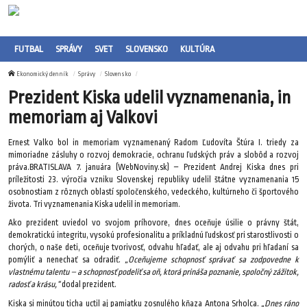
FUTBAL
SPRÁVY
SVET
SLOVENSKO
KULTÚRA
Ekonomický denník
Správy
Slovensko
Prezident Kiska udelil vyznamenania, in
memoriam aj Valkovi
Ernest Valko bol in memoriam vyznamenaný Radom Ľudovíta Štúra I. triedy za
mimoriadne zásluhy o rozvoj demokracie, ochranu ľudských práv a slobôd a rozvoj
práva.BRATISLAVA 7. januára (WebNoviny.sk) – Prezident Andrej Kiska dnes pri
príležitosti 23. výročia vzniku Slovenskej republiky udelil štátne vyznamenania 15
osobnostiam z rôznych oblastí spoločenského, vedeckého, kultúrneho či športového
života. Tri vyznamenania Kiska udelil in memoriam.
Ako prezident uviedol vo svojom príhovore, dnes oceňuje úsilie o právny štát,
demokratickú integritu, vysokú profesionalitu a príkladnú ľudskosť pri starostlivosti o
chorých, o naše deti, oceňuje tvorivosť, odvahu hľadať, ale aj odvahu pri hľadaní sa
pomýliť a nenechať sa odradiť.
„Oceňujeme schopnosť správať sa zodpovedne k
vlastnému talentu – a schopnosť podeliť sa oň, ktorá prináša poznanie, spoločný zážitok,
radosť a krásu,“
dodal prezident.
Kiska si minútou ticha uctil aj pamiatku zosnulého kňaza Antona Srholca.
„Dnes ráno