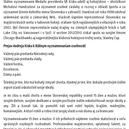
Štátne vyznamenanie Medailu prezidenta SR Kiska udelil aj hokejistovi – útočníkovi
Michalovi Handzušovi za významné osobné zásluhy o rozvoj v oblasti športu a za
významné šírenie dobrého mena Slovenska v zahraničí. Handzuš od roku 1998 odohral
sedemnásť sezón v zámorskej NHL. Viackrát úspešne reprezentoval Slovensko na
majstrovstvách sveta v ľadovom hokeji, vrátane tých najslávnejších a víťazných v roku
2002. Bol členom reprezentácie našej krajiny na zimných olympijských hrách v Salt
Lake City, vo Vancouveri i v Soči. V sezóne 2012/2013 získal spolu so svojím tímom
Chicago Blackhawks aj najprestížnejšiu klubovú hokejovú trofej sveta, Stanley Cup.
Prejav Andreja Kisku k štátnym vyznamenaniam osobností
Vážený pán predseda Národnej rady,
Vážený pán predseda vlády,
Vážení hostia,
Excelencie,
Dámy a páni.
Šťastný je ten, kto má bohatý zmysel života, šťastný je ten, kto dokáže poctivým úsilím
aspoň sčasti uskutočniť svoje ideály.
Je mi cťou o malú chvíľu v mene Slovenskej republiky oceniť 15 žien a mužov, ktorí
svojím dielom, svojimi skutkami a svojím poctivým úsilím uskutočňovali svoje ideály a
sny. Žili a konali tak, že pomohli náš svet robiť lepším, krajším, múdrejším,
humánnejším. A ktorí robili a robia česť svojej vlasti u nás doma aj za hranicami
Vyznamenávame 15 žien a mužov. V ich príbehoch nájdeme osobnú statočnosť a veľa
správnych osobných rozhodnutí. Profesionálne majstrovstvo, uplatnený talent, za