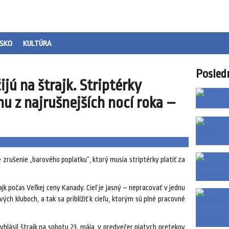
SKO
KULTÚRA
Posled
jú na štrajk. Striptérky
u z najrušnejších nocí roka –
e zrušenie „barového poplatku“, ktorý musia striptérky platiť za
jk počas Veľkej ceny Kanady. Cieľ je jasný – nepracovať v jednu
vých kluboch, a tak sa priblížiť k cieľu, ktorým sú plné pracovné
lásil štrajk na sobotu 23. mája, v predvečer piatych pretekov