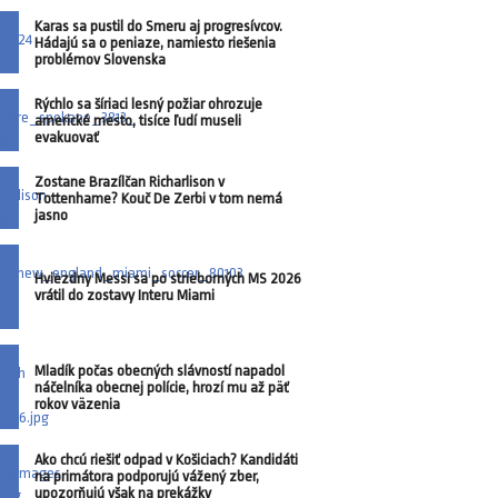
Karas sa pustil do Smeru aj progresívcov.
Hádajú sa o peniaze, namiesto riešenia
problémov Slovenska
Rýchlo sa šíriaci lesný požiar ohrozuje
americké mesto, tisíce ľudí museli
evakuovať
Zostane Brazílčan Richarlison v
Tottenhame? Kouč De Zerbi v tom nemá
jasno
Hviezdny Messi sa po strieborných MS 2026
vrátil do zostavy Interu Miami
Mladík počas obecných slávností napadol
náčelníka obecnej polície, hrozí mu až päť
rokov väzenia
Ako chcú riešiť odpad v Košiciach? Kandidáti
na primátora podporujú vážený zber,
upozorňujú však na prekážky