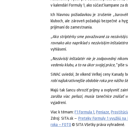
v kalendári Formuly 1, ako súčasť kampane za 
Ich hlavnou požiadavkou je zrušenie
„barovéh
kluboch, ale zároveň požadujú bezpečné a hygi
prijímaní do zamestnania.
„Ako striptérky sme považované za nezávislýc
rovnako ako napríklad s nezávislým inštalatéro
vyhlásení.
„Nezávislý inštalatér nie je zodpovedný nikom
vedeniu klubu, a to na úkor svojej práce,“
píše s
SWAC uviedol, že víkend Veľkej ceny Kanady b
robí najlukratívnejšie obdobie roka pre nášho šé
Majú tak šancu ohroziť príjmy a ovplyvniť zai
zarába viac peňazí, musia tanečnice znášať 
vyjadrení.
Viac k témam:
F1 Formula 1
,
Peniaze
,
Prostitúci
Zdroj: SITA.sk –
Preteky Formuly 1 využijú na 
roka – FOTO
© SITA Všetky práva vyhradené.