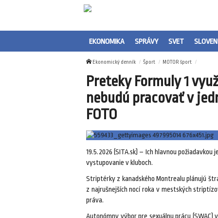
EKONOMIKA
SPRÁVY
SVET
SLOVEN
Ekonomický denník
Šport
MOTOR šport
Preteky Formuly 1 využi
nebudú pracovať v jedn
FOTO
19.5.2026 (SITA.sk) – Ich hlavnou požiadavkou j
vystupovanie v kluboch.
Striptérky z kanadského Montrealu plánujú štra
z najrušnejších nocí roka v mestských striptízo
práva.
Autonómny výbor pre sexuálnu prácu (SWAC) vyh