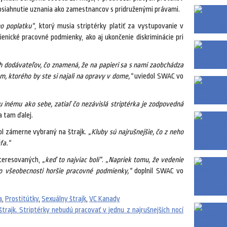
dosiahnutie uznania ako zamestnancov s pridruženými právami.
o poplatku“
, ktorý musia striptérky platiť za vystupovanie v
enické pracovné podmienky, ako aj ukončenie diskriminácie pri
h dodávateľov, čo znamená, že na papieri sa s nami zaobchádza
m, ktorého by ste si najali na opravy v dome,“
uviedol SWAC vo
u inému ako sebe, zatiaľ čo nezávislá striptérka je zodpovedná
a tam ďalej.
ol zámerne vybraný na štrajk.
„Kluby sú najrušnejšie, čo z neho
fa.“
nteresovaných,
„keď to najviac bolí“
.
„Napriek tomu, že vedenie
vo všeobecnosti horšie pracovné podmienky,“
doplnil SWAC vo
a
,
Prostitútky
,
Sexuálny štrajk
,
VC Kanady
štrajk. Striptérky nebudú pracovať v jednu z najrušnejších nocí