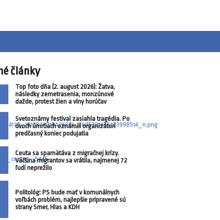
né články
Top foto dňa (2. august 2026): Žatva,
následky zemetrasenia, monzúnové
dažde, protest žien a vlny horúčav
Svetoznámy festival zasiahla tragédia. Po
dvoch úmrtiach oznámili organizátori
predčasný koniec podujatia
Ceuta sa spamätáva z migračnej krízy.
Väčšina migrantov sa vrátila, najmenej 72
ľudí neprežilo
Politológ: PS bude mať v komunálnych
voľbách problém, najlepšie pripravené sú
strany Smer, Hlas a KDH