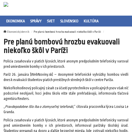
EKONOMIKA
SPRÁVY
SVET
SLOVENSKO
KULTÚRA
Ekonomický denník
Pre planú bombovú hrozbu evakuovali niekoľko škôl v Paríži
Pre planú bombovú hrozbu evakuovali
niekoľko škôl v Paríži
Polícia zasahovala v piatich lýceách, ktoré anonym predpoludním telefonicky varoval
pred umiestnením bomby v ich priestoroch.
Paríž 26. januára (WebNoviny.sk) – Anonymné telefonické vyhrážky bombou viedli
dnes k evakuácii študentov piatich prestížnych stredných škôl v centre Paríža.
Niekoľkohodinový policajný zásah za účasti pyrotechnikov a policajných psov však nič
podozrivé neobjavil, hoci jednu školu ešte stále prehľadávajú, informovala tlačová
agentúra Reuters.
„
Pravdepodobne išlo iba o zlomyseľný telefonát,
“ citovala pracovníka lýcea Louisa Le
Granda.
Polícia zasahovala v piatich lýceách, ktoré anonym predpoludním telefonicky varoval
pred umiestnením bomby v ich priestoroch, informoval parížsky školský úrad.
Študentov presunuli na dvory a ďalšie bezpečné miesta, kde zotrvali niekoľko hodín,