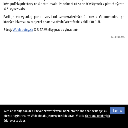
kým polícia priestory neskontrolovala. Popoludní už sa opäť v štyroch z piatich týchto
škôl vyučovalo.
Paríž je vo vysokej pohotovosti od samovražedných útokov z 13. novembra, pri
ktorých islamskí ozbrojenci a samovražední atentátnici zabili 130 ľudí.
Zdroj:
WebNoviny.sk
© SITA Všetky práva vyhradené.
26. januára 2016
Zavrieť
Web obsahuje cookies. Prevádzkovateľ webu nezbiera žiadne osobné údaje, ak
nie ste registrovaný. Web obsahuje prvky tretích strán. Viac k:
Ochrana osobných
údajov a cookies