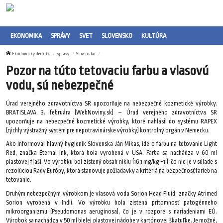
EKONOMIKA
SPRÁVY
SVET
SLOVENSKO
KULTÚRA
Ekonomický denník
Správy
Slovensko
Pozor na túto tetovaciu farbu a vlasovú
vodu, sú nebezpečné
Úrad verejného zdravotníctva SR upozorňuje na nebezpečné kozmetické výrobky.
BRATISLAVA 3. februára (WebNoviny.sk) – Úrad verejného zdravotníctva SR
upozorňuje na nebezpečné kozmetické výrobky, ktoré nahlásil do systému RAPEX
(rýchly výstražný systém pre nepotravinárske výrobky) kontrolný orgán v Nemecku.
Ako informoval hlavný hygienik Slovenska Ján Mikas, ide o farbu na tetovanie Light
Red, značka Eternal Ink, ktorá bola vyrobená v USA. Farba sa nachádza v 60 ml
plastovej fľaši. Vo výrobku bol zistený obsah niklu (16,1 mg/kg -1 ), čo nie je v súlade s
rezolúciou Rady Európy, ktorá stanovuje požiadavky a kritériá na bezpečnosť farieb na
tetovanie.
Druhým nebezpečným výrobkom je vlasová voda Sorion Head Fluid, značky Atrimed
Sorion vyrobená v Indii. Vo výrobku bola zistená prítomnosť patogénneho
mikroorganizmu (Pseudomonas aeruginosa), čo je v rozpore s nariadeniami EÚ.
Výrobok sa nachádza v 50 ml bielej plastovej nádobe v kartónovej škatuľke. Je možné,