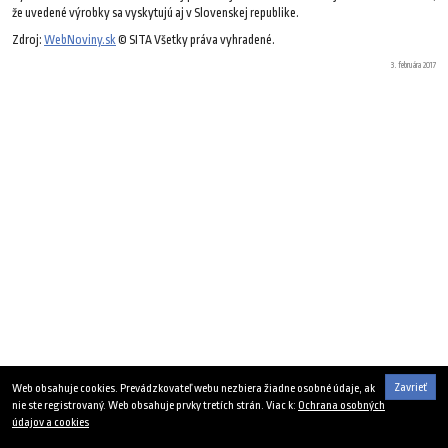
že uvedené výrobky sa vyskytujú aj v Slovenskej republike.
Zdroj:
WebNoviny.sk
© SITA Všetky práva vyhradené.
3. februára 2017
Zavrieť
Web obsahuje cookies. Prevádzkovateľ webu nezbiera žiadne osobné údaje, ak
nie ste registrovaný. Web obsahuje prvky tretích strán. Viac k:
Ochrana osobných
údajov a cookies