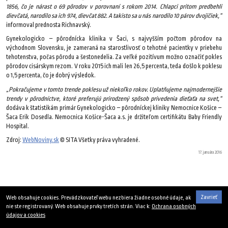
1856, čo je nárast o 69 pôrodov v porovnaní s rokom 2014. Chlapci pritom predbehli
dievčatá, narodilo sa ich 974, dievčat 882. A takisto sa u nás narodilo 10 párov dvojičiek,“
informoval prednosta Richnavský.
Gynekologicko – pôrodnícka klinika v Šaci, s najvyšším počtom pôrodov na
východnom Slovensku, je zameraná na starostlivosť o tehotné pacientky v priebehu
tehotenstva, počas pôrodu a šestonedelia. Za veľké pozitívum možno označiť pokles
pôrodov cisárskym rezom. V roku 2015 ich mali len 26,5 percenta, teda došlo k poklesu
o 1,5 percenta, čo je dobrý výsledok.
„Pokračujeme v tomto trende poklesu už niekoľko rokov. Uplatňujeme najmodernejšie
trendy v pôrodníctve, ktoré preferujú prirodzený spôsob privedenia dieťaťa na svet,“
dodáva k štatistikám primár Gynekologicko – pôrodníckej kliniky Nemocnice Košice –
Šaca Erik Dosedla. Nemocnica Košice-Šaca a.s. je držiteľom certifikátu Baby Friendly
Hospital.
Zdroj:
WebNoviny.sk
© SITA Všetky práva vyhradené.
17. januára 2016
Zavrieť
Web obsahuje cookies. Prevádzkovateľ webu nezbiera žiadne osobné údaje, ak
nie ste registrovaný. Web obsahuje prvky tretích strán. Viac k:
Ochrana osobných
údajov a cookies