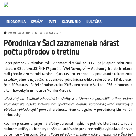
EKONOMIKA
SPRÁVY
SVET
SLOVENSKO
KULTÚRA
Ekonomický denník
Správy
Slovensko
Pôrodnica v Šaci zaznamenala nárast
počtu pôrodov o tretinu
Počet pôrodov v minulom roku v nemocnici v Šaci bol 1856, čo je oproti roku 2010
nárast o 30 percent.KOŠICE 17. januára (WebNoviny.sk) – V uplynulých piatich rokoch
mali pôrody v Nemocnici Košice – Šaca rastúcu tendenciu. V porovnaní s rokom 2010
sa totiž v jednej z najväčších slovenských pôrodníc narodilo v roku 2015 o 431 detí viac,
čo je 30% nárast. Počet pôrodov v roku 2015 v nemocnici v Šaci bol 1856. Informovala
o tom hovorkyňa nemocnice Monika Murová.
„Poskytujeme kvalitné zdravotnícke služby a môžeme sa pochváliť raritou, máme
najmladší ale vysoko kvalitný tím špičkových lekárov, pôrodníkov, ktorí mamičky s
obľubou vyhľadávajú,“
povedal prednosta Gynekologicko – pôrodníckej kliniky Ján
Richnavský.
Rodinné prostredie, príjemný vľúdny personál, napĺňanie potrieb, ktoré majú tehotné
budúce mamičky a ich rodiny, to všetko sú dôvody, pre ktoré rodičia vyhľadávajú práva
pôrodnicu v Nemocnici Šaca.
„Počet pôrodov v minulom roku v nemocnici v Šaci bol