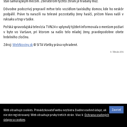
sťali samurajským mečom. Zberateľom týchto zbraní je hľadaný muž.
Dôvodne podozrivý prepravil mŕtve telo vozidlom taxislužby domov, kde ho neskôr
podpálil. Práve tu narazili na telesné pozostatky ženy hasiči, pričom hlavu našli v
ruksaku a trup v taške.
Poľská spravodajská televízia TVN24 v uplynulý týždeň informovala o menšom požiari
v byte vo Varšave, pri ktorom sa našlo telo mladej ženy, pravdepodobne obete
hrdelného zločinu.
Zdroj:
WebNoviny.sk
© SITA Všetky práva vyhradené.
8. februára 2016
Zavrieť
Web obsahuje cookies. Prevádzkovateľ webu nezbiera žiadne osobné údaje, ak
nie ste registrovaný. Web obsahuje prvky tretích strán. Viac k:
Ochrana osobných
údajov a cookies