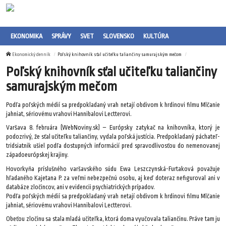
EKONOMIKA
SPRÁVY
SVET
SLOVENSKO
KULTÚRA
Ekonomický denník
Poľský knihovník sťal učiteľku taliančiny samurajským mečom
Poľský knihovník sťal učiteľku taliančiny
samurajským mečom
Podľa poľských médií sa predpokladaný vrah netají obdivom k hrdinovi filmu Mlčanie
jahniat, sériovému vrahovi Hannibalovi Lectterovi.
Varšava 8. februára (WebNoviny.sk) – Európsky zatykač na knihovníka, ktorý je
podozrivý, že sťal učiteľku taliančiny, vydala poľská justícia. Predpokladaný páchateľ-
tridsiatnik ušiel podľa dostupných informácií pred spravodlivosťou do nemenovanej
západoeurópskej krajiny.
Hovorkyňa príslušného varšavského súdu Ewa Leszczynská-Furtaková považuje
hľadaného Kajetana P. za veľmi nebezpečnú osobu, aj keď doteraz nefiguroval ani v
databáze zločincov, ani v evidencii psychiatrických prípadov.
Podľa poľských médií sa predpokladaný vrah netají obdivom k hrdinovi filmu Mlčanie
jahniat, sériovému vrahovi Hannibalovi Lectterovi.
Obeťou zločinu sa stala mladá učiteľka, ktorá doma vyučovala taliančinu. Práve tam ju