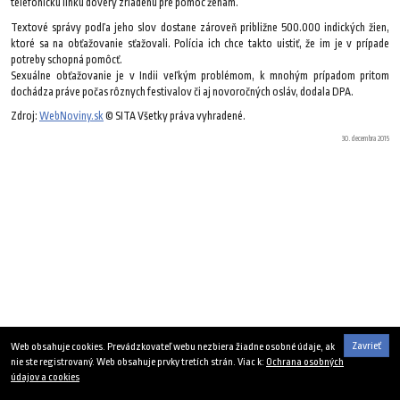
telefonickú linku dôvery zriadenú pre pomoc ženám.
Textové správy podľa jeho slov dostane zároveň približne 500.000 indických žien,
ktoré sa na obťažovanie sťažovali. Polícia ich chce takto uistiť, že im je v prípade
potreby schopná pomôcť.
Sexuálne obťažovanie je v Indii veľkým problémom, k mnohým prípadom pritom
dochádza práve počas rôznych festivalov či aj novoročných osláv, dodala DPA.
Zdroj:
WebNoviny.sk
© SITA Všetky práva vyhradené.
30. decembra 2015
Zavrieť
Web obsahuje cookies. Prevádzkovateľ webu nezbiera žiadne osobné údaje, ak
nie ste registrovaný. Web obsahuje prvky tretích strán. Viac k:
Ochrana osobných
údajov a cookies