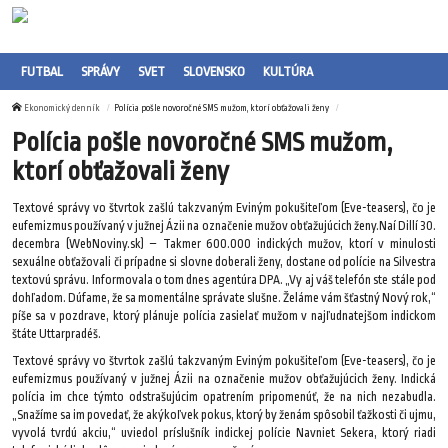
FUTBAL
SPRÁVY
SVET
SLOVENSKO
KULTÚRA
Ekonomický denník
Polícia pošle novoročné SMS mužom, ktorí obťažovali ženy
Polícia pošle novoročné SMS mužom,
ktorí obťažovali ženy
Textové správy vo štvrtok zašlú takzvaným Eviným pokušiteľom (Eve-teasers), čo je
eufemizmus používaný v južnej Ázii na označenie mužov obťažujúcich ženy.Naí Dillí 30.
decembra (WebNoviny.sk) – Takmer 600.000 indických mužov, ktorí v minulosti
sexuálne obťažovali či prípadne si slovne doberali ženy, dostane od polície na Silvestra
textovú správu. Informovala o tom dnes agentúra DPA. „Vy aj váš telefón ste stále pod
dohľadom. Dúfame, že sa momentálne správate slušne. Želáme vám šťastný Nový rok,“
píše sa v pozdrave, ktorý plánuje polícia zasielať mužom v najľudnatejšom indickom
štáte Uttarpradéš.
Textové správy vo štvrtok zašlú takzvaným Eviným pokušiteľom (Eve-teasers), čo je
eufemizmus používaný v južnej Ázii na označenie mužov obťažujúcich ženy. Indická
polícia im chce týmto odstrašujúcim opatrením pripomenúť, že na nich nezabudla.
„Snažíme sa im povedať, že akýkoľvek pokus, ktorý by ženám spôsobil ťažkosti či ujmu,
vyvolá tvrdú akciu,“ uviedol príslušník indickej polície Navniet Sekera, ktorý riadi