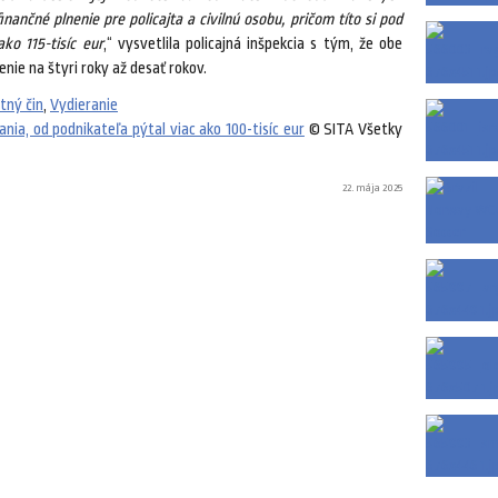
nčné plnenie pre policajta a civilnú osobu, pričom títo si pod
ako 115-tisíc eur
,“ vysvetlila policajná inšpekcia s tým, že obe
nie na štyri roky až desať rokov.
tný čin
,
Vydieranie
rania, od podnikateľa pýtal viac ako 100-tisíc eur
© SITA Všetky
22. mája 2025