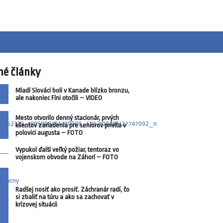
né články
Mladí Slováci boli v Kanade blízko bronzu,
ale nakoniec Fíni otočili – VIDEO
Mesto otvorilo denný stacionár, prvých
klientov zariadenia pre seniorov privíta v
polovici augusta – FOTO
Vypukol ďalší veľký požiar, tentoraz vo
vojenskom obvode na Záhorí – FOTO
Radšej nosiť ako prosiť. Záchranár radí, čo
si zbaliť na túru a ako sa zachovať v
krízovej situácii