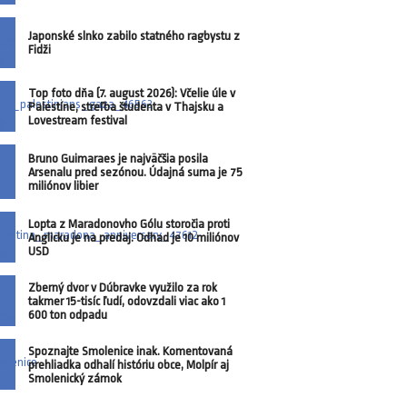
Japonské slnko zabilo statného ragbystu z
Fidži
Top foto dňa (7. august 2026): Včelie úle v
Palestíne, streľba študenta v Thajsku a
Lovestream festival
Bruno Guimaraes je najväčšia posila
Arsenalu pred sezónou. Údajná suma je 75
miliónov libier
Lopta z Maradonovho Gólu storočia proti
Anglicku je na predaj. Odhad je 10 miliónov
USD
Zberný dvor v Dúbravke využilo za rok
takmer 15-tisíc ľudí, odovzdali viac ako 1
600 ton odpadu
Spoznajte Smolenice inak. Komentovaná
prehliadka odhalí históriu obce, Molpír aj
Smolenický zámok