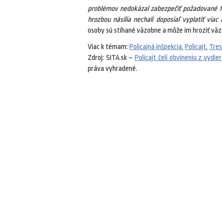
problémov nedokázal zabezpečiť požadované fina
hrozbou násilia nechali doposiaľ vyplatiť viac 
osoby sú stíhané väzobne a môže im hroziť väze
Viac k témam:
Policajná inšpekcia
,
Policajt
,
Tres
Zdroj: SITA.sk –
Policajt čelí obvineniu z vydie
práva vyhradené.