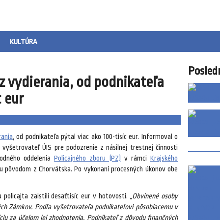
KULTÚRA
Posled
 z vydierania, od podnikateľa
c eur
rania
, od podnikateľa pýtal viac ako 100-tisíc eur. Informoval o
il, vyšetrovateľ ÚIS pre podozrenie z násilnej trestnej činnosti
bvodného oddelenia
Policajného zboru (PZ)
v rámci
Krajského
bu pôvodom z Chorvátska. Po vykonaní procesných úkonov obe
olicajta zaistili desaťtisíc eur v hotovosti. „
Obvinené osoby
ých Zámkov. Podľa vyšetrovateľa podnikateľovi pôsobiacemu v
íciu za účelom jej zhodnotenia. Podnikateľ z dôvodu finančných