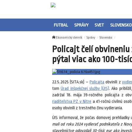
FUTBAL
SPRÁVY
SVET
SLOVENSKO
Ekonomický denník
Správy
Slovensko
Policajt čelí obvineniu
pýtal viac ako 100-tisí
22.5.2025 (SITA.sk) –
Policajta
obvinili z
vydie
tom
Úrad inšpekčnej služby (ÚIS)
. Ako priblíž
zadržal 18. mája 39-ročného policajta z o
riaditeľstva PZ v Nitre
a 41-ročnú civilnú oso
osoby obvinili z trestného činu vydierania.
ÚIS informoval, že počas domovej prehliadky u p
mali od roku 2024 vydierať podnikateľa z Nov
stavebníctve odovzdali 30-tisíc eur ako invest