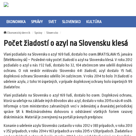
EKONOMIKA
SPRÁVY
SVET
SLOVENSKO
KULTÚRA
Ekonomický denník
Správy
Slovensko
Počet žiadostí o azyl na Slovensku klesá
Vlani požiadalo na Slovensku o azyl 169 ľudí, dostalo ho osem.BRATISLAVA 15. januára
(WebNoviny.sk) – Posledné roky počet žiadostí o azyl na Slovensku klesá. V roku 2012
požiadalo o azyl u nás 732 ľudí, dostalo ho 32, 104 utečencom sme udelili doplnkovú
ochranu. O rok neskôr evidovalo Slovensko 441 žiadostí, azyl dostalo 15 ľudí,
doplnkovú ochranu Slovensko udelilo 34 cudzincom. V roku 2014 to bolo 31 žiadostí o
udelenie azylu, z toho 14 úspešných, v prípade doplnkovej ochrany bolo úspešných 99
žiadateľov.
Vlani požiadalo na Slovensku o azyl 169 ľudí, dostalo ho osem. Doplnkovú ochranu,
ktorá sa udeľuje na základe iných dôvodov ako azyl, dostalo v roku 2015 u nás 41 osôb.
Informuje o tom ministerstvo zahraničných vecí v Jedenástej a dvanástej periodickej
správe SR k Medzinárodnému dohovoru o odstránení všetkých foriem rasovej
diskriminácie. Materiál je zverejnený na portáli právnych predpisov.
Konanie o udelenie azylu Slovensko zastavilo v roku 2012 v 383 prípadoch, v roku 2013
v 352 prípadoch, v roku 2014 v 163 prípadoch a v roku 2015 v 128 prípadoch. Žiadatelia o