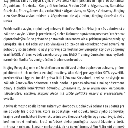
azyl pochádzali z rôznych krajín. V roku 2012 k nám prichádzali najmä zo Somálska,
Afganistanu, Gruzínska, Konga či Arménska. V roku 2013 z Afganistanu, Somálska,
Gruzínska, Eritrey, Arménska, v roku 2014 z Afganistanu, zo Sýrie, z Vietnamu, Ukrajiny
a zo Somálska a vlani takisto z Afganistanu, ale aj z Iraku, Ukrajiny, Gruzínska či z
Ruska.
Problematika azylu, doplnkovej ochrany či dočasného útočiska je u nás zakotvená v
zákone o azyle. V ňom je premietnutý nielen Dohovor o právnom postavení utečencov
či protokol týkajúci sa právneho postavenia utečencov, ale aj príslušné právne predpisy
Európskej únie. Od roku 2012 do vlaňajška bol zákon niekoľkokrát novelizovaný. Na
pohovory so žiadateľmi o azyl pripravuje zamestnancov Európsky azylový podporný
úrad (EASO). V rámci vzdelávacieho programu EASO Training Curriculum úrad vyškolil
národných školiteľov z migračného úradu rezortu vnútra.
Krajiny Európskej únie môžu utečencom udeliť azyl alebo doplnkovú ochranu, pričom
pri dôvodoch ich udelenia existujú rozdiely. Ako ďalej pre agentúru SITA vysvetlila
predsedníčka Ligy za ľudské práva (HRL) Zuzana Števulová, azyl sa poskytuje na
základe Ženevského dohovoru, a teda osoba je prenasledovaná a má opodstatnené
obavy z piatich konkrétnych dôvodov.
„Znamená to, že je určitej rasy, národnosti,
náboženstva, sociálnej skupiny alebo má určité politické názory či presvedčenie,“
uviedla.
Azyl však možno udeliť i z humanitárnych dôvodov. Doplnková ochrana sa udeľuje pre
iné dôvody. Ide o ochranu, ktorá sa poskytuje, keď človeku hrozí v jeho domovskej
krajine trest smrti, ktorý Slovensko a únia ako členovia Rady Európy neuznávajú, alebo
keď mu hrozí mučenie, kruté neľudské alebo ponižujúce zaobchádzanie a tretia
ochrana je ochrana, ktorá je poskytnutá, ak na území domovského štátu zúri vojnový