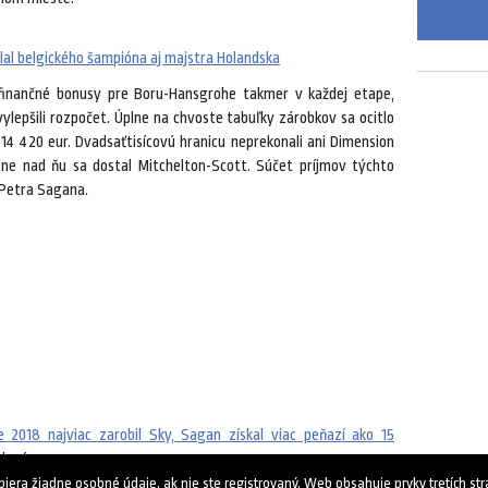
olal belgického šampióna aj majstra Holandska
 finančné bonusy pre Boru-Hansgrohe takmer v každej etape,
ylepšili rozpočet. Úplne na chvoste tabuľky zárobkov sa ocitlo
14 420 eur. Dvadsaťtisícovú hranicu neprekonali ani Dimension
sne nad ňu sa dostal Mitchelton-Scott. Súčet príjmov týchto
 Petra Sagana.
 2018 najviac zarobil Sky, Sagan získal viac peňazí ako 15
dené.
ra žiadne osobné údaje, ak nie ste registrovaný. Web obsahuje prvky tretích strá