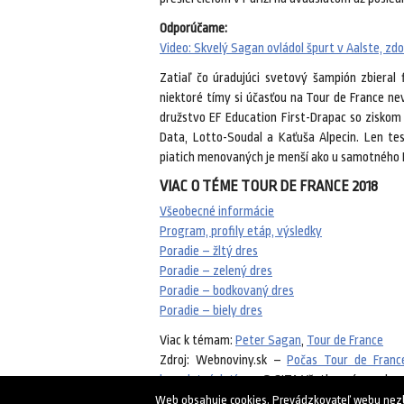
Odporúčame:
Video: Skvelý Sagan ovládol špurt v Aalste, zd
Zatiaľ čo úradujúci svetový šampión zbieral
niektoré tímy si účasťou na Tour de France nev
družstvo EF Education First-Drapac so ziskom 
Data, Lotto-Soudal a Kaťuša Alpecin. Len te
piatich menovaných je menší ako u samotného
VIAC O TÉME TOUR DE FRANCE 2018
Všeobecné informácie
Program, profily etáp, výsledky
Poradie – žltý dres
Poradie – zelený dres
Poradie – bodkovaný dres
Poradie – biely dres
Viac k témam:
Peter Sagan
,
Tour de France
Zdroj: Webnoviny.sk –
Počas Tour de France
kompletných tímov
© SITA Všetky práva vyhra
Web obsahuje cookies. Prevádzkovateľ webu nezbie