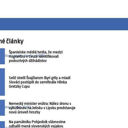
né články
Španielske médiá tvrdia, že medzi
migrantmi v Ceute identifikovali
podozrivých džihádistov
Selič strelil Švajčiarom štyri góly a mladí
Slováci postúpili do semifinále Hlinka
Gretzky Cupu
Nemecký minister vnútra: Nález dronu s
výbušninou na letisku v Lipsku predstavuje
novú úroveň hrozby
Na pamätníku Pobjednik slávnostne
odhalili mená slovenských vojakov.