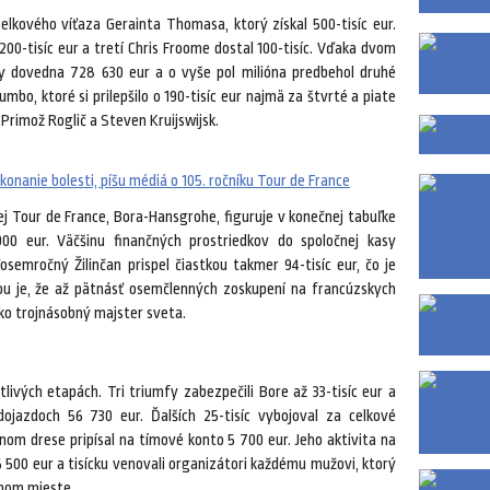
celkového víťaza Gerainta Thomasa, ktorý získal 500-tisíc eur.
00-tisíc eur a tretí Chris Froome dostal 100-tisíc. Vďaka dvom
ky dovedna 728 630 eur a o vyše pol milióna predbehol druhé
mbo, ktoré si prilepšilo o 190-tisíc eur najmä za štvrté a piate
Primož Roglič a Steven Kruijswijsk.
onanie bolesti, píšu médiá o 105. ročníku Tour de France
j Tour de France, Bora-Hansgrohe, figuruje v konečnej tabuľke
00 eur. Väčšinu finančných prostriedkov do spoločnej kasy
semročný Žilinčan prispel čiastkou takmer 94-tisíc eur, čo je
ou je, že až pätnásť osemčlenných zoskupení na francúzskych
ko trojnásobný majster sveta.
livých etapách. Tri triumfy zabezpečili Bore až 33-tisíc eur a
ojazdoch 56 730 eur. Ďalších 25-tisíc vybojoval za celkové
enom drese pripísal na tímové konto 5 700 eur. Jeho aktivita na
500 eur a tisícku venovali organizátori každému mužovi, ktorý
dnom mieste.