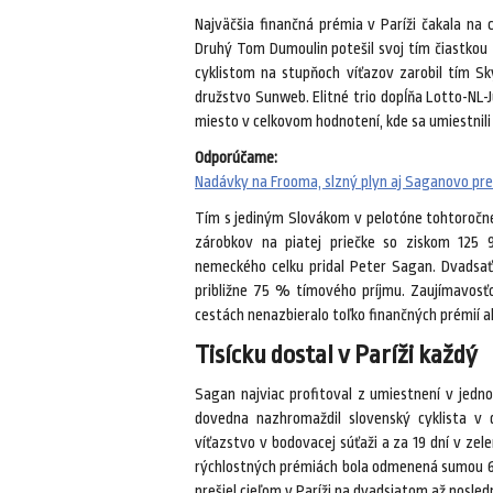
Najväčšia finančná prémia v Paríži čakala na 
Druhý Tom Dumoulin potešil svoj tím čiastkou 2
cyklistom na stupňoch víťazov zarobil tím S
družstvo Sunweb. Elitné trio dopĺňa Lotto-NL-Ju
miesto v celkovom hodnotení, kde sa umiestnili 
Odporúčame:
Nadávky na Frooma, slzný plyn aj Saganovo prek
Tím s jediným Slovákom v pelotóne tohtoročne
zárobkov na piatej priečke so ziskom 125 9
nemeckého celku pridal Peter Sagan. Dvadsaťo
približne 75 % tímového príjmu. Zaujímavosť
cestách nenazbieralo toľko finančných prémií a
Tisícku dostal v Paríži každý
Sagan najviac profitoval z umiestnení v jednot
dovedna nazhromaždil slovenský cyklista v d
víťazstvo v bodovacej súťaži a za 19 dní v zel
rýchlostných prémiách bola odmenená sumou 6 
prešiel cieľom v Paríži na dvadsiatom až posle