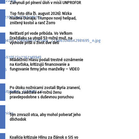
Zahynuli pri plnení úloh v misii UNPROFOR
Top foto dňa (5. august 2026): Nízka
hladina Dunaja, Trumpov nový helipad,
zničený kostol a ranč Zorro
Nešťastí pri vode pribúda. Vo Veľkom
Draždiaku sa utopil 53-ročný muž, na
východe prišli o život dve deti
Mládežníci Hlasu podali trestné oznámenie
na Korčoka, kritizujú financovanie a
fungovanie firmy jeho manželky – VIDEO
Po útoku nožnicami zostali štyria zranení,
polícia zadržala 44-ročnú ženu
pravdepodobne s duševnou poruchou
Syn zmrazil otca, aby mohol poberať jeho
dôchodok
Koalícia kritizuje Hlinu za článok o SIS vo