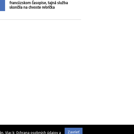
francúzskom časopise, tajná služba
skončila na chvoste rebríčka
Zavrieť
n. Viac k:
Ochrana osobných údajov a