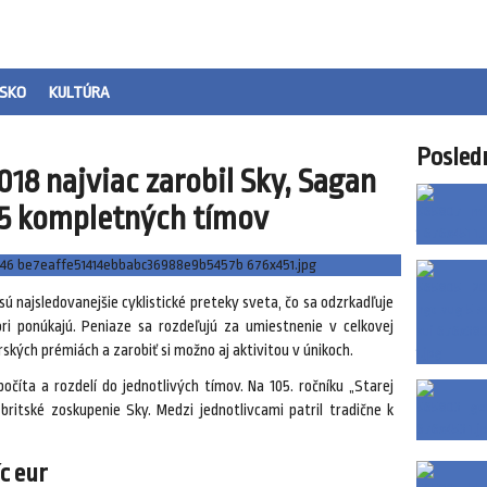
SKO
KULTÚRA
Posled
018 najviac zarobil Sky, Sagan
 15 kompletných tímov
sú najsledovanejšie cyklistické preteky sveta, čo sa odzrkadľuje
ri ponúkajú. Peniaze sa rozdeľujú za umiestnenie v celkovej
orských prémiách a zarobiť si možno aj aktivitou v únikoch.
očíta a rozdelí do jednotlivých tímov. Na 105. ročníku „Starej
britské zoskupenie Sky. Medzi jednotlivcami patril tradične k
c eur