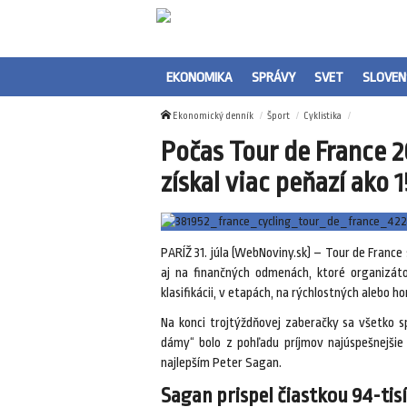
EKONOMIKA
SPRÁVY
SVET
SLOVEN
Ekonomický denník
Šport
Cyklistika
Počas Tour de France 2
získal viac peňazí ako
PARÍŽ 31. júla (WebNoviny.sk) – Tour de France 
aj na finančných odmenách, ktoré organizáto
klasifikácii, v etapách, na rýchlostných alebo h
Na konci trojtýždňovej zaberačky sa všetko sp
dámy“ bolo z pohľadu príjmov najúspešnejšie 
najlepším Peter Sagan.
Sagan prispel čiastkou 94-tisí