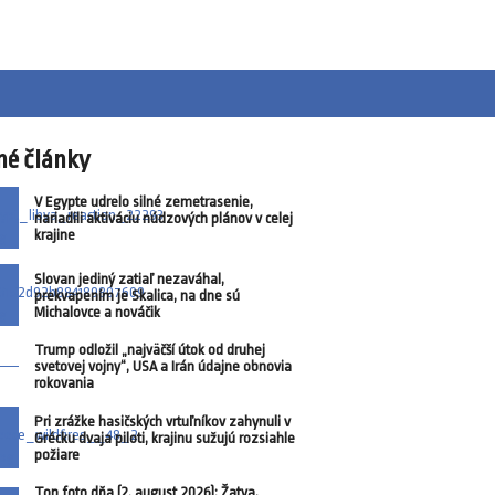
né články
V Egypte udrelo silné zemetrasenie,
nariadili aktiváciu núdzových plánov v celej
krajine
Slovan jediný zatiaľ nezaváhal,
prekvapením je Skalica, na dne sú
Michalovce a nováčik
Trump odložil „najväčší útok od druhej
svetovej vojny“, USA a Irán údajne obnovia
rokovania
Pri zrážke hasičských vrtuľníkov zahynuli v
Grécku dvaja piloti, krajinu sužujú rozsiahle
požiare
Top foto dňa (2. august 2026): Žatva,