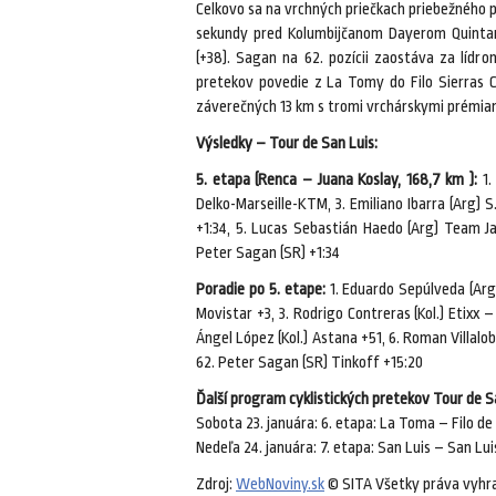
Celkovo sa na vrchných priečkach priebežného 
sekundy pred Kolumbijčanom Dayerom Quinta
(+38). Sagan na 62. pozícii zaostáva za lídr
pretekov povedie z La Tomy do Filo Sierras 
záverečných 13 km s tromi vrchárskymi prémiam
Výsledky – Tour de San Luis:
5. etapa (Renca – Juana Koslay, 168,7 km ):
1.
Delko-Marseille-KTM, 3. Emiliano Ibarra (Arg) S.E
+1:34, 5. Lucas Sebastián Haedo (Arg) Team Jam
Peter Sagan (SR) +1:34
Poradie po 5. etape:
1. Eduardo Sepúlveda (Arg.
Movistar +3, 3. Rodrigo Contreras (Kol.) Etixx 
Ángel López (Kol.) Astana +51, 6. Roman Villalob
62. Peter Sagan (SR) Tinkoff +15:20
Ďalší program cyklistických pretekov Tour de S
Sobota 23. januára: 6. etapa: La Toma – Filo de
Nedeľa 24. januára: 7. etapa: San Luis – San Lui
Zdroj:
WebNoviny.sk
© SITA Všetky práva vyhr