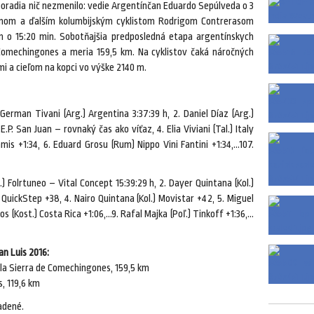
poradia nič nezmenilo: vedie Argentínčan Eduardo Sepúlveda o 3
nom a ďalším kolumbijským cyklistom Rodrigom Contrerasom
om o 15:20 min. Sobotňajšia predposledná etapa argentínskych
Comechingones a meria 159,5 km. Na cyklistov čaká náročných
i a cieľom na kopci vo výške 2140 m.
 German Tivani (Arg.) Argentina 3:37:39 h, 2. Daniel Díaz (Arg.)
.P. San Juan – rovnaký čas ako víťaz, 4. Elia Viviani (Tal.) Italy
is +1:34, 6. Eduard Grosu (Rum) Nippo Vini Fantini +1:34,…107.
) Folrtuneo – Vital Concept 15:39:29 h, 2. Dayer Quintana (Kol.)
– QuickStep +38, 4. Nairo Quintana (Kol.) Movistar +42, 5. Miguel
os (Kost.) Costa Rica +1:06,…9. Rafal Majka (Poľ.) Tinkoff +1:36,…
an Luis 2016:
 la Sierra de Comechingones, 159,5 km
s, 119,6 km
adené.