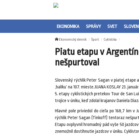
EKONOMIKA
SPRÁVY
SVET
SLOVEN
Ekonomický denník
Šport
Cyklistika
Piatu etapu v Argentín
nešpurtoval
Slovenský rýchlik Peter Sagan v piatej etape 
‚balíku‘ na 107. mieste.JUANA KOSLAY 23. janu
5. etapy cyklistických pretekov Tour de San Lu
trojice v úniku, keď zdolal krajanov Daniela Díaz
Hlavné pole priviedol do cieľa po 168,7 km v J
rýchlik Peter Sagan (Tinkoff) tentoraz nešpurt
Etapu ovplyvnil hromadný pád vyše 50 jazdcov p
znemožnil dostihnutie jazdcov v úniku. Cyklist