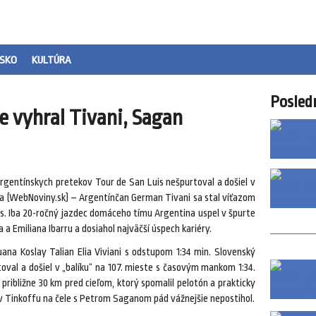
SKO
KULTÚRA
Posled
e vyhral Tivani, Sagan
argentínskych pretekov Tour de San Luis nešpurtoval a došiel v
ára (WebNoviny.sk) – Argentínčan German Tivani sa stal víťazom
is. Iba 20-ročný jazdec domáceho tímu Argentina uspel v špurte
a a Emiliana Ibarru a dosiahol najväčší úspech kariéry.
uana Koslay Talian Elia Viviani s odstupom 1:34 min. Slovenský
oval a došiel v „balíku“ na 107. mieste s časovým mankom 1:34.
ribližne 30 km pred cieľom, ktorý spomalil pelotón a prakticky
ov Tinkoffu na čele s Petrom Saganom pád vážnejšie nepostihol.