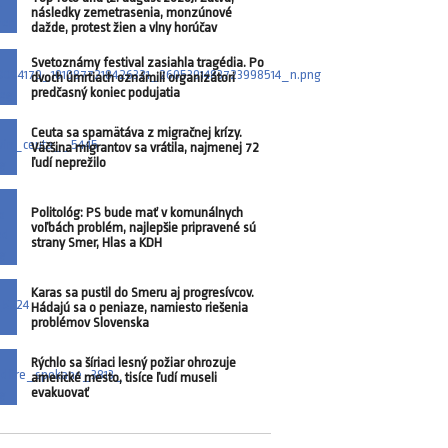
následky zemetrasenia, monzúnové
dažde, protest žien a vlny horúčav
Svetoznámy festival zasiahla tragédia. Po
dvoch úmrtiach oznámili organizátori
predčasný koniec podujatia
Ceuta sa spamätáva z migračnej krízy.
Väčšina migrantov sa vrátila, najmenej 72
ľudí neprežilo
Politológ: PS bude mať v komunálnych
voľbách problém, najlepšie pripravené sú
strany Smer, Hlas a KDH
Karas sa pustil do Smeru aj progresívcov.
Hádajú sa o peniaze, namiesto riešenia
problémov Slovenska
Rýchlo sa šíriaci lesný požiar ohrozuje
americké mesto, tisíce ľudí museli
evakuovať