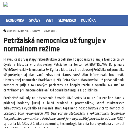
EKONOMIKA
SPRÁVY
SVET
SLOVENSKO
KULTÚRA
Ekonomický denník
Správy
Slovensko
Petržalská nemocnica už funguje v
normálnom režime
Hlavnú časť prvej etapy rekonštrukcie tepelného hospodárstva plánuje Nemocnica Sv.
Cyrila a Metoda v bratislavskej Petržalke na tento rok.BRATISLAVA 11. januára
(WebNoviny.sk) – Nemocnica Sv. Cyrila a Metoda v bratislavskej Petržalke od pondelka
už poskytuje aj plánovanú zdravotnú starostlivosť. Ako informovala hovorkyňa
Univerzitnej nemocnice Bratislava (UNB) Petra Stano Maťašovská, už počas víkendu
nemocnica prijala 140 nových pacientov na hospitalizáciu a ošetrila 324 ľudí na
centrálnom prijímacom oddelení. Od pondelka funguje aj poliklinika.
Predbežné náklady na odstránenie havárie UNB vyčíslila na 17 911 eur bez dane z
pridanej hodnoty (DPH) a budú hradené z prostriedkov, ktoré ministerstvo
zdravotníctva vyčlenilo na riešenie stavu tepelného hospodárstva v tejto nemocnici.
„Celkovo bolo vyčlenených 776 tisíc eur na stabilizáciu a rekonštrukciu tepelného
hospodárstva nemocnice v Petržalke, ktoré je v nepretržitej prevádzke od roku 1992,“
spresnila Maťašovská. Ako upozornila, technológia kúrenia bola vyrobená v rokoch