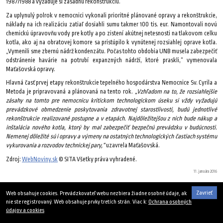
1987/1988 a vyžaduje si zásadnú rekonštrukciu.
Za uplynulý polrok v nemocnici vykonali prioritné plánované opravy a rekonštrukcie,
náklady na ich realizáciu zatiaľ dosiahli sumu takmer 100 tis. eur. Namontovali novú
chemickú úpravovňu vody pre kotly a po zistení akútnej netesnosti na tlakovom celku
kotla, ako aj na obratovej komore sa pristúpilo k vynútenej rozsiahlej oprave kotla.
„Vymenili sme zbernú nádrž kondenzátu. Počas tohto obdobia UNB musela zabezpečiť
odstránenie havárie na potrubí expanzných nádrží, ktoré praskli,“ vymenovala
Maťašovská opravy.
Hlavná časť prvej etapy rekonštrukcie tepelného hospodárstva Nemocnice Sv. Cyrila a
Metoda je pripravovaná a plánovaná na tento rok.
„Vzhľadom na to, že rozsiahlejšie
zásahy na tomto pre nemocnicu kritickom technologickom úseku si vždy vyžadujú
prevádzkové obmedzenie poskytovania zdravotnej starostlivosti, budú jednotlivé
rekonštrukcie realizované postupne a v etapách. Najdôležitejšou z nich bude nákup a
inštalácia nového kotla, ktorý by mal zabezpečiť bezpečnú prevádzku v budúcnosti.
Nemenej dôležité sú i opravy a výmeny na ostatných technologických častiach systému
vykurovania a rozvodov technickej pary,“
uzavrela Maťašovská.
Zdroj:
WebNoviny.sk
© SITA Všetky práva vyhradené.
11. januára 2016
Zavrieť
Web obsahuje cookies. Prevádzkovateľ webu nezbiera žiadne osobné údaje, ak
nie ste registrovaný. Web obsahuje prvky tretích strán. Viac k:
Ochrana osobných
údajov a cookies