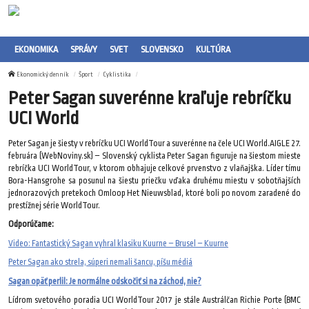
EKONOMIKA
SPRÁVY
SVET
SLOVENSKO
KULTÚRA
Ekonomický denník
Šport
Cyklistika
Peter Sagan suverénne kraľuje rebríčku
UCI World
Peter Sagan je šiesty v rebríčku UCI WorldTour a suverénne na čele UCI World.AIGLE 27.
februára (WebNoviny.sk) – Slovenský cyklista Peter Sagan figuruje na šiestom mieste
rebríčka UCI WorldTour, v ktorom obhajuje celkové prvenstvo z vlaňajška. Líder tímu
Bora-Hansgrohe sa posunul na šiestu priečku vďaka druhému miestu v sobotňajších
jednorazových pretekoch Omloop Het Nieuwsblad, ktoré boli po novom zaradené do
prestížnej série WorldTour.
Odporúčame:
Video: Fantastický Sagan vyhral klasiku Kuurne – Brusel – Kuurne
Peter Sagan ako strela, súperi nemali šancu, píšu médiá
Sagan opäť perlil: Je normálne odskočiť si na záchod, nie?
Lídrom svetového poradia UCI WorldTour 2017 je stále Austrálčan Richie Porte (BMC