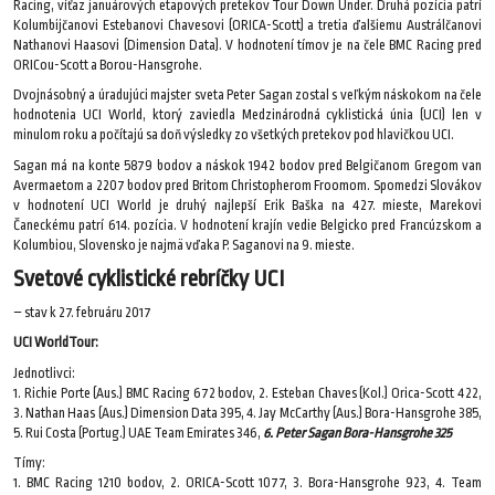
Racing, víťaz januárových etapových pretekov Tour Down Under. Druhá pozícia patrí
Kolumbijčanovi Estebanovi Chavesovi (ORICA-Scott) a tretia ďalšiemu Austrálčanovi
Nathanovi Haasovi (Dimension Data). V hodnotení tímov je na čele BMC Racing pred
ORICou-Scott a Borou-Hansgrohe.
Dvojnásobný a úradujúci majster sveta Peter Sagan zostal s veľkým náskokom na čele
hodnotenia UCI World, ktorý zaviedla Medzinárodná cyklistická únia (UCI) len v
minulom roku a počítajú sa doň výsledky zo všetkých pretekov pod hlavičkou UCI.
Sagan má na konte 5879 bodov a náskok 1942 bodov pred Belgičanom Gregom van
Avermaetom a 2207 bodov pred Britom Christopherom Froomom. Spomedzi Slovákov
v hodnotení UCI World je druhý najlepší Erik Baška na 427. mieste, Marekovi
Čaneckému patrí 614. pozícia. V hodnotení krajín vedie Belgicko pred Francúzskom a
Kolumbiou, Slovensko je najmä vďaka P. Saganovi na 9. mieste.
Svetové cyklistické rebríčky UCI
– stav k 27. februáru 2017
UCI WorldTour:
Jednotlivci:
1. Richie Porte (Aus.) BMC Racing 672 bodov, 2. Esteban Chaves (Kol.) Orica-Scott 422,
3. Nathan Haas (Aus.) Dimension Data 395, 4. Jay McCarthy (Aus.) Bora-Hansgrohe 385,
5. Rui Costa (Portug.) UAE Team Emirates 346,
6. Peter Sagan Bora-Hansgrohe 325
Tímy:
1. BMC Racing 1210 bodov, 2. ORICA-Scott 1077, 3. Bora-Hansgrohe 923, 4. Team