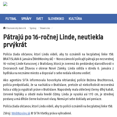
FUTBAL
SPRÁVY
SVET
SLOVENSKO
KULTÚRA
Ekonomický denník
Správy
Slovensko
Pátrajú po 16-ročnej Linde, neutiekla
prvýkrát
Polícia žiada občanov, ktorí Lindu videli, aby to oznámili na bezplatnej linke 158.
BRATISLAVA 8. januára (WebNoviny.sk) – Novozámockí policajti pátrajú po nezvestnej
16-ročnej Linde Kurucovej z Bratislavy, ktorá je zverená do pestúnskej starostlivosti v
Dvoranoch nad Žitavou v okrese Nové Zámky. Linda odišla v stredu 6. januára z
bydliska na neznáme miesto a doposiaľ o sebe nedala nikomu vedieť.
Ako agentúru SITA informovala hovorkyňa nitrianskej polície Božena Bruchterová,
polícia predpokladá, že sa nachádza v Bratislave, pretože už niekoľkokrát nezvestná
bola a vždy ju vypátrali práve v Bratislave. Naposledy mala oblečený čierny dlhý kabát,
červené tepláky a obuté mala hnedé čižmy. Linda je vysoká asi 170 cm, je strednej
postavy a má dlhšie čierne kučeravé vlasy. Nemá pri sebe doklady ani peniaze.
Polícia žiada občanov, ktorí Lindu videli, aby to polícii oznámili na bezplatnej linke 158.
Zdroj:
WebNoviny.sk
© SITA Všetky práva vyhradené.