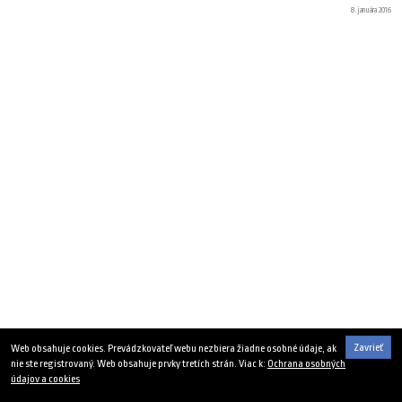
8. januára 2016
Zavrieť
Web obsahuje cookies. Prevádzkovateľ webu nezbiera žiadne osobné údaje, ak
nie ste registrovaný. Web obsahuje prvky tretích strán. Viac k:
Ochrana osobných
údajov a cookies