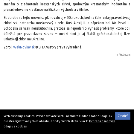
snahám o zjednotenie kresťanských cirkví, spoločným kresťanským hodnotám a
prenasledovaniu kresťanov na Blízkom východe a v Afrike.
Stretnutie na tejto úrovni sa plánovalo aj v 90. rokoch, keď na čele ruskej pravoslávnej
cirkvi stál patriarcha moskovský a celej Rusi Alexij II. a pápežom bol Ján Pavol II.
Schôdzka sa však neuskutočnila, pretože sa nepodarilo vyriešiť problémy, ktoré boli
dôležité pre pravoslávnu stranu – medzi nimi je aj štatút gréckokatolíckej (tzv.
uniatskej) cirkvi na Ukrajine.
Zdroj:
WebNoviny.sk
© SITA Všetky práva vyhradené.
12. februára 2016
Zavrieť
Web obsahuje cookies. Prevádzkovateľ webu nezbiera žiadne osobné údaje, ak
nie ste registrovaný. Web obsahuje prvky tretích strán. Viac k:
Ochrana osobných
údajov a cookies