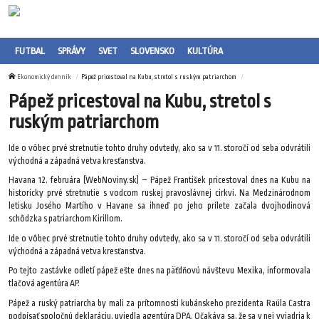
FUTBAL
SPRÁVY
SVET
SLOVENSKO
KULTÚRA
Ekonomický denník
Pápež pricestoval na Kubu, stretol s ruským patriarchom
Pápež pricestoval na Kubu, stretol s
ruským patriarchom
Ide o vôbec prvé stretnutie tohto druhy odvtedy, ako sa v 11. storočí od seba odvrátili
východná a západná vetva kresťanstva.
Havana 12. februára (WebNoviny.sk) – Pápež František pricestoval dnes na Kubu na
historicky prvé stretnutie s vodcom ruskej pravoslávnej cirkvi. Na Medzinárodnom
letisku Josého Martího v Havane sa ihneď po jeho prílete začala dvojhodinová
schôdzka s patriarchom Kirillom.
Ide o vôbec prvé stretnutie tohto druhy odvtedy, ako sa v 11. storočí od seba odvrátili
východná a západná vetva kresťanstva.
Po tejto zastávke odletí pápež ešte dnes na päťdňovú návštevu Mexika, informovala
tlačová agentúra AP.
Pápež a ruský patriarcha by mali za prítomnosti kubánskeho prezidenta Raúla Castra
podpísať spoločnú deklaráciu, uviedla agentúra DPA. Očakáva sa, že sa v nej vyjadria k