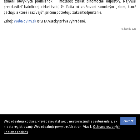
splnení obvyklých podmienok – možnosť získať plnomocné odpustky. Najvyšší
predstaviteľ katolíckej cirkvi tvrdí, že ľudia sú zraňovaní samotným „zlom, ktoré
páchajú a ktoré i zažívajú“, pričom potrebujú zakúsiť odpustenie.
Zdroj:
WebNoviny.sk
© SITA Všetky práva vyhradené.
10. februára 2016
Zavrieť
Web obsahuje cookies. Prevádzkovateľ webu nezbiera žiadne osobné údaje, ak
nie ste registrovaný. Web obsahuje prvky tretích strán. Viac k:
Ochrana osobných
údajov a cookies