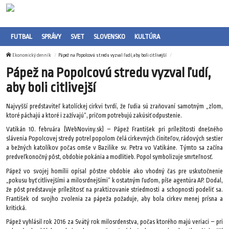
FUTBAL
SPRÁVY
SVET
SLOVENSKO
KULTÚRA
Ekonomický denník
Pápež na Popolcovú stredu vyzval ľudí, aby boli citlivejší
Pápež na Popolcovú stredu vyzval ľudí,
aby boli citlivejší
Najvyšší predstaviteľ katolíckej cirkvi tvrdí, že ľudia sú zraňovaní samotným „zlom,
ktoré páchajú a ktoré i zažívajú“, pričom potrebujú zakúsiť odpustenie.
Vatikán 10. februára (WebNoviny.sk) – Pápež František pri príležitosti dnešného
slávenia Popolcovej stredy potrel popolom čelá cirkevných činiteľov, rádových sestier
a bežných katolíkov počas omše v Bazilike sv. Petra vo Vatikáne. Týmto sa začína
predveľkonočný pôst, obdobie pokánia a modlitieb. Popol symbolizuje smrteľnosť.
Pápež vo svojej homílii opísal pôstne obdobie ako vhodný čas pre uskutočnenie
„pokusu byť citlivejšími a milosrdnejšími“ k ostatným ľuďom, píše agentúra AP. Dodal,
že pôst predstavuje príležitosť na praktizovanie striedmosti a schopnosti podeliť sa.
František od svojho zvolenia za pápeža požaduje, aby bola cirkev menej prísna a
kritická.
Pápež vyhlásil rok 2016 za Svätý rok milosrdenstva, počas ktorého majú veriaci – pri