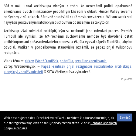
Súd v máji uznal arcibiskupa vinným z toho, že neoznámil polícii opakované
zneužívanie dvoch miništrantov pedofilným kňazom v oblasti Hunter Valley severne
od Sydney v 70. rokoch. Zároveň ho odsúdil na 12 mesiacov väzenia. Wilson sa tak stal
najvyššie postaveným katolíckym duchovným odsúdeným za takýto čin.
Arcibiskup však odmietal odstúpiť, kým sa neskončí jeho odvolací proces. Premiér
Turnbull ale vyhlásil, že 67-ročnému duchovnému nemôže byť dovolené ostať
arcibiskupom ani počas odvolacieho procesu a 19. júla vyzval pápeža Františka, aby ho
odvolal. Vatikán v pondelkovom stanovisku oznámil, že pápež prijal Wilsonovu
rezignáciu.
Viac k témam:
cirkev
,
Pápež František
,
pedofília
,
sexuálne zneužívanie
Zdroj: Webnoviny.sk –
Pápež František prijal rezignáciu austrálskeho arcibiskupa,
ktorý kryl zneužívanie detí
© SITA Všetky práva vyhradené.
30. júla 2018
Zavrieť
Web obsahuje cookies. Prevádzkovateľ webu nezbiera žiadne osobné údaje, ak
nie ste registrovaný. Web obsahuje prvky tretích strán. Viac k:
Ochrana osobných
údajov a cookies