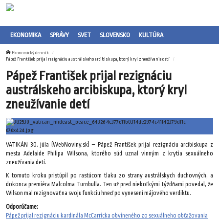
EKONOMIKA
SPRÁVY
SVET
SLOVENSKO
KULTÚRA
Ekonomický denník
Pápež František prijal rezignáciu austrálskeho arcibiskupa, ktorý kryl zneužívanie detí
Pápež František prijal rezignáciu
austrálskeho arcibiskupa, ktorý kryl
zneužívanie detí
VATIKÁN 30. júla (WebNoviny.sk) – Pápež František prijal rezignáciu arcibiskupa z
mesta Adelaide Philipa Wilsona, ktorého súd uznal vinným z krytia sexuálneho
zneužívania detí.
K tomuto kroku pristúpil po rastúcom tlaku zo strany austrálskych duchovných, a
dokonca premiéra Malcolma Turnbulla. Ten už pred niekoľkými týždňami povedal, že
Wilson mal rezignovať na svoju funkciu hneď po vynesení májového verdiktu.
Odporúčame:
Pápež prijal rezignáciu kardinála McCarricka obvineného zo sexuálneho obťažovania