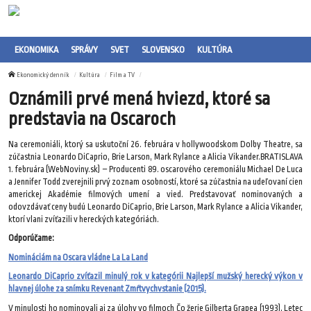
EKONOMIKA
SPRÁVY
SVET
SLOVENSKO
KULTÚRA
Ekonomický denník
Kultúra
Film a TV
Oznámili prvé mená hviezd, ktoré sa
predstavia na Oscaroch
Na ceremoniáli, ktorý sa uskutoční 26. februára v hollywoodskom Dolby Theatre, sa
zúčastnia Leonardo DiCaprio, Brie Larson, Mark Rylance a Alicia Vikander.BRATISLAVA
1. februára (WebNoviny.sk) – Producenti 89. oscarového ceremoniálu Michael De Luca
a Jennifer Todd zverejnili prvý zoznam osobností, ktoré sa zúčastnia na udeľovaní cien
americkej Akadémie filmových umení a vied. Predstavovať nominovaných a
odovzdávať ceny budú Leonardo DiCaprio, Brie Larson, Mark Rylance a Alicia Vikander,
ktorí vlani zvíťazili v hereckých kategóriách.
Odporúčame:
Nomináciám na Oscara vládne La La Land
Leonardo DiCaprio zvíťazil minulý rok v kategórii Najlepší mužský herecký výkon v
hlavnej úlohe za snímku Revenant Zmŕtvychvstanie (2015).
V minulosti ho nominovali aj za úlohy vo filmoch Čo žerie Gilberta Grapea (1993), Letec