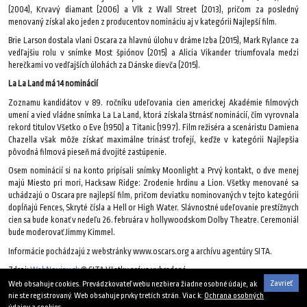
(2004), Krvavý diamant (2006) a Vlk z Wall Street (2013), pričom za posledný
menovaný získal ako jeden z producentov nomináciu aj v kategórii Najlepší film.
Brie Larson dostala vlani Oscara za hlavnú úlohu v dráme Izba (2015), Mark Rylance za
vedľajšiu rolu v snímke Most špiónov (2015) a Alicia Vikander triumfovala medzi
herečkami vo vedľajších úlohách za Dánske dievča (2015).
La La Land má 14 nominácií
Zoznamu kandidátov v 89. ročníku udeľovania cien americkej Akadémie filmových
umení a vied vládne snímka La La Land, ktorá získala štrnásť nominácií, čím vyrovnala
rekord titulov Všetko o Eve (1950) a Titanic (1997). Film režiséra a scenáristu Damiena
Chazella však môže získať maximálne trinásť trofejí, keďže v kategórii Najlepšia
pôvodná filmová pieseň má dvojité zastúpenie.
Osem nominácií si na konto pripísali snímky Moonlight a Prvý kontakt, o dve menej
majú Miesto pri mori, Hacksaw Ridge: Zrodenie hrdinu a Lion. Všetky menované sa
uchádzajú o Oscara pre najlepší film, pričom deviatku nominovaných v tejto kategórii
dopĺňajú Fences, Skryté čísla a Hell or High Water. Slávnostné udeľovanie prestížnych
cien sa bude konať v nedeľu 26. februára v hollywoodskom Dolby Theatre. Ceremoniál
bude moderovať Jimmy Kimmel.
Informácie pochádzajú z webstránky www.oscars.org a archívu agentúry SITA.
Zdroj:
WebNoviny.sk
© SITA Všetky práva vyhradené.
Zavrieť
Web obsahuje cookies. Prevádzkovateľ webu nezbiera žiadne osobné údaje, ak
1. februára 2017
nie ste registrovaný. Web obsahuje prvky tretích strán. Viac k:
Ochrana osobných