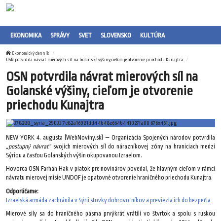
EKONOMIKA
SPRÁVY
SVET
SLOVENSKO
KULTÚRA
Ekonomický denník
OSN potvrdila návrat mierových síl na Golanské výšiny, cieľom je otvorenie priechodu Kunajtra
OSN potvrdila návrat mierových síl na
Golanské výšiny, cieľom je otvorenie
priechodu Kunajtra
NEW YORK 4. augusta (WebNoviny.sk) — Organizácia Spojených národov potvrdila
„postupný návrat“
svojich mierových síl do nárazníkovej zóny na hraniciach medzi
Sýriou a časťou Golanských výšin okupovanou Izraelom.
Hovorca OSN Farhán Hak v piatok pre novinárov povedal, že hlavným cieľom v rámci
návratu mierovej misie UNDOF je opätovné otvorenie hraničného priechodu Kunajtra.
Odporúčame:
Izraelská armáda zachránila v Sýrii stovky dobrovoľníkov a previezla ich do bezpečia
Mierové sily sa do hraničného pásma prvýkrát vrátili vo štvrtok a spolu s ruskou