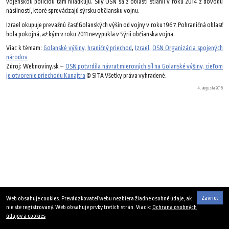
vojenskou políciou tam hliadkujú. Sily OSN sa z oblasti stiahli v roku 2014 z dôvodu
násilností, ktoré sprevádzajú sýrsku občiansku vojnu.
Izrael okupuje prevažnú časť Golanských výšin od vojny v roku 1967. Pohraničná oblasť
bola pokojná, až kým v roku 2011 nevypukla v Sýrii občianska vojna.
Viac k témam:
Golanské výšiny
,
hraničný priechod
,
Izrael
,
OSN Organizácia spojených
národov
Zdroj: Webnoviny.sk –
OSN potvrdila návrat mierových síl na Golanské výšiny, cieľom
je otvorenie priechodu Kunajtra
© SITA Všetky práva vyhradené.
4. augusta 2018
Zavrieť
Web obsahuje cookies. Prevádzkovateľ webu nezbiera žiadne osobné údaje, ak
nie ste registrovaný. Web obsahuje prvky tretích strán. Viac k:
Ochrana osobných
údajov a cookies