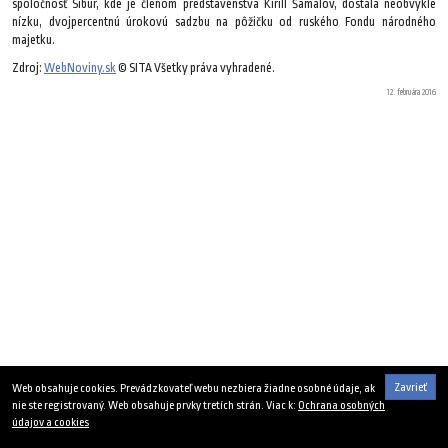
spoločnosť Sibur, kde je členom predstavenstva Kirill Šamalov, dostala neobvykle
nízku, dvojpercentnú úrokovú sadzbu na pôžičku od ruského Fondu národného
majetku.
Zdroj:
WebNoviny.sk
© SITA Všetky práva vyhradené.
12. februára 2016
Zavrieť
Web obsahuje cookies. Prevádzkovateľ webu nezbiera žiadne osobné údaje, ak
nie ste registrovaný. Web obsahuje prvky tretích strán. Viac k:
Ochrana osobných
údajov a cookies