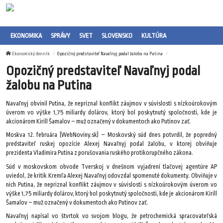
EKONOMIKA
SPRÁVY
SVET
SLOVENSKO
KULTÚRA
Ekonomický denník
Opozičný predstaviteľ Navaľnyj podal žalobu na Putina
Opozičný predstaviteľ Navaľnyj podal
žalobu na Putina
Navaľnyj obvinil Putina, že nepriznal konflikt záujmov v súvislosti s nízkoúrokovým
úverom vo výške 1,75 miliardy dolárov, ktorý bol poskytnutý spoločnosti, kde je
akcionárom Kirill Šamalov – muž označený v dokumentoch ako Putinov zať.
Moskva 12. februára (WebNoviny.sk) – Moskovský súd dnes potvrdil, že popredný
predstaviteľ ruskej opozície Alexej Navaľnyj podal žalobu, v ktorej obviňuje
prezidenta Vladimira Putina z porušovania ruského protikorupčného zákona.
Súd v moskovskom obvode Tverskoj v dnešnom vyjadrení tlačovej agentúre AP
uviedol, že kritik Kremľa Alexej Navaľnyj odovzdal spomenuté dokumenty. Obviňuje v
nich Putina, že nepriznal konflikt záujmov v súvislosti s nízkoúrokovým úverom vo
výške 1,75 miliardy dolárov, ktorý bol poskytnutý spoločnosti, kde je akcionárom Kirill
Šamalov – muž označený v dokumentoch ako Putinov zať.
Navaľnyj napísal vo štvrtok vo svojom blogu, že petrochemická spracovateľská