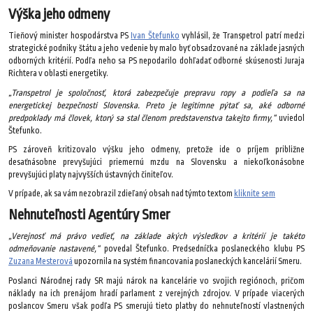
Výška jeho odmeny
Tieňový minister hospodárstva PS
Ivan Štefunko
vyhlásil, že Transpetrol patrí medzi
strategické podniky štátu a jeho vedenie by malo byť obsadzované na základe jasných
odborných kritérií. Podľa neho sa PS nepodarilo dohľadať odborné skúsenosti Juraja
Richtera v oblasti energetiky.
„Transpetrol je spoločnosť, ktorá zabezpečuje prepravu ropy a podieľa sa na
energetickej bezpečnosti Slovenska. Preto je legitímne pýtať sa, aké odborné
predpoklady má človek, ktorý sa stal členom predstavenstva takejto firmy,“
uviedol
Štefunko.
PS zároveň kritizovalo výšku jeho odmeny, pretože ide o príjem približne
desaťnásobne prevyšujúci priemernú mzdu na Slovensku a niekoľkonásobne
prevyšujúci platy najvyšších ústavných činiteľov.
V prípade, ak sa vám nezobrazil zdieľaný obsah nad týmto textom
kliknite sem
Nehnuteľnosti Agentúry Smer
„Verejnosť má právo vedieť, na základe akých výsledkov a kritérií je takéto
odmeňovanie nastavené,“
povedal Štefunko. Predsedníčka poslaneckého klubu PS
Zuzana Mesterová
upozornila na systém financovania poslaneckých kancelárií Smeru.
Poslanci Národnej rady SR majú nárok na kancelárie vo svojich regiónoch, pričom
náklady na ich prenájom hradí parlament z verejných zdrojov. V prípade viacerých
poslancov Smeru však podľa PS smerujú tieto platby do nehnuteľností vlastnených