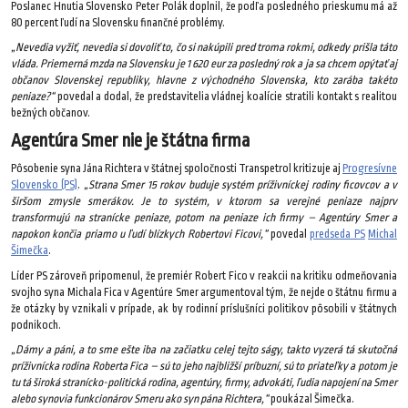
Poslanec Hnutia Slovensko Peter Polák doplnil, že podľa posledného prieskumu má až
80 percent ľudí na Slovensku finančné problémy.
„Nevedia vyžiť, nevedia si dovoliť to, čo si nakúpili pred troma rokmi, odkedy prišla táto
vláda. Priemerná mzda na Slovensku je 1 620 eur za posledný rok a ja sa chcem opýtať aj
občanov Slovenskej republiky, hlavne z východného Slovenska, kto zarába takéto
peniaze?“
povedal a dodal, že predstavitelia vládnej koalície stratili kontakt s realitou
bežných občanov.
Agentúra Smer nie je štátna firma
Pôsobenie syna Jána Richtera v štátnej spoločnosti Transpetrol kritizuje aj
Progresívne
Slovensko (PS)
.
„Strana Smer 15 rokov buduje systém príživníckej rodiny ficovcov a v
širšom zmysle smerákov. Je to systém, v ktorom sa verejné peniaze najprv
transformujú na stranícke peniaze, potom na peniaze ich firmy – Agentúry Smer a
napokon končia priamo u ľudí blízkych Robertovi Ficovi,“
povedal
predseda PS
Michal
Šimečka
.
Líder PS zároveň pripomenul, že premiér Robert Fico v reakcii na kritiku odmeňovania
svojho syna Michala Fica v Agentúre Smer argumentoval tým, že nejde o štátnu firmu a
že otázky by vznikali v prípade, ak by rodinní príslušníci politikov pôsobili v štátnych
podnikoch.
„Dámy a páni, a to sme ešte iba na začiatku celej tejto ságy, takto vyzerá tá skutočná
príživnícka rodina Roberta Fica – sú to jeho najbližší príbuzní, sú to priateľky a potom je
tu tá široká stranícko-politická rodina, agentúry, firmy, advokáti, ľudia napojení na Smer
alebo synovia funkcionárov Smeru ako syn pána Richtera,“
poukázal Šimečka.