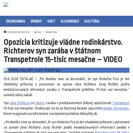
EKONOMIKA
SPRÁVY
SVET
SLOVENSKO
KULTÚRA
Ekonomický denník
Správy
Slovensko
Opozícia kritizuje vládne rodinkárstvo.
Richterov syn zarába v štátnom
Transpetrole 15-tisíc mesačne – VIDEO
15.6.2026 (SITA.sk) – „Po dnešku sme sa dozvedeli, že syn Roberta Fica je len
chudobný príbuzný v porovnaní so synom Jána Richtera. Juraj Richter podľa
medializovaných informácií zarába v Transpetrole približne 15-tisíc eur mesačne,“
uviedol Július Jakab.
Syn
Jána Richtera
zo
Smeru
zarába v predstavenstve štátnej spoločnosti
Transpetrol
15-tisíc eur mesačne. Poukázalo na to na tlačovej besede opozičné
Hnutie Slovensko
,
ktoré reagovalo na informácie zverejnené portálom Aktuality.sk.
„Po dnešku sme sa dozvedeli, že syn Roberta Fica je len chudobný príbuzný v porovnaní
so synom Jána Richtera. Juraj Richter podľa medializovaných informácií zarába v
Transpetrole približne 15-tisíc eur mesačne,“
uviedol poslanec
Národnej rady SR
Július