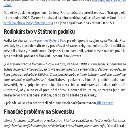
Jakab
.
Opozičný poslanec pripomenul, že Juraj Richter pôsobí v predstavenstve Transpetrolu
od decembra 2023. Zároveň poukázal na jeho predchádzajúce pôsobenie v štruktúrach
Nitrianskeho samosprávneho kraja
a na jeho angažovanie sa v strane Smer-SD.
Rodinkárstvo v štátnom podniku
Podľa Jakaba samotný
premiér
Robert Fico
pri obhajovaní svojho syna Michala Fica
uviedol, že za problematické by považoval situácie, keby rodinní príslušníci politikov
pôsobili v štátnych podnikoch. Zrejme si to neuvedomil, veľmi presne označil pozíciu
syna predsedu poslaneckého klubu Smeru Jána Richtera.
„Pri argumentácii o Michalovi Ficovi a o tom, že berie 5 000 eur mesačne, v podstate zo
štátnych peňazí, Fico hovorí, že to nie je rodinkárstvo a príživníctvo. Zároveň povedal, že
keby jeho syn pôsobil v SEPS-e, Transpetrole alebo v inom štátnom podniku, mohli by
sme hovoriť o rodinkárstve,“
skonštatoval poslanec s tým, že premiér takto sám
dosvedčil, že v prípade syna Jána Richtera ide o rodinkárstvo. Jakab odporučil
Richterovi, aby sa postavil pred dôchodcov a povedal im, že to, čo zarába jeho syn
mesačne vo firme riadenej štátom, oni dostanú zhruba za dva roky.
V prípade, ak sa vám nezobrazil zdieľaný obsah nad týmto textom
kliknite sem
Finančné problémy na Slovensku
„Smer je strana príživníkov a rodinkárov, ktorí sa vykašľali na ľudí a riešia len seba,
svoje biznisy, svojich rodinných príslušníkov, ktorých tam proste upracujú,“
dodal Jakab.