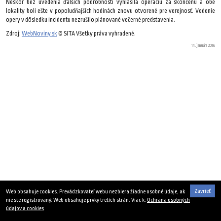
Neskôr bez uvedenia ďalších podrobností vyhlásila operáciu za skončenú a obe
lokality boli ešte v popoludňajších hodinách znovu otvorené pre verejnosť. Vedenie
opery v dôsledku incidentu nezrušilo plánované večerné predstavenia.
Zdroj:
WebNoviny.sk
© SITA Všetky práva vyhradené.
14. januára 2016
Zavrieť
Web obsahuje cookies. Prevádzkovateľ webu nezbiera žiadne osobné údaje, ak
nie ste registrovaný. Web obsahuje prvky tretích strán. Viac k:
Ochrana osobných
údajov a cookies