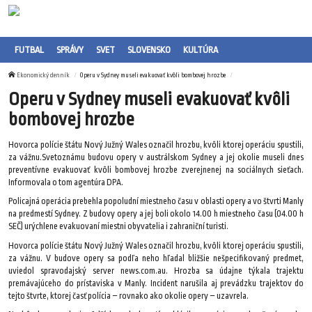
FUTBAL
SPRÁVY
SVET
SLOVENSKO
KULTÚRA
Ekonomický denník
Operu v Sydney museli evakuovať kvôli bombovej hrozbe
Operu v Sydney museli evakuovať kvôli
bombovej hrozbe
Hovorca polície štátu Nový Južný Wales označil hrozbu, kvôli ktorej operáciu spustili,
za vážnu.Svetoznámu budovu opery v austrálskom Sydney a jej okolie museli dnes
preventívne evakuovať kvôli bombovej hrozbe zverejnenej na sociálnych sieťach.
Informovala o tom agentúra DPA.
Policajná operácia prebehla popoludní miestneho času v oblasti opery a vo štvrti Manly
na predmestí Sydney. Z budovy opery a jej boli okolo 14.00 h miestneho času (04.00 h
SEČ) urýchlene evakuovaní miestni obyvatelia i zahraniční turisti.
Hovorca polície štátu Nový Južný Wales označil hrozbu, kvôli ktorej operáciu spustili,
za vážnu. V budove opery sa podľa neho hľadal bližšie nešpecifikovaný predmet,
uviedol spravodajský server news.com.au. Hrozba sa údajne týkala trajektu
premávajúceho do prístaviska v Manly. Incident narušila aj prevádzku trajektov do
tejto štvrte, ktorej časť polícia – rovnako ako okolie opery – uzavrela.